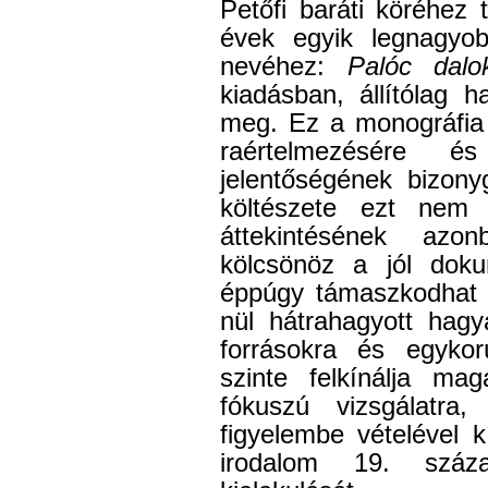
Petőfi baráti kö­réhez
évek egyik legnagyob
nevéhez:
Palóc dalo
kiadásban, állítólag h
meg. Ez a monográfia
raértelmezésére és
jelentőségének bizonyg
költészete ezt nem 
áttekintésének azo
kölcsönöz a jól doku
éppúgy támaszkodhat a
nül hátrahagyott hagy
forrá­sokra és egykor
szinte felkínálja mag
fókuszú vizsgálatra
figyelembe vételével 
irodalom 19. száza