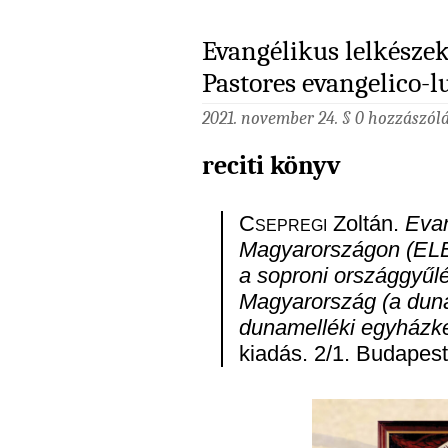
Evangélikus lelkésze
Pastores evangelico-l
2021. november 24. §
0 hozzászól
reciti könyv
Csepregi
Zoltán.
Evan
Magyarországon (ELEM
a soproni országgyűlé
Magyarország (a dunán
dunamelléki egyházke
kiadás. 2/1. Budapest: