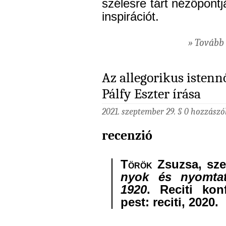
szélesre tárt nézőpontj
inspirációt.
» Tovább 
Az allegorikus isten
Pálfy Eszter írása
2021. szeptember 29. §
0 hozzászó
recenzió
Török
Zsuzsa, sze
nyok és nyom­ta­t
1920
. Re­ci­ti kon­
pest: re­ci­ti, 2020.