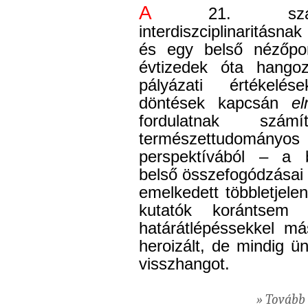
A
21. század
interdiszciplinaritásn
és egy belső nézőpont
évtizedek óta hangoz
pályázati értékelése
döntések kapcsán
el
fordulatnak sz
természettudományo
perspektívából – a b
belső összefogódzásai
emelkedett többletjele
kutatók korántsem
határátlépéssekkel má
heroizált, de mindig ü
visszhangot.
» Tovább 