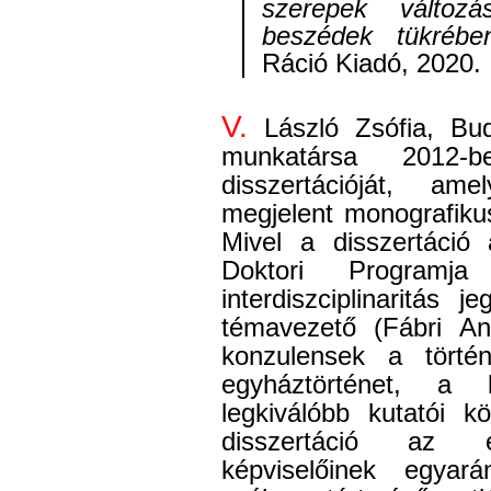
szerepek változá
beszédek tükrébe
Ráció Kiadó, 2020.
V.
László Zsófia, Bud
munkatársa 2012-
disszertációját, a
megjelent monografiku
Mivel a disszertáció
Doktori Programja
interdiszciplinaritás 
témavezető (Fábri An
konzulensek a törté
egyháztörténet, a k
legkiválóbb kutatói kö
disszertáció az em
képviselőinek egyar