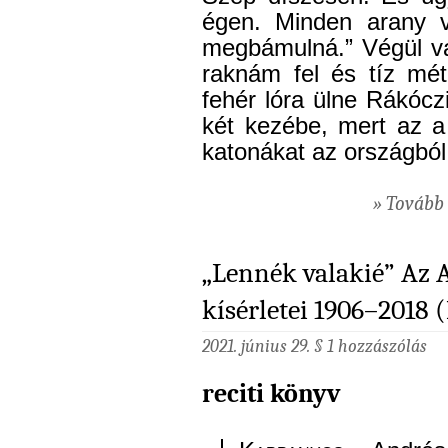
égen. Minden arany v
megbámulná.” Végül va
raknám fel és tíz mé
fehér lóra ülne Rákócz
két kezébe, mert az a
katonákat az országból
» Tovább 
„Lennék valakié” Az A
kísérletei 1906–2018 (
2021. június 29. §
1 hozzászólás
reciti könyv