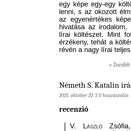
egy képe egy-egy költ
lenni, s az okozott élm
az egyenértékes képek
hivatása az irodalom,
lírai költészet. Mint 
érzékeny, tehát a költ
révén a nagy lírai telj
» Tovább 
Németh S. Katalin írá
2021. október 22. §
0 hozzászólás
recenzió
V. László
Zsófi