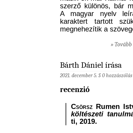
szerző különös, bár m
A magyar nyelv leír
karaktert tartott sz
megnehezítik a szöveg
» Tovább 
Bárth Dániel írása
2021. december 5. §
0 hozzászólás
recenzió
Csörsz
Ru­men Ist­
köl­té­sze­ti ta­nul­
ti, 2019.