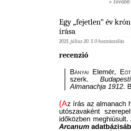
» Tovább 
Egy „fejetlen” év kró
írása
2021. július 20. §
0 hozzászólás
recenzió
Bányai
Elemér,
Eöt
szerk.
Budapes
Almanachja 1912
. 
(A
z írás az almanach
utószavaként szerepel
időközben meghiúsult.
Arcanum
adatbázisá