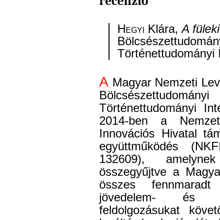
recenzió
Hegyi
Klára,
A fülek
Bölcsészettudo
Történettudományi I
A
Magyar Nemzeti Levé
Bölcsészettudo
Történettudományi Int
2014-ben a Nemzeti
Innovációs Hivatal tá
együttműködés (NK
132609), amelyne
összegyűjtve a Magyar
összes fennmaradt
jövedelem- és bir
feldolgozásukat köve