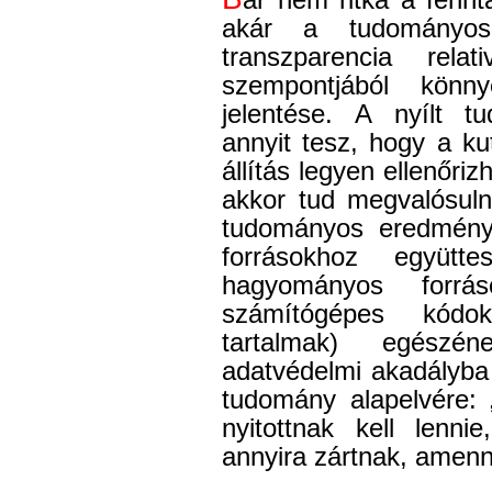
akár a tudományos
transzparencia relat
szempontjából kön
jelentése. A nyílt t
annyit tesz, hogy a k
állítás legyen ellenőri
akkor tud megvalósuln
tudományos eredményh
forrásokhoz együt
hagyományos forrás
számítógépes kódok
tartalmak) egészén
adatvédelmi akadályba ü
tudomány alapelvére: 
nyitottnak kell lenni
annyira zártnak, amenn