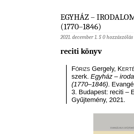
EGYHÁZ – IRODALOM
(1770–1846)
2021. december 1. §
0 hozzászólás
reciti könyv
Fórizs
Gergely,
Kert
szerk.
Egyház – irod
(1770–1846)
. Evangé
3. Budapest: reciti –
Gyűjtemény, 2021.