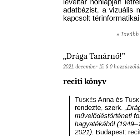
levéltár honlapján lét
adatbázist, a vizuális 
kapcsolt térinformatika
» Tovább 
„Drága Tanárnő!”
2021. december 15. §
0 hozzászólá
reciti könyv
Tüskés
Anna és
Tüsk
rendezte, szerk.
„Drá
művelődéstörténeti f
hagyatékából (1949–
2021).
Budapest: recit