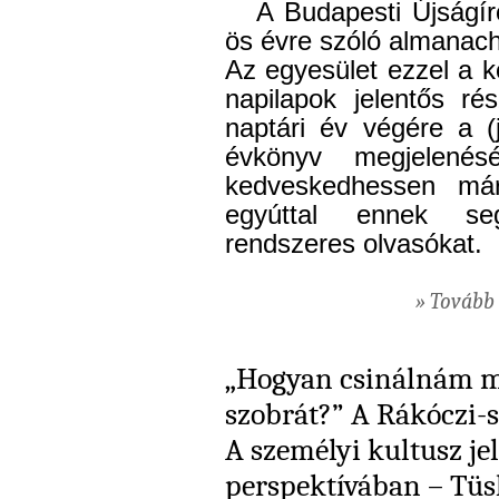
A Budapesti Újságír
ös évre szóló almanac
Az egyesület ezzel a k
napilapok jelentős ré
naptári év végére a (
évkönyv megjelenés
kedveskedhessen már
egyúttal ennek seg
rendszeres olvasókat.
» Tovább 
„Hogyan csinálnám m
szobrát?” A Rákóczi
A személyi kultusz je
perspektívában – Tüs