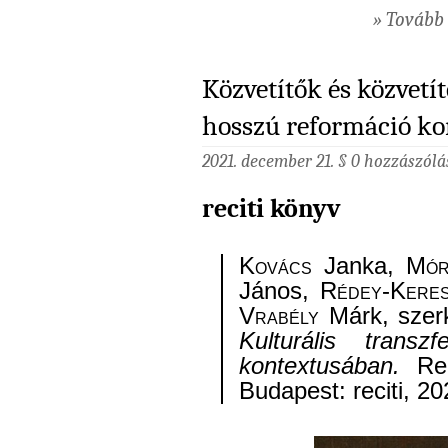
» Tovább 
Közvetítők és közvetít
hosszú reformáció ko
2021. december 21. §
0 hozzászólá
reciti könyv
Kovács
Janka,
Mór
János,
Rédey-Keres
Vrabély
Márk, szer
Kulturális trans
kontextusában.
Reci
Budapest: reciti, 20