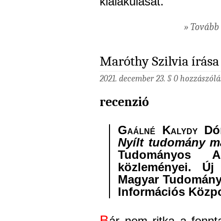
kialakulását.
» Tovább 
Maróthy Szilvia írása
2021. december 23. §
0 hozzászólá
recenzió
Gaálné Kalydy
Dór
Nyílt tudomány m
Tudományos Ak
közleményei. Új
Magyar Tudomány
Információs Közpo
B
ár nem ritka a fennt