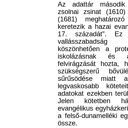
Az adattár második 
zsolnai zsinat (1610
(1681) meghatározó 
keretezik a hazai evan
17. századát”. Ez
vallásszabadság 
köszönhetően a prot
iskolázásnak és 
felvirágzását hozta, 
szükségszerű bővü
sűrűsödése miatt 
legvaskosabb kötetei
adatokat ezekben terüle
Jelen kötetben hár
evangélikus egyházkerü
a felső-dunamelléki eg
össze.