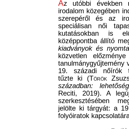
A
z utóbbi években 
irodalom közegében ind
szerepéről és az ir
speciálisan női tapas
kutatásokban is el
középpontba állító me
kiadványok és nyomta
közvetlen előzmény
tanulmánygyűjtemény vo
19. századi nőírók t
tűzte ki (
Török
Zsuzs
században: lehetősé
Reciti, 2019). A leg
szerkesztésében meg
jelölte ki tárgyát: a 
folyóiratok kapcsolatár