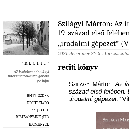
Szilágyi Márton: Az í
19. század első felébe
„irodalmi gépezet” (Vi
2021. december 24. §
1 hozzászólá
‧ r e c i t i ‧
reciti könyv
AZ Irodalomtudományi
Intézet tartalomszolgáltató
portálja
Szilágyi
Márton.
Az ír
század első felében.
RECITI SZOBA
„irodalmi gépezet.”
Vit
RECITI KIADÓ
PROJEKTEK
KIADVÁNYAINK (ITI)
ESEMÉNYEK