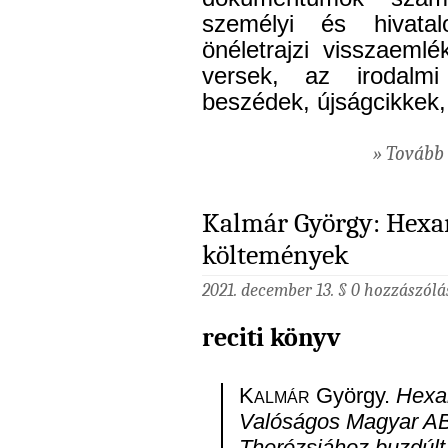
személyi és hivata
önéletrajzi visszaeml
versek, az irodalmi
beszédek, újságcikkek, 
» Tovább 
Kalmár György: Hexa
költemények
2021. december 13. §
0 hozzászólá
reciti könyv
Kalmár
György.
Hexa
Valóságos Magyar ABC
Therézsiához buzdúlt