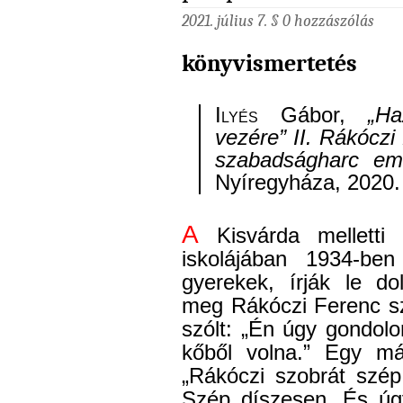
2021. július 7. §
0 hozzászólás
könyvismertetés
Ilyés
Gábor,
„Ha
vezére” II. Rákóczi
szabadságharc emlé
Nyíregyháza, 2020.
A
Kisvárda melletti 
iskolájában 1934-be
gyerekek, írják le do
meg Rákóczi Ferenc sz
szólt: „Én úgy gondol
kőből volna.” Egy má
„Rákóczi szobrát szép
Szép díszesen. És úgy