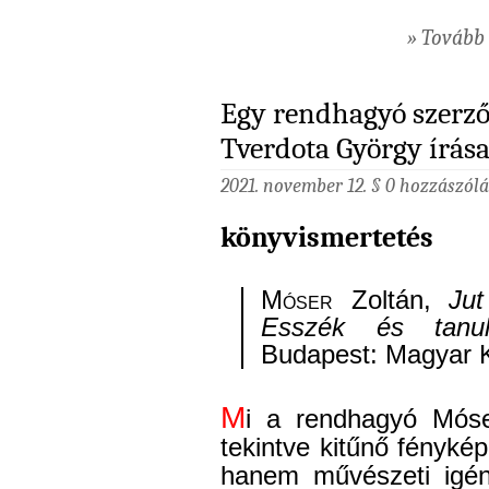
» Tovább 
Egy rendhagyó szerz
Tverdota György írás
2021. november 12. §
0 hozzászólá
könyvismertetés
Móser
Zoltán,
Ju
Esszék és tanulm
Budapest: Magyar K
M
i a rendhagyó Móse
tekintve kitűnő fényk
hanem művészeti igén