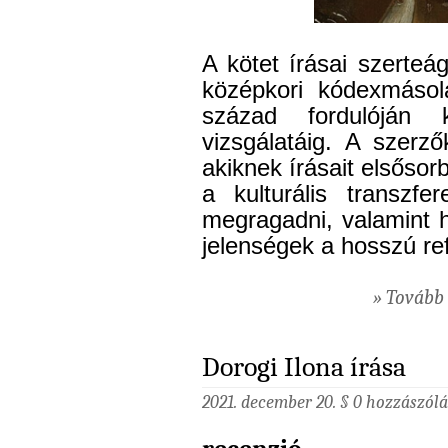
A kötet írásai szerte
középkori kódexmásol
század fordulóján k
vizsgálatáig.­ A szerző
akiknek írásait elsőso
a kulturális transzfe
megragadni, valamint h
jelenségek a hosszú re
» Tovább 
Dorogi Ilona írása
2021. december 20. §
0 hozzászólá