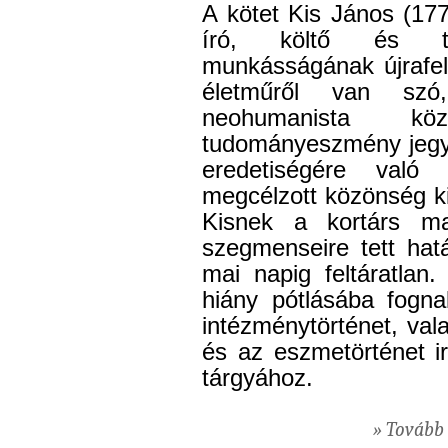
A kötet Kis János (17
író, költő és tu
munkásságának újrafel
életműről van szó
neohumanista kö
tudományeszmény jegy
eredetiségére való
megcélzott közönség k
Kisnek a kortárs m
szegmenseire tett hat
mai napig feltáratlan
hiány pótlásába fogna
intézménytörténet, vala
és az eszmetörténet ir
tárgyához.
» Tovább 