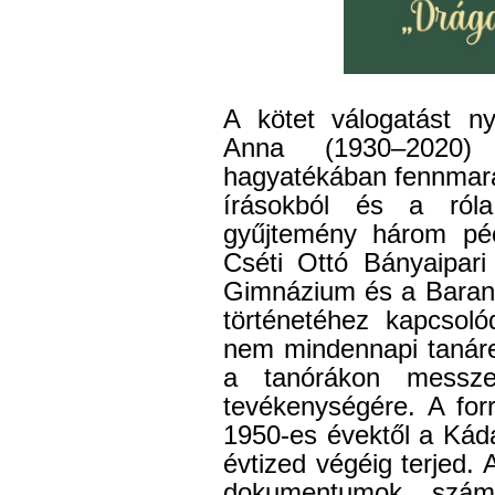
A kötet válogatást n
Anna (1930–2020) k
hagyatékában fennmarad
írásokból és a ról
gyűjtemény három péc
Cséti Ottó Bányaipar
Gimnázium és a Barany
történetéhez kapcsoló
nem mindennapi tanáre
a tanórákon messze
tevékenységére. A forr
1950-es évektől a Kád
évtized végéig terjed. A 
dokumentumok számo