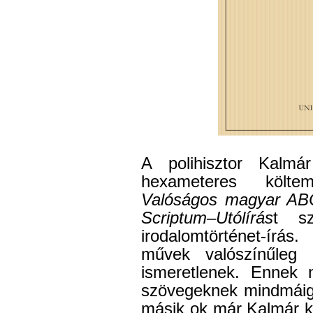
A polihisztor Kalm
hexameteres költem
Valóságos magyar AB
Scriptum–Utólírás
t s
irodalomtörténet-írá
művek valószínűleg
ismeretlenek. Ennek 
szövegeknek mindmáig
másik ok már Kalmár ko