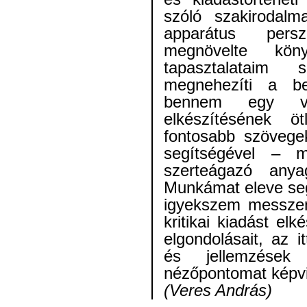
szóló szakirodalm
apparátus pers
megnövelte kön
tapasztalataim
megnehezíti a be
bennem egy vis
elkészítésének 
fontosabb szövege
segítségével – 
szerteágazó anya
Munkámat eleve se
igyekszem messzem
kritikai kiadást el
elgondolásait, az i
és jellemzések
nézőpontomat képvi
(Veres András)