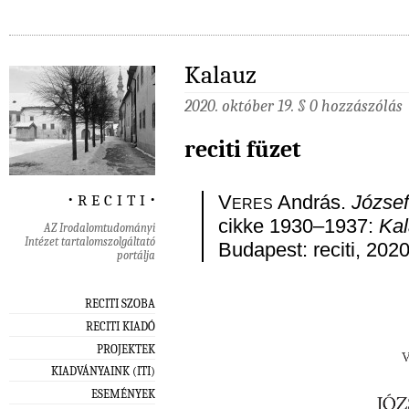
Kalauz
2020. október 19. §
0 hozzászólás
reciti füzet
‧ r e c i t i ‧
Veres
András.
József 
cikke 1930–1937:
Kal
AZ Irodalomtudományi
Intézet tartalomszolgáltató
Budapest: reciti, 2020
portálja
RECITI SZOBA
RECITI KIADÓ
PROJEKTEK
KIADVÁNYAINK (ITI)
ESEMÉNYEK