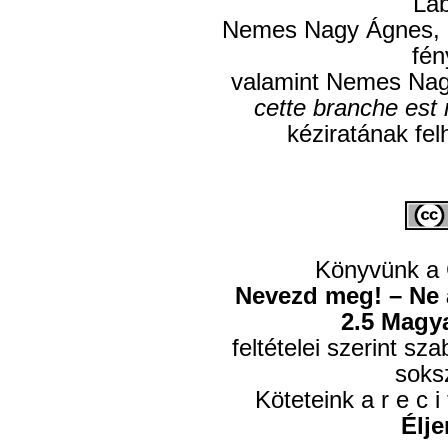
Lab
Nemes Nagy Ágnes, R
fén
valamint Nemes Nag
cette branche est 
kéziratának fel
Könyvünk a
Nevezd meg! – Ne a
2.5 Magy
feltételei szerint s
soks
Köteteink a r e c i 
Élje