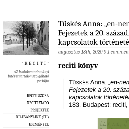
Tüskés Anna: „en-ne
Fejezetek a 20. száza
kapcsolatok történet
augusztus 18th, 2020
§
1 commen
‧ r e c i t i ‧
reciti könyv
AZ Irodalomtudományi
Intézet tartalomszolgáltató
portálja
Tüskés
Anna.
„en-nem
Fejezetek a 20. száza
RECITI SZOBA
kapcsolatok történeté
RECITI KIADÓ
183. Budapest: reciti,
PROJEKTEK
KIADVÁNYAINK (ITI)
ESEMÉNYEK