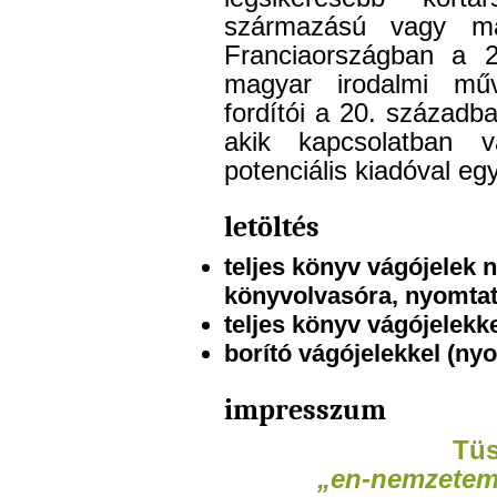
származású vagy ma
Franciaországban a 
magyar irodalmi műv
fordítói a 20. századb
akik kapcsolatban 
potenciális kiadóval eg
letöltés
teljes könyv vágójelek n
könyvolvasóra, nyomtat
teljes könyv vágójelekk
borító vágójelekkel (ny
impresszum
Tü
„en-nemzetem 