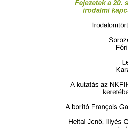
Fejezetek a 20. 
irodalmi kapc
Irodalomtört
Soroz
Fór
Le
Kara
A kutatás az NKFI
keretéb
A borító François Ga
Heltai Jenő, Illyés