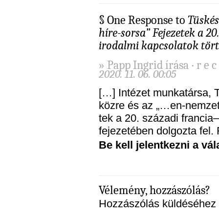
§ One Response to
Tüskés
híre-sorsa” Fejezetek a 2
irodalmi kapcsolatok tör
» Papp Ingrid írása ‧ r e c i
2020. 11. 06. 00:05
[…] In­té­zet mun­ka­tár­sa, 
köz­re és az „…en-nemzetem
tek a 20. szá­za­di franc
fe­je­ze­té­ben dol­goz­ta fe
Be kell jelentkezni a v
Vélemény, hozzászólás?
Hozzászólás küldéséhez