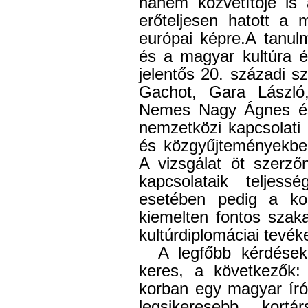
hanem közvetítője is 
erőteljesen hatott a 
európai képre.
A tanulm
és a magyar kultúra é
jelentős 20. századi s
Gachot, Gara László,
Nemes Nagy Ágnes é
nemzetközi kapcsolati
és közgyűjteményekben
A vizsgálat öt szerzőn
kapcsolataik teljessé
esetében pedig a kon
kiemelten fontos szak
kultúrdiplomáciai tevék
A legfőbb kérdések
keres, a következők: 
korban egy magyar író
legsikeresebb kort