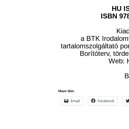
HU I
ISBN 978
Kiadj
a BTK Irodalom
tartalomszolgáltató po
Borítóterv, törd
Web: 
B
Share this:
Email
Facebook