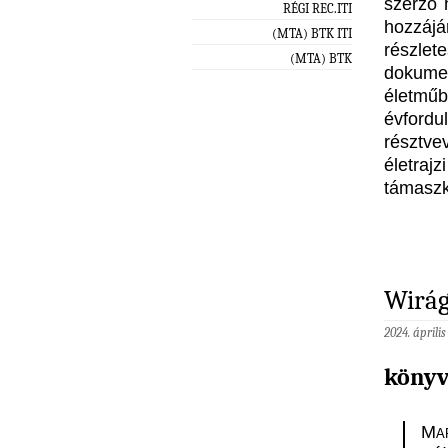
szerző 
RÉGI REC.ITI
hozzájá
(MTA) BTK ITI
részle
(MTA) BTK
dokumen
életmű
évford
résztve
életraj
támaszk
Wirág
2024. április
könyv
Mar