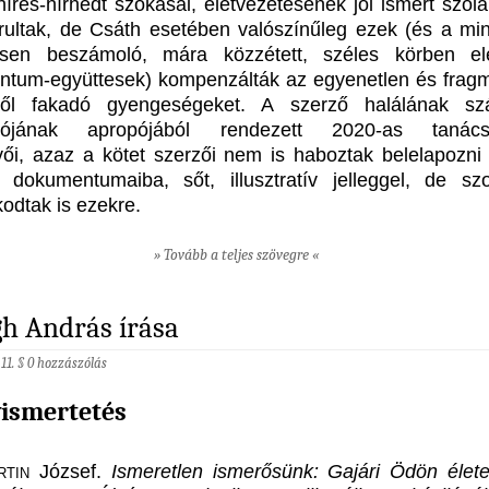
híres-hírhedt szokásai, életvezetésének jól ismert szóla
rultak, de Csáth esetében valószínűleg ezek (és a min
tesen beszámoló, mára közzétett, széles körben el
tum-együttesek) kompenzálták az egyenetlen és fragm
ből fakadó gyengeségeket. A szerző halálának sz
ulójának apropójából rendezett 2020-as tanács
vői, azaz a kötet szerzői nem is haboztak belelapozni
zi dokumentumaiba, sőt, illusztratív jelleggel, de sz
odtak is ezekre.
» Tovább a teljes szövegre «
h András írása
 11. §
0 hozzászólás
ismertetés
tin
József.
Ismeretlen ismerősünk: Gajári Ödön élet