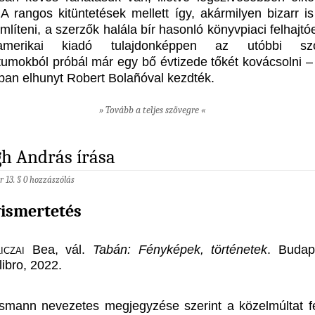
 A rangos kitüntetések mellett így, akármilyen bizarr is
mlíteni, a szerzők halála bír hasonló könyvpiaci felhajtó
merikai kiadó tulajdonképpen az utóbbi sz
mokból próbál már egy bő évtizede tőkét kovácsolni – 
ban elhunyt Robert Bolañóval kezdték.
» Tovább a teljes szövegre «
h András írása
r 13. §
0 hozzászólás
ismertetés
iczai
Bea, vál.
Tabán: Fényképek, történetek
. Budap
libro, 2022.
smann nevezetes megjegyzése szerint a közelmúltat fe