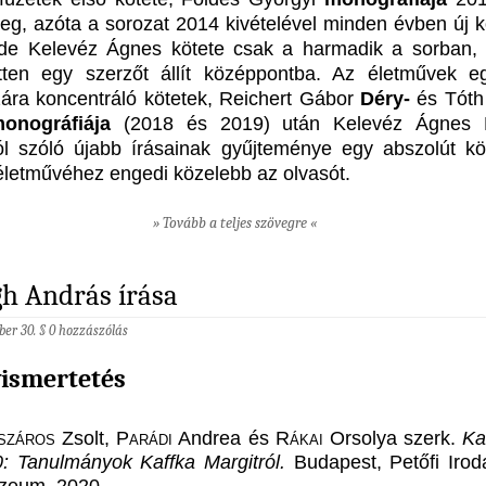
meg, azóta a sorozat 2014 kivételével minden évben új kö
 de Kelevéz Ágnes kötete csak a harmadik a sorban,
etten egy szerzőt állít középpontba. Az életművek e
ára koncentráló kötetek, Reichert Gábor
Déry-
és Tóth 
monográfiája
(2018 és 2019) után Kelevéz Ágnes B
ól szóló újabb írásainak gyűjteménye egy abszolút kö
életművéhez engedi közelebb az olvasót.
» Tovább a teljes szövegre «
h András írása
ber 30. §
0 hozzászólás
ismertetés
száros
Zsolt,
Parádi
Andrea és
Rákai
Orsolya szerk.
Ka
: Tanulmányok Kaffka Margitról.
Budapest, Petőfi Irod
zeum, 2020.