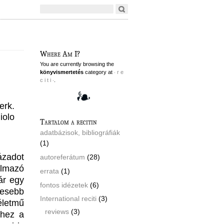
Where Am I?
You are currently browsing the
könyvismertetés
category at
‧ r e
c i t i ‧
.
erk.
iolo
Tartalom a recitin
adatbázisok, bibliográfiák
(1)
ázadot
autoreferátum
(28)
almazó
errata
(1)
ár egy
fontos idézetek
(6)
vesebb
International reciti
(3)
letmű
reviews
(3)
éhez a