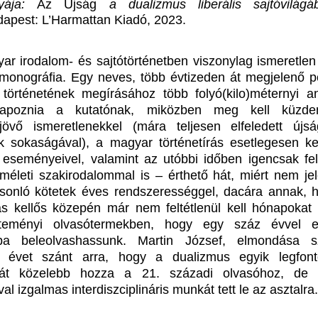
lyája:
Az Újság
a dualizmus liberális sajtóvilágá
apest: L’Harmattan Kiadó, 2023.
r irodalom- és sajtótörténetben viszonylag ismeretlen
pmonográfia. Egy neves, több évtizeden át megjelenő pol
 történetének megírásához több folyó(kilo)méternyi a
tlapoznia a kutatónak, miközben meg kell küzde
övő ismeretlenekkel (mára teljesen elfeledett újs
ók sokaságával), a magyar történetírás esetlegesen k
t eseményeivel, valamint az utóbbi időben igencsak fel
méleti szakirodalommal is – érthető hát, miért nem je
onló kötetek éves rendszerességgel, dacára annak, 
itás kellős közepén már nem feltétlenül kell hónapokat t
jteményi olvasótermekben, hogy egy száz évvel ez
pba beleolvashassunk. Martin József, elmondása sz
ét évet szánt arra, hogy a dualizmus egyik legfon
pját közelebb hozza a 21. századi olvasóhoz, de 
val izgalmas interdiszciplináris munkát tett le az asztalra.