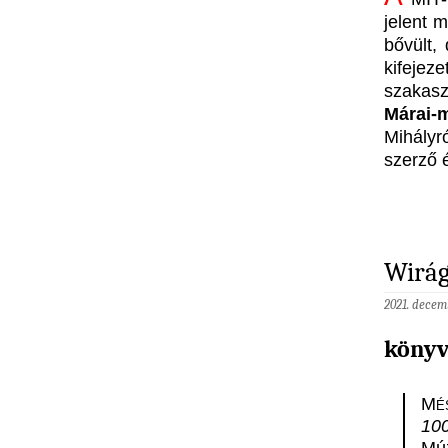
jelent 
bővült,
kifejez
szakasz
Márai-
Mihályr
szerző 
Wirág
2021. decem
könyv
Mé
100
Mú