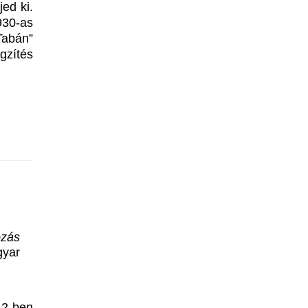
ed ki.
930-as
Tabán”
gzítés
ozás
gyar
2-ben