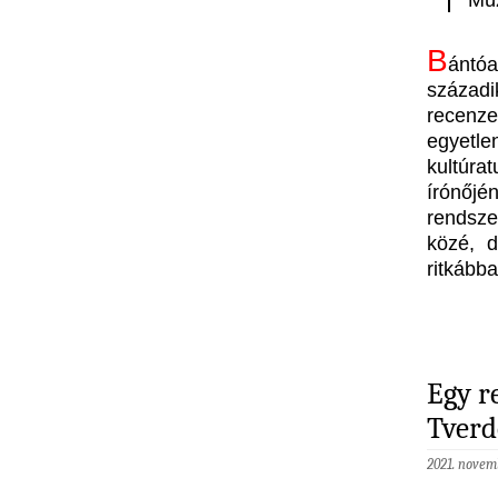
B
ántó
századik
recenzeá
egyetl
kultúra
írónőj
rendsze
közé, d
ritkább
Egy r
Tverd
2021. novem