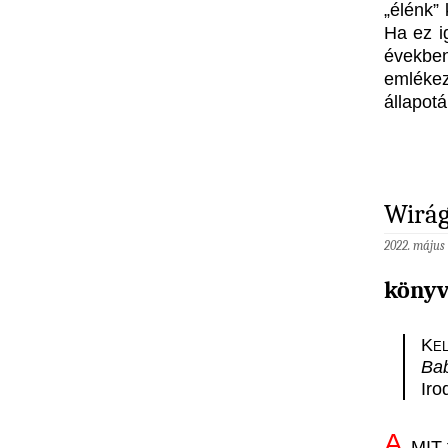
„élénk”
Ha ez i
években
emléke
állapot
Wirág
2022. május 
könyv
Kel
Bab
Iro
A
MIT-f