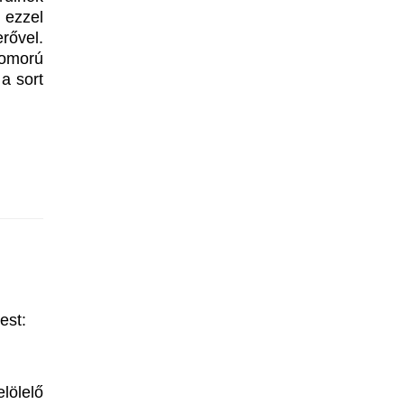
 ezzel
erővel.
omorú
a sort
est:
lölelő