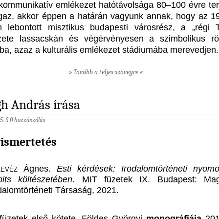
 kommunikatív emlékezet hatótávolsága 80–100 évre terj
gaz, akkor éppen a határán vagyunk annak, hogy az 1
 lebontott misztikus budapesti városrész, a „régi 
zete lassacskán és végérvényesen a szimbolikus rö
ába, azaz a kulturális emlékezet stádiumába merevedjen.
» Tovább a teljes szövegre «
h András írása
5. §
0 hozzászólás
ismertetés
evéz
Ágnes.
Esti kérdések: Irodalomtörténeti nyom
its költészetében
. MIT füzetek IX. Budapest: Ma
dalomtörténeti Társaság, 2021.
üzetek első kötete, Földes Györgyi
monográfiája
201