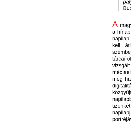
pá
Bud
A
magya
a hírla
napilap
kell á
szembej
tárcaír
vizsgál
médiael
meg has
digital
közgyű
napila
tizenk
napila
portréjá