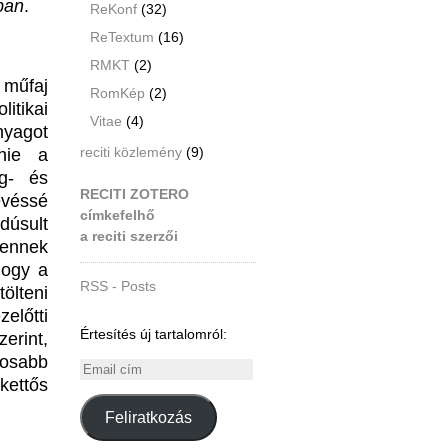
ban
.
ReKonf
(32)
ReTextum
(16)
RMKT
(2)
 műfaj
RomKép
(2)
itikai
Vitae
(4)
nyagot
nie a
reciti közlemény
(9)
ág- és
RECITI ZOTERO
evéssé
címkefelhő
dúsult
a reciti szerzői
lennek
hogy a
RSS - Posts
ölteni
előtti
Értesítés új tartalomról:
erint,
tosabb
Email
kettős
cím
Feliratkozás