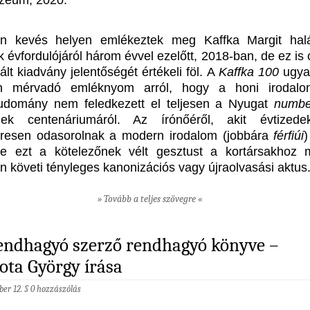
an kevés helyen emlékeztek meg Kaffka Margit hal
 évfordulójáról három évvel ezelőtt, 2018-ban, de ez is 
lt kiadvány jelentőségét értékeli föl. A
Kaffka 100
ugya
en mérvadó emléknyom arról, hogy a honi irodalo
tudomány nem feledkezett el teljesen a Nyugat
numbe
ének centenáriumáról. Az írónőéről, akit évtized
resen odasorolnak a modern irodalom (jobbára
férfiúi
)
e ezt a kötelezőnek vélt gesztust a kortársakhoz 
an követi tényleges kanonizációs vagy újraolvasási aktus
» Tovább a teljes szövegre «
endhagyó szerző rendhagyó könyve –
ota György írása
ber 12. §
0 hozzászólás