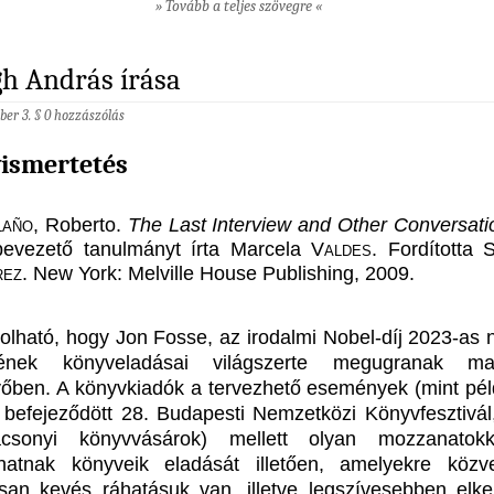
» Tovább a teljes szövegre «
h András írása
ber 3. §
0 hozzászólás
ismertetés
laño
, Roberto.
The Last Interview and Other Conversati
bevezető tanulmányt írta Marcela
Valdes
. Fordította S
rez
. New York: Melville House Publishing, 2009.
kolható, hogy Jon Fosse, az irodalmi Nobel-díj 2023-as 
sének könyveladásai világszerte megugranak m
vőben. A könyvkiadók a tervezhető események (mint pél
befejeződött 28. Budapesti Nemzetközi Könyvfesztivál
csonyi könyvvásárok) mellett olyan mozzanatokk
lhatnak könyveik eladását illetően, amelyekre közve
san kevés ráhatásuk van, illetve legszívesebben elke