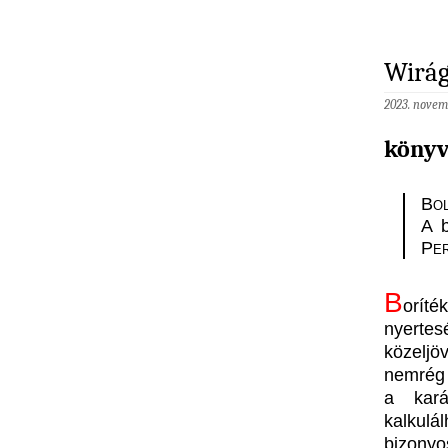
Wirág
2023. novem
könyv
Bo
A 
Pe
B
oríté
nyerte
közeljö
nemrég 
a kará
kalkulá
bizonyo