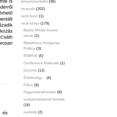
mai is
könyvismertetés
(36)
derről
recenzió
(202)
érhető
reciti füzet
(1)
entált
reciti könyv
(179)
ázadik
Babits Mihály összes
kozás
versei
(1)
 Csáth
orosan
Bibliotheca Hungariae
Politica
(3)
BSMRÆ
(5)
Conference Materials
(1)
Doromb
(12)
Értelmiségi…
(6)
FiKon
(8)
Hagyományfrissítés
(8)
Irodalomtörténeti füzetek
(16)
e és
recAntik
(2)