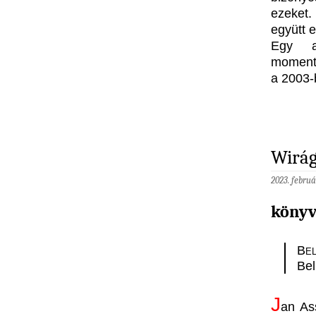
ezeket.
együtt e
Egy a
momentu
a 2003-
Wirág
2023. februá
könyv
B
el
Bel
J
an As