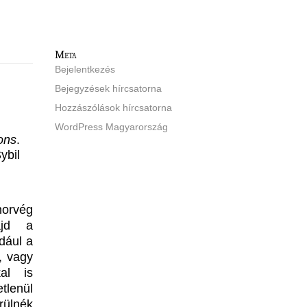
Meta
Bejelentkezés
Bejegyzések hírcsatorna
Hozzászólások hírcsatorna
WordPress Magyarország
ons
.
ybil
norvég
ajd a
dául a
, vagy
al is
tlenül
rülnék