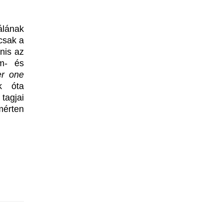
álának
csak a
nis az
m- és
r one
ek óta
 tagjai
mérten
.