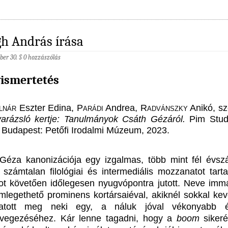
h András írása
ber 30. §
0 hozzászólás
ismertetés
lnár
Eszter Edina,
Parádi
Andrea,
Radvánszky
Anikó, sz
arázsló kertje: Tanulmányok Csáth Gézáról.
Pim Stud
 Budapest: Petőfi Irodalmi Múzeum, 2023.
Géza kanonizációja egy izgalmas, több mint fél évsz
ő, számtalan filológiai és intermediális mozzanatot tart
ot követően időlegesen nyugvópontra jutott. Neve imm
mlegethető prominens kortársaiéval, akiknél sokkal ke
atott meg neki egy, a náluk jóval vékonyabb é
vegezéséhez. Kár lenne tagadni, hogy a
boom
siker