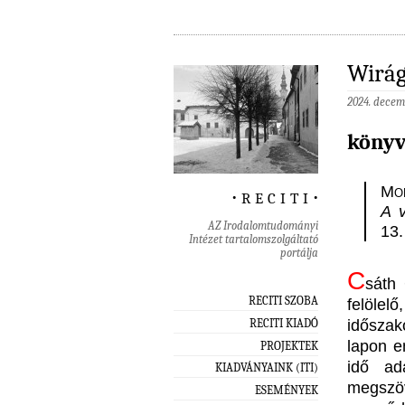
Wirág
2024. decem
könyv
Mo
‧ r e c i t i ‧
A v
AZ Irodalomtudományi
13.
Intézet tartalomszolgáltató
portálja
C
sáth 
RECITI SZOBA
felölel
időszak
RECITI KIADÓ
lapon e
PROJEKTEK
idő ad
KIADVÁNYAINK (ITI)
megszö
ESEMÉNYEK