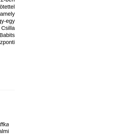
tettel
 amely
gy-egy
Csilla
abits
zponti
ffka
almi