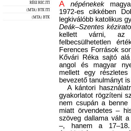
A
RÉGI REC.ITI
népénekek
magyar
(MTA) BTK ITI
1972-es cikkében Do
(MTA) BTK
legkiválóbb katolikus 
Deák–Szentes kézirat
o
kellett várni, az
felbecsülhetetlen é
Ferences Források sor
Kővári Réka sajtó alá
angol és magyar nye
mellett egy részletes 
bevezető tanulmányt is
A kántori használatr
gyakorlatot rögzíteni 
nem csupán a benne ta
miatt örvendetes – h
szöveg dallama vált a
–, hanem a 17–18. 