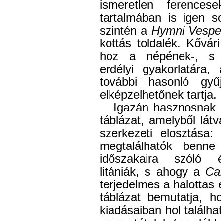
ismeretlen ferences
tartalmában is igen s
szintén a
Hymni Vespe
kottás toldalék. Kővár
hoz a népének-, s 
erdélyi gyakorlatára,
további hasonló gyű
elképzelhetőnek tartja.
Igazán hasznosnak tű
táblázat, amelyből látv
szerkezeti elosztása: 
megtalálhatók benn
időszakaira szóló én
litániák, s ahogy a
Ca
terjedelmes a halottas 
táblázat bemutatja, 
kiadásaiban hol találh