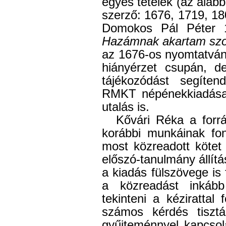
egyes tételek (az alábbi
szerző: 1676, 1719, 180
Domokos Pál Péter 
Hazámnak akartam szo
az 1676-os nyomtatvány
hiányérzet csupán, d
tájékozódást segíten
RMKT népénekkiadásain
utalás is.
Kővári Réka a forrás
korábbi munkáinak fon
most közreadott kötet
előszó-tanulmány állít
a kiadás fülszövege is 
a közreadást inkáb
tekinteni a kézirattal
számos kérdés tisz
gyűjteménnyel kapcsol