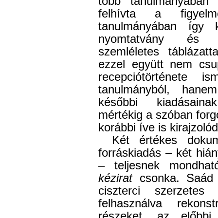
több tanulmányában 
felhívta a figye
tanulmányában így k
nyomtatvány és ké
szemléletes táblázatt
ezzel együtt nem cs
recepciótörténete 
tanulmányból, ha
későbbi kiadásaina
mértékig a szóban for
korábbi íve is kirajzolód
Két értékes doku
forráskiadás – két hi
– teljesnek mondhat
kézirat
csonka. Saád (
ciszterci szerzet
felhasználva rekons
részeket, az előbbi