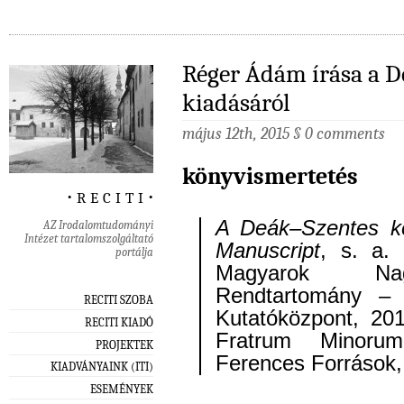
Réger Ádám írása a D
kiadásáról
május 12th, 2015
§
0 comments
könyvismertetés
‧ r e c i t i ‧
A Deák–Szentes k
AZ Irodalomtudományi
Intézet tartalomszolgáltató
Manuscript
, s. a.
portálja
Magyarok Nag
Rendtartomány – 
RECITI SZOBA
Kutatóközpont, 201
RECITI KIADÓ
Fratrum Minoru
PROJEKTEK
Ferences Források, 
KIADVÁNYAINK (ITI)
ESEMÉNYEK