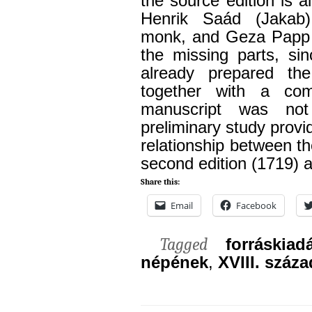
the source edition is 
Henrik Saád (Jakab)
monk, and Geza Papp c
the missing parts, si
already prepared the
together with a com
manuscript was not
preliminary study provi
relationship between t
second edition (1719) 
Share this:
Email
Facebook
Tagged
forráskiad
népének
,
XVIII. száza