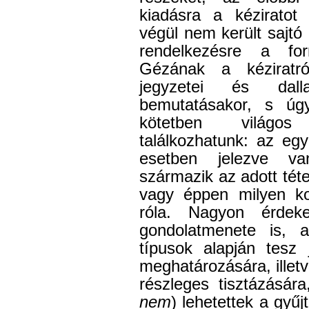
kiadásra a kéziratot
végül nem került sajtó
rendelkezésre a for
Gézának a kéziratról
jegyzetei és dall
bemutatásakor, s úg
kötetben világos f
találkozhatunk: az eg
esetben jelezve va
származik az adott téte
vagy éppen milyen kor
róla. Nagyon érde
gondolatmenete is, 
típusok alapján tesz 
meghatározására, illet
részleges tisztázásá
nem
) lehetettek a gyű