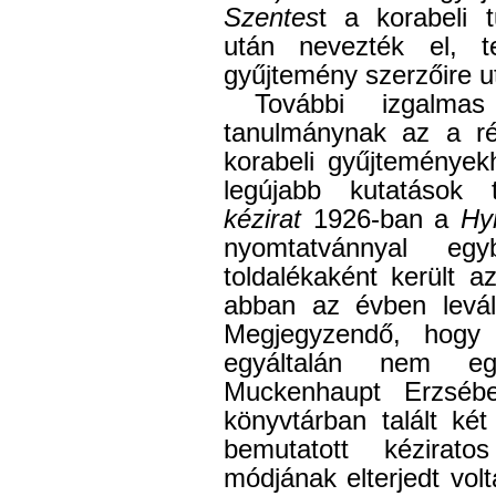
Szentes
t a korabeli t
után nevezték el, 
gyűjtemény szerzőire ut
További izgalma
tanulmánynak az a ré
korabeli gyűjtemények
legújabb kutatások
kézirat
1926-ban a
Hy
nyomtatvánnyal egy
toldalékaként került 
abban az évben levála
Megjegyzendő, hogy i
egyáltalán nem e
Muckenhaupt Erzsébe
könyvtárban talált ké
bemutatott kéziratos
módjának elterjedt vol