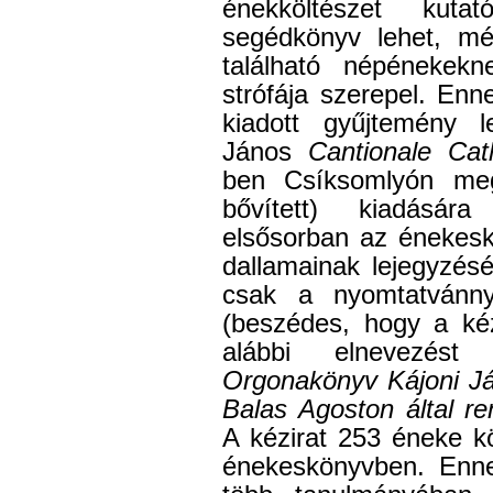
énekköltészet kut
segédkönyv lehet, mé
található népénekek
strófája szerepel. En
kiadott gyűjtemény 
János
Cantionale Cat
ben Csíksomlyón megj
bővített) kiadásár
elsősorban az énekesk
dallamainak lejegyzésé
csak a nyomtatvánnya
(beszédes, hogy a kéz
alábbi elnevezést
Orgonakönyv Kájoni Já
Balas Agoston által r
A kézirat 253 éneke k
énekeskönyvben. Enn