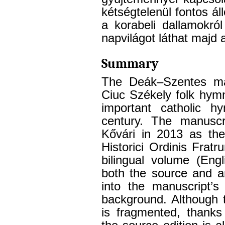
kétségtelenül fontos ál
a korabeli dallamokró
napvilágot láthat majd 
Summary
The Deák–Szentes man
Ciuc Székely folk hymn
important catholic h
century. The manusc
Kővári in 2013 as the
Historici Ordinis Fra
bilingual volume (Eng
both the source and a
into the manuscript’s 
background. Although 
is fragmented, thanks