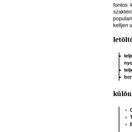
fontos 
szakter
popular
kelljen
letölt
tel
nyo
tel
bor
külö