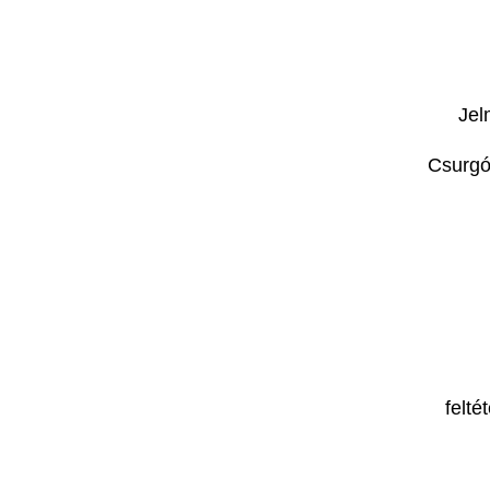
Jel
Csurgó
felté