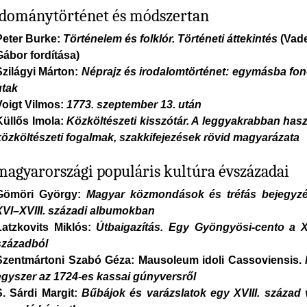
dománytörténet és módszertan
Peter Burke:
Történelem és folklór. Történeti áttekintés
(Vad
Gábor fordítása)
Szilágyi Márton:
Néprajz és irodalomtörténet: egymásba fo
utak
Voigt Vilmos:
1773. szeptember 13. után
Küllős Imola:
Közköltészeti kisszótár. A leggyakrabban hasz
közköltészeti fogalmak, szakkifejezések rövid magyarázata
magyarországi populáris kultúra évszázadai
Gömöri György:
Magyar közmondások és tréfás bejegyz
XVI–XVIII. századi albumokban
Latzkovits Miklós:
Útbaigazítás. Egy Gyöngyösi-cento a XV
századból
Szentmártoni Szabó Géza: Mausoleum idoli Cassoviensis.
egyszer az 1724-es kassai gúnyversről
S. Sárdi Margit:
Bűbájok és varázslatok egy XVIII. század 