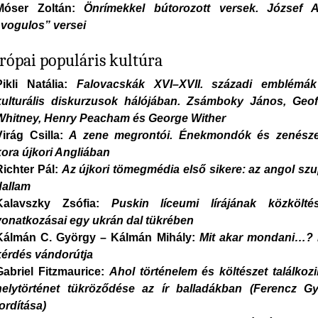
Móser Zoltán:
Önrímekkel bútorozott versek. József At
„vogulos” versei
rópai populáris kultúra
Pikli Natália:
Falovacskák XVI–XVII. századi emblémá
kulturális diskurzusok hálójában. Zsámboky János, Geof
Whitney, Henry Peacham és George Wither
Virág Csilla:
A zene megrontói. Énekmondók és zenész
kora újkori Angliában
Richter Pál:
Az újkori tömegmédia első sikere: az angol szu
dallam
Kalavszky Zsófia:
Puskin líceumi lírájának közköltés
vonatkozásai egy ukrán dal tükrében
Kálmán C. György – Kálmán Mihály:
Mit akar mondani…?
kérdés vándorútja
Gabriel Fitzmaurice:
Ahol történelem és költészet találkozi
helytörténet tükröződése az ír balladákban (Ferencz G
fordítása)