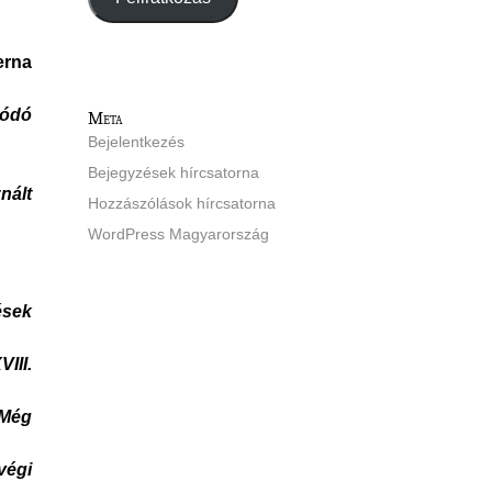
erna
nódó
Meta
Bejelentkezés
Bejegyzések hírcsatorna
nált
Hozzászólások hírcsatorna
WordPress Magyarország
ések
III.
Még
végi