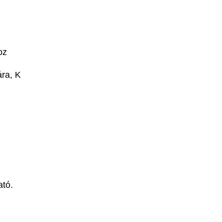
oz
ra, K
ató.