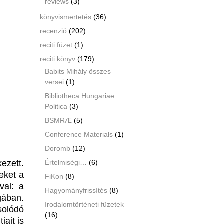
reviews
(3)
könyvismertetés
(36)
recenzió
(202)
reciti füzet
(1)
reciti könyv
(179)
Babits Mihály összes
versei
(1)
Bibliotheca Hungariae
Politica
(3)
BSMRÆ
(5)
Conference Materials
(1)
Doromb
(12)
ezett.
Értelmiségi…
(6)
eket a
FiKon
(8)
val: a
Hagyományfrissítés
(8)
gában.
Irodalomtörténeti füzetek
olódó
(16)
ait is