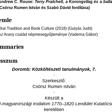
Andrew C. Rouse:
Terry Pratchett, a
Korongvilág
és a ball
(Csörsz Rumen István és Szabó Dávid fordítása)
emle
Oral Tradition and Book Culture (2018) (Gulyás Judit)
Az Arany család népmesegyűjteménye (Vaderna Gábor)
ummaries
esszum
Doromb: Közköltészeti tanulmányok, 7.
‧
Szerkesztő:
Csörsz Rumen István
‧
Készült a
-magyarországi irodalom 1770–1820 Lendület Kutatócs
keretében