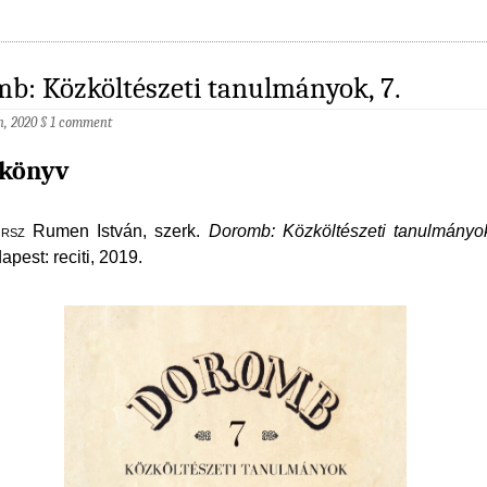
b: Közköltészeti tanulmányok, 7.
h, 2020
§
1 comment
 könyv
rsz
Rumen István, szerk.
Doromb: Közköltészeti tanulmányo
apest: reciti, 2019.