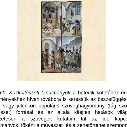
b: Közköltészeti tanulmányok
a hetedik kötetéhez érk
ményekhez híven továbbra is keressük az összefüggés
ti vagy jelenkori populáris szöveghagyomány (tág szó
észet) forrásai és az általa kifejtett hatások vilá
zetesen a szövegek kutatóin túl az ide kapcs
ományok, főként a művészet- és a zenetörténet szempontj