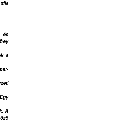
tila
k és
frey
ek a
per-
zeti
 Egy
k. A
yőző