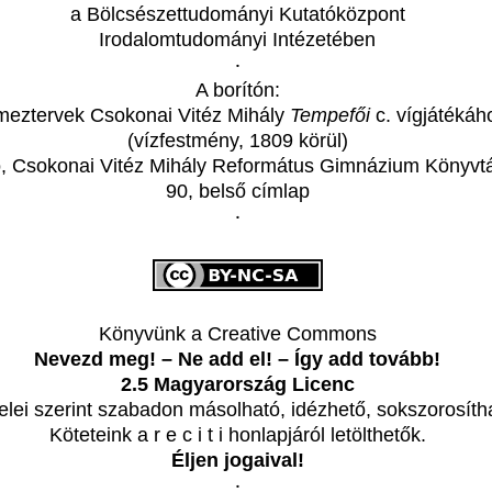
a Bölcsészettudományi Kutatóközpont
Irodalomtudományi Intézetében
‧
A borítón:
meztervek Csokonai Vitéz Mihály
Tempefői
c. vígjátékáh
(vízfestmény, 1809 körül)
, Csokonai Vitéz Mihály Református Gimnázium Könyvtá
90, belső címlap
‧
Könyvünk a Creative Commons
Nevezd meg! – Ne add el! – Így add tovább!
2.5 Magyarország Licenc
telei szerint szabadon másolható, idézhető, sokszorosíth
Köteteink a r e c i t i honlapjáról letölthetők.
Éljen jogaival!
‧