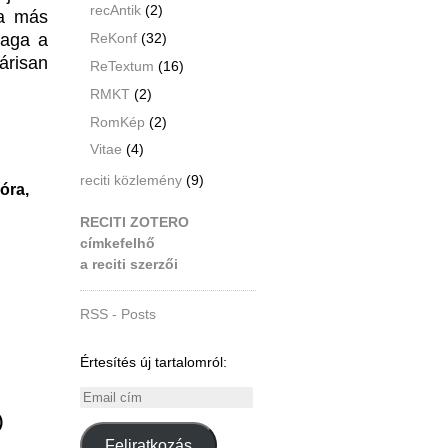
recAntik
(2)
 a más
maga a
ReKonf
(32)
árisan
ReTextum
(16)
RMKT
(2)
RomKép
(2)
Vitae
(4)
reciti közlemény
(9)
óra,
RECITI ZOTERO
címkefelhő
a reciti szerzői
RSS - Posts
Értesítés új tartalomról:
Email
cím
)
Feliratkozás