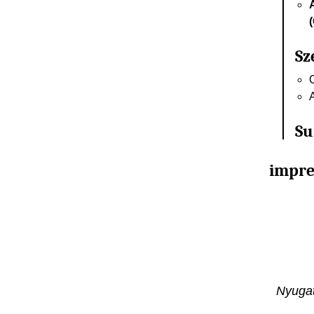
Sz
S
impr
Nyugat