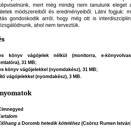
képviselnünk, mert még mindig nem tanulunk eleget
ületek módszereiből és eredményeiből. Látni fogjuk: 
itás gondoskodik arról, hogy még ott is interdiszciplin
 vizsgálódnunk, ahol nem terveztük.
és
jes könyv vágójelek nélkül (monitorra, e-könyvolvas
mtatóra), 31 MB;
jes könyv vágójelekkel (nyomdakész), 31 MB;
ító vágójelekkel (nyomdakész), 3 MB.
nnyomatok
Címnegyed
Tartalom
Előhang a
Doromb
hetedik kötetéhez
(Csörsz Rumen István