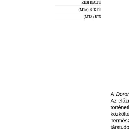
RÉGI REC.ITI
(MTA) BTK ITI
(MTA) BTK
A
Dorom
Az előz
történe
közkölt
Termés
társtud