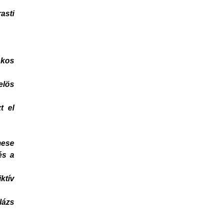
asti
nkos
elös
t el
mese
és a
ktív
lázs