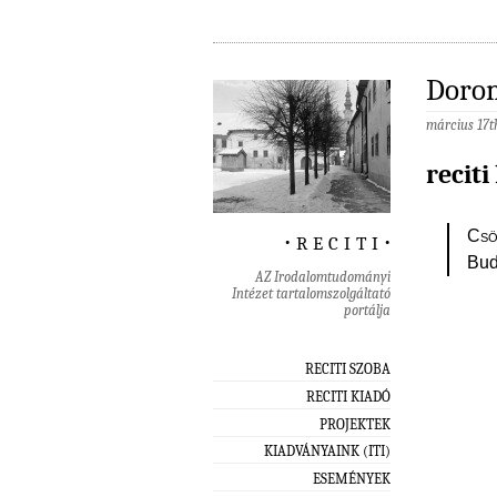
Dorom
március 17t
reciti
‧ r e c i t i ‧
Csö
Bud
AZ Irodalomtudományi
Intézet tartalomszolgáltató
portálja
RECITI SZOBA
RECITI KIADÓ
PROJEKTEK
KIADVÁNYAINK (ITI)
ESEMÉNYEK