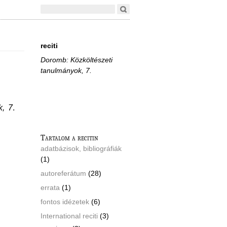
reciti
Doromb: Közköltészeti
tanulmányok, 7.
k, 7
.
Tartalom a recitin
adatbázisok, bibliográfiák
(1)
autoreferátum
(28)
errata
(1)
fontos idézetek
(6)
International reciti
(3)