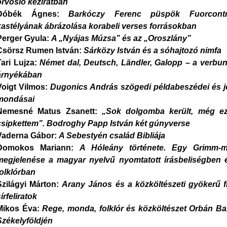
orvosló kéziratban
Dóbék Ágnes:
Barkóczy Ferenc püspök Fuorcontr
kastélyának ábrázolása korabeli verses forrásokban
Perger Gyula:
A „Nyájas Múzsa” és az „Oroszlány”
Csörsz Rumen István:
Sárközy István és a sóhajtozó nimfa
Tari Lujza:
Német dal, Deutsch, Ländler, Galopp – a verbu
árnyékában
Voigt Vilmos:
Dugonics András szögedi példabeszédei és j
mondásai
Nemesné Matus Zsanett:
„Sok dolgomba került, még ez
csipkettem”. Bodroghy Papp István két gúnyverse
Vaderna Gábor:
A Sebestyén család Bibliája
Domokos Mariann:
A Hóleány története. Egy Grimm-
megjelenése a magyar nyelvű nyomtatott írásbeliségben 
folklórban
Szilágyi Márton:
Arany János és a közköltészeti gyökerű fi
írfeliratok
Mikos Éva:
Rege, monda, folklór és közköltészet Orbán Ba
Székelyföldjén