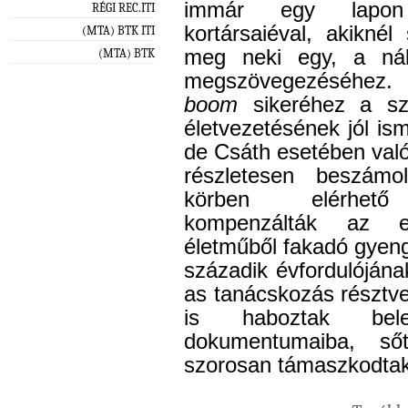
immár egy lapon 
RÉGI REC.ITI
kortársaiéval, akikné
(MTA) BTK ITI
meg neki egy, a nál
(MTA) BTK
megszövegezéséhez. 
boom
sikeréhez a sze
életvezetésének jól ism
de Csáth esetében való
részletesen beszámo
körben elérhető 
kompenzálták az eg
életműből fakadó gyen
századik évfordulójána
as tanácskozás résztve
is haboztak belel
dokumentumaiba, sőt,
szorosan támaszkodtak