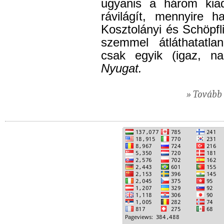
ugyanis a három kiad
rávilágít, mennyire h
Kosztolányi és Schöpf
szemmel átláthatatla
csak egyik (igaz, n
Nyugat.
» Tovább 