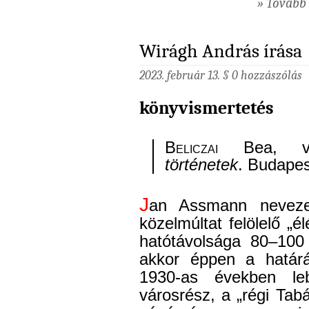
» Tovább 
Wirágh András írása
2023. február 13. §
0 hozzászólás
könyvismertetés
B
eliczai
Bea, v
történetek
. Budapes
J
an Assmann neveze
közelmúltat felölelő „
hatótávolsága 80–100 
akkor éppen a határ
1930-as években leb
városrész, a „régi Ta