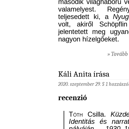
második világháború vé
valamelyest. Regén
teljesedett ki, a
Nyug
volt, akiről Schöpfl
jelentetett meg ugyan
nagyon hízelgőeket.
» Tovább 
Káli Anita írása
2020. szeptember 29. §
1 hozzászó
recenzió
Tóth
Csilla.
Küzde
Identitás és narr
pályáján, 1930–1