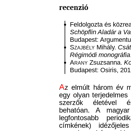
recenzió
Feldolgozta és közre
Schöpflin Aladár a V
Budapest: Argumentu
S
zajbély
Mihály.
Csát
Régimódi monográfia
A
rany
Zsuzsanna.
Ko
Budapest: Osiris, 201
A
z elmúlt három év m
egy olyan terjedelmes
szerzők életével é
behatóan. A magyar
legfontosabb period
címkének) idézőjele