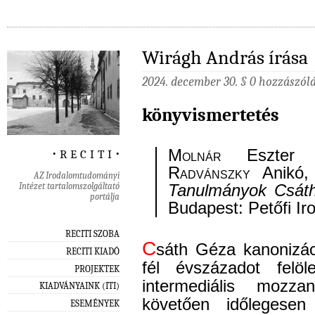
Wirágh András írása
2024. december 30. §
0 hozzászól
könyvismertetés
‧ r e c i t i ‧
Molnár
Eszter 
Radvánszky
Anikó,
AZ Irodalomtudományi
Intézet tartalomszolgáltató
Tanulmányok Csáth
portálja
Budapest: Petőfi I
RECITI SZOBA
C
sáth Géza kanonizác
RECITI KIADÓ
fél évszázadot felöle
PROJEKTEK
intermediális mozza
KIADVÁNYAINK (ITI)
követően időlegesen
ESEMÉNYEK