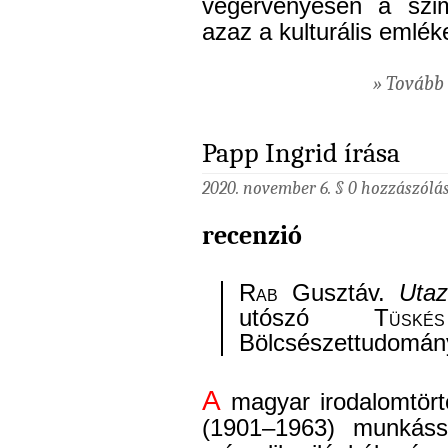
végérvényesen a szimb
azaz a kulturális emlé
» Tovább 
Papp Ingrid írása
2020. november 6. §
0 hozzászólá
recenzió
Rab
Gusztáv.
Uta
utószó
Tüskés
Bölcsészettudomány
A
magyar irodalomtör
(1901–1963) munkáss