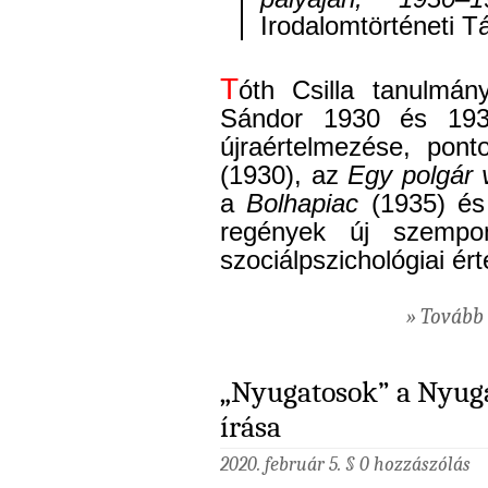
Irodalomtörténeti T
T
óth Csilla tanulmán
Sándor 1930 és 1935
újraértelmezése, pon
(1930), az
Egy polgár 
a
Bolhapiac
(1935) é
regények új szempon
szociálpszichológiai ér
» Tovább 
„Nyugatosok” a Nyug
írása
2020. február 5. §
0 hozzászólás