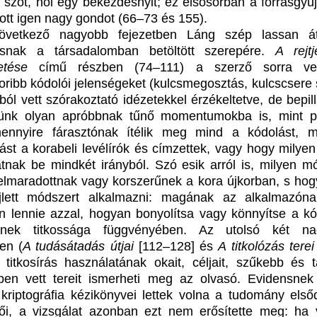
 szót, hol egy bekezdésnyit; ez elsősorban a forrásgyűj
ott igen nagy gondot (66–73 és 155).
övetkező nagyobb fejezetben Láng szép lassan át
rásnak a társadalomban betöltött szerepére.
A rejtj
etése
című részben (74–111) a szerző sorra ve
oribb kódolói jelenségeket (kulcsmegosztás, kulcscsere s
ól vett szórakoztató idézetekkel érzékeltetve, de bepill
tünk olyan apróbbnak tűnő momentumokba is, mint p
ennyire fárasztónak ítélik meg mind a kódolást, 
ást a korabeli levélírók és címzettek, vagy hogy milyen
tnak be mindkét irányból. Szó esik arról is, milyen m
elmaradottnak vagy korszerűnek a kora újkorban, s ho
jlett módszert alkalmazni: magának az alkalmazóna
an lennie azzal, hogyan bonyolítsa vagy könnyítse a kó
ének titkossága függvényében. Az utolsó két na
ben (
A tudásátadás útjai
[112–128] és
A titkolózás terei
 titkosírás használatának okait, céljait, szűkebb és 
ben vett tereit ismerheti meg az olvasó. Evidensnek 
kriptográfia kézikönyvei lettek volna a tudomány első
tői, a vizsgálat azonban ezt nem erősítette meg: ha v