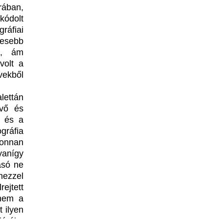
rában,
kódolt
ráfiai
resebb
t), ám
volt a
ekből
lettán
kvő és
s és a
gráfia
onnan
yanígy
asó ne
nezzel
ejtett
anem a
t ilyen