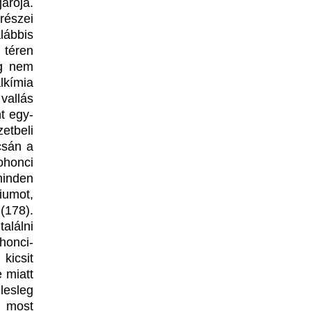
árója.
részei
lábbis
 téren
ég nem
lkímia
vallás
nt egy-
etbeli
csán a
ohonci
minden
iumot,
(178).
alálni
honci-
kicsit
e miatt
lesleg
k most