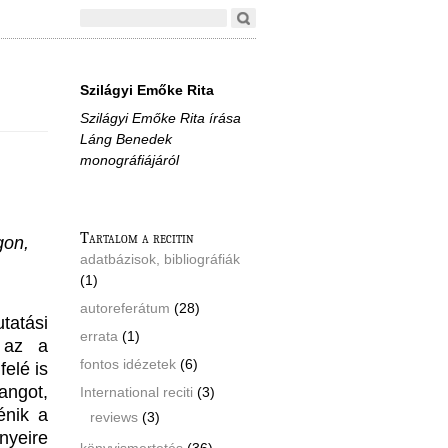
Szilágyi Emőke Rita
Szilágyi Emőke Rita írása
Láng Benedek
monográfiájáról
Tartalom a recitin
gon,
adatbázisok, bibliográfiák
(1)
autoreferátum
(28)
atási
errata
(1)
y az a
fontos idézetek
(6)
elé is
angot,
International reciti
(3)
énik a
reviews
(3)
nyeire
könyvismertetés
(36)