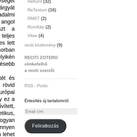
ységét
ReKonf
(32)
árgyát
ReTextum
(16)
dalmi
RMKT
(2)
angol
RomKép
(2)
szt a
teljes
Vitae
(4)
s lett
reciti közlemény
(9)
sorban
lyikén
RECITI ZOTERO
sésebb
címkefelhő
a reciti szerzői
tét és
 rövid
RSS - Posts
urópai
gy ez a
Értesítés új tartalomról:
tett,
Email
tikus,
cím
hogyan
Feliratkozás
önnyen
 lehet