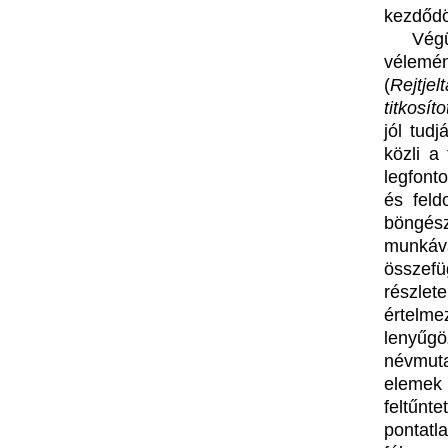
kezdődö
Vég
vélemén
(
Rejtjel
titkosít
jól tud
közli a
legfont
és feld
böngész
munkáva
összef
részle
értelm
lenyűg
névmuta
elemek i
feltűnte
pontatl