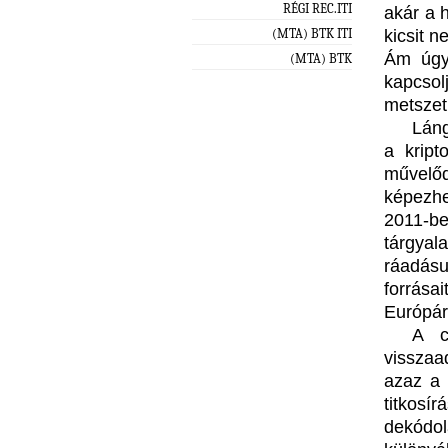
RÉGI REC.ITI
akár a 
kicsit 
(MTA) BTK ITI
Ám úgy
(MTA) BTK
kapcsol
metszet 
Láng
a kript
művelőd
képezhe
2011-be
tárgya
ráadásul
forrásai
Európár
A 
visszaa
azaz a 
titkosír
dekódol