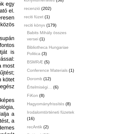
ók egy
recenzió
(202)
tó el.
reciti füzet
(1)
eresen
 közös
reciti könyv
(179)
Babits Mihály összes
csupán
versei
(1)
fontos
Bibliotheca Hungariae
ját is
Politica
(3)
ással:
BSMRÆ
(5)
a most
Conference Materials
(1)
jtést;
Doromb
(12)
n kötet
 egész
Értelmiségi…
(6)
FiKon
(8)
képes
Hagyományfrissítés
(8)
lógia,
Irodalomtörténeti füzetek
alja a
(16)
tést, a
recAntik
(2)
rdemes