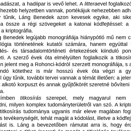
hadászat, a hadiipar is vevő lehet. A
litterae
vel foglalkoz
nehezebb helyzetben vannak, portékájuk nehezebben adha
 tűnik, Láng Benedek azon kevesek egyike, aki sik
ja össze a régi szövegeket a katonai kódfejtéssel: a
a kriptográfia.
 Benedek legújabb monográfiája hiánypótló mű nem 
ológia történetének kutatói számára, hanem egyúttal 
és- és társadalomtörténeti értekezések kiinduló pont
ti. A szerző évek óta elmélyülten foglalkozik a titkosír
n jelent meg a Rohonci-kódról szerzett monográfiája, s 
landó kötethez is már hosszú évek óta végzi a gyű
 úgy tűnik, további tervei vannak a témát illetően: a jele
t alkotó korpuszt és annak gyűjtőkörét szeretné bővíteni
a.
címben
titkosírás
szerepel, mely magyarul nem 
dni, milyen komplex tudományterületről van szó. A kripto
titkosírás tudománya ugyanis már eleve magában fogl
ás tevékenységét, tehát magát a kódolást, illetve a kódfej
ást is. Láng a bevezetőben rámutat arra is, hogy é