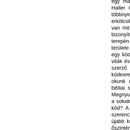
egy más
Haller 
többny
erkölcs
van mit
bizonyí
terepén
területe
egy kód
viták é
szerző
kódexre
okunk m
bibliai
Megnyug
a sokak
kód? A 
szerencs
újabb k
őszint