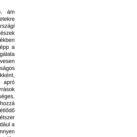
ó, ám
etekre
rszági
nészek
lékben
 épp a
gálata
ívesen
dságos
kként,
k apró
rások
éges,
 hozzá
étlődő
étszer
ldául a
önnyen