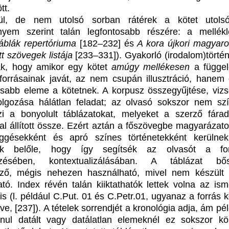
tt.
ül, de nem utolsó sorban rátérek a kötet utols
yem szerint talán legfontosabb részére: a mellékl
táblák repertóriuma
[182–232] és
A kora újkori magyaro
ott szövegek listája
[233–331]). Gyakorló (irodalom)törté
ják, hogy amikor egy kötet
amúgy mellékesen
a függe
 forrásainak javát, az nem csupán illusztráció, hanem
osabb eleme a kötetnek. A korpusz összegyűjtése, vizs
olgozása hálátlan feladat; az olvasó sokszor nem sz
i a bonyolult táblázatokat, melyeket a szerző fára
l állított össze. Ezért aztán a főszövegbe magyarázato
üggésekként és apró színes történetekként kerülne
tek belőle, hogy így segítsék az olvasót a for
ezésében, kontextualizálásában. A táblázat bős
öző, mégis nehezen használható, mivel nem készült
tó. Index révén talán kiiktathatók lettek volna az ism
s (l. például C.Put. 01 és C.Petr.01, ugyanaz a forrás k
tve, [237]). A tételek sorrendjét a kronológia adja, ám pé
anul datált vagy datálatlan elemeknél ez sokszor k