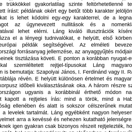
le trükkökkel gyakorlatilag szinte feltörhetetlenné t
zett írást: példának okért egy betűt több karakter jelöljö
kat is lehet kódolni egy-egy karakterrel, de a legn
ságot az úgynevezett nullitások és a nomenkla
atával lehet elérni. Láng kiváló illusztrációk kísér
zza el a lényegi tudnivalókat, e helyütt, első körben
-európai példák segítségével. Az elméleti bevez
rszági forrásanyag jellemzése, az anyaggyűjtés módjai
neinek tisztázása követi. E ponton a korábban nyugat-e
kkal szemléltetett rejtjel-típusokat Láng magyaro
n is bemutatja: Szapolyai János, I. Ferdinánd vagy II. R
táblája révén. E helyütt különösen értelmet és magyar
korpusz időbeli kiválasztásának oka. A három részre s
országon ugyanis a korábbinál érthető módon na
t kapott a rejtjeles írás: mind a török, mind a Ha
óság ellenében és alatt is sokszor célszerűnek mutat
lni a levelek tartalmát. Láng egyébként nagyon helyesen
igyelmet arra a kevéssé és nehezen kutatható jelenségre
knek igen gyakran csak bizonyos részeit rejtjelezték, ho