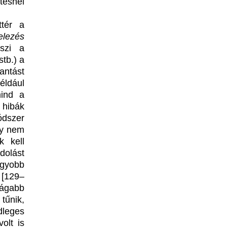
tésnél
tér a
elezés
szi a
tb.) a
antást
éldául
mind a
 hibák
ódszer
gy nem
k kell
dolást
gyobb
[129–
tágabb
tűnik,
dleges
olt is