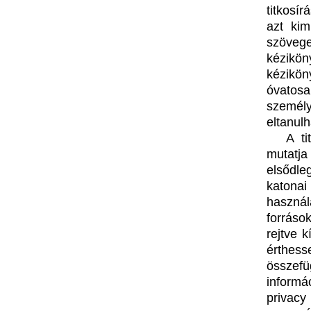
titkosí
azt kim
szövege
kézikön
kézikö
óvatosa
szemé
eltanul
A ti
mutatja
elsődle
katonai
haszná
forráso
rejtve 
érthess
összefü
informá
privacy 