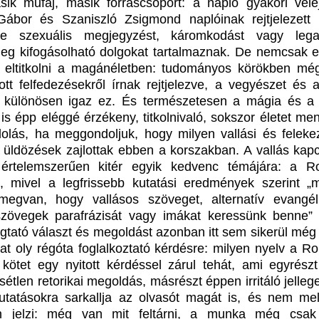
ik műfaj, másik forráscsoport: a napló gyakori velej
Gábor és Szaniszló Zsigmond naplóinak rejtjelezett 
ire szexuális megjegyzést, káromkodást vagy lega
ileg kifogásolható dolgokat tartalmaznak. De nemcsak e
 eltitkolni a magánéletben: tudományos körökben m
tott felfedezésekről írnak rejtjelezve, a vegyészet és a
 különösen igaz ez. És természetesen a mágia és a 
 is épp eléggé érzékeny, titkolnivaló, sokszor életet me
olás, ha meggondoljuk, hogy milyen vallási és felekez
s üldözések zajlottak ebben a korszakban. A vallás kap
 értelemszerűen kitér egyik kedvenc témájára: a R
, mivel a legfrissebb kutatási eredmények szerint „
egvan, hogy vallásos szöveget, alternatív evangél
 szövegek parafrázisát vagy imákat keressünk benne” 
tató választ és megoldást azonban itt sem sikerül még t
at oly régóta foglalkoztató kérdésre: milyen nyelv a Ro
kötet egy nyitott kérdéssel zárul tehát, ami egyrészt 
étlen retorikai megoldás, másrészt éppen irritáló jelleg
utatásokra sarkallja az olvasót magát is, és nem mel
én jelzi: még van mit feltárni, a munka még csa