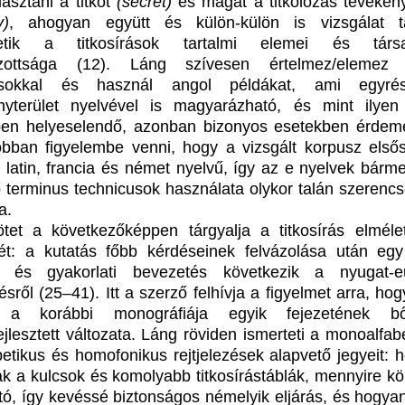
lasztani a titkot
(secret)
és magát a titkolózás tevéken
y)
, ahogyan együtt és külön-külön is vizsgálat t
etik a titkosírások tartalmi elemei és társa
zottsága (12). Láng szívesen értelmez/elemez 
usokkal és használ angol példákat, ami egyré
yterület nyelvével is magyarázható, és mint ilyen 
en helyeselendő, azonban bizonyos esetekben érdeme
obban figyelembe venni, hogy a vizsgált korpusz első
 latin, francia és német nyelvű, így az e nyelvek bárme
ő terminus technicusok használata olykor talán szerenc
a.
tet a következőképpen tárgyalja a titkosírás elméle
tét: a kutatás főbb kérdéseinek felvázolása után egy
ti és gyakorlati bevezetés következik a nyugat-e
zésről (25–41). Itt a szerző felhívja a figyelmet arra, ho
t a korábbi monográfiája egyik fejezetének bőví
jlesztett változata. Láng röviden ismerteti a monoalfabe
abetikus és homofonikus rejtjelezések alapvető jegyeit: 
ak a kulcsok és komolyabb titkosírástáblák, mennyire k
tó, így kevéssé biztonságos némelyik eljárás, és hogyan