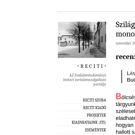
Szilá
monog
november 14
recen
‧ r e c i t i ‧
Lá
AZ Irodalomtudományi
Bud
Intézet tartalomszolgáltató
portálja
B
ölcs
RECITI SZOBA
tárgyu
RECITI KIADÓ
szélese
PROJEKTEK
eladhat
KIADVÁNYAINK (ITI)
hogyan 
ESEMÉNYEK
hallott