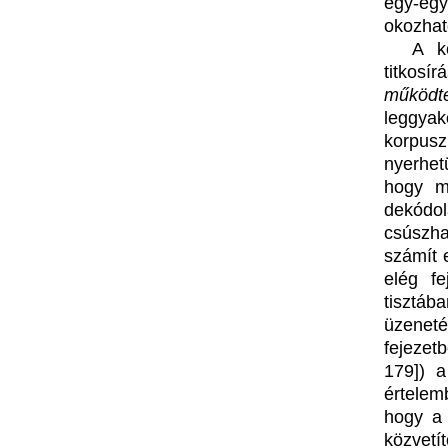
egy-egy
okozhat
A k
titkosí
működt
leggyak
korpuszb
nyerhe
hogy m
dekódol
csúszha
számít 
elég fe
tisztáb
üzenet
fejezet
179]) a
értelem
hogy a 
közvetí