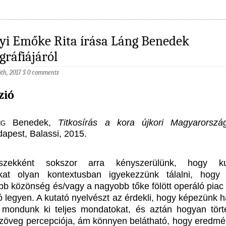
gyi Emőke Rita írása Láng Benedek
ráfiájáról
th, 2017
§
0 comments
zió
ng
Benedek,
Titkosírás a kora újkori Magyarorszá
apest, Balassi, 2015.
észekként sokszor arra kényszerülünk, hogy kut
nkat olyan kontextusban igyekezzünk tálalni, hog
bb közönség és/vagy a nagyobb tőke fölött operáló piac f
ó legyen. A kutató nyelvészt az érdekli, hogy képezünk h
mondunk ki teljes mondatokat, és aztán hogyan tört
 szöveg percepciója, ám könnyen belátható, hogy eredmé