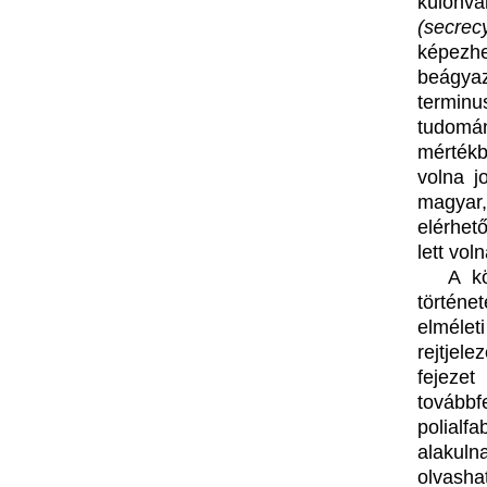
különvá
(secrec
képezh
beágya
termin
tudomán
mértékb
volna j
magyar,
elérhet
lett voln
A kö
történe
elméle
rejtjele
fejeze
továbbfe
polialf
alakuln
olvasha