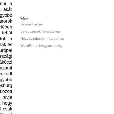
enni a
n, akár
agyobb
Meta
torok
Bejelentkezés
etében
Bejegyzések hírcsatorna
 tehát
etőt a
Hozzászólások hírcsatorna
nak és
WordPress Magyarország
urópai
rszági
ákóczi
ázatot
zakadt
gyobb
bsburg
kozott
 hívja
, hogy
l csak