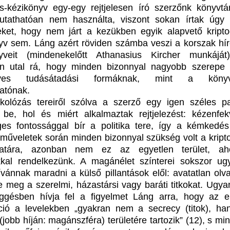
rás-kézikönyv egy-egy rejtjelesen író szerzőnk könyvtá
utathatóan nem használta, viszont sokan írtak úgy 
ket, hogy nem járt a kezükben egyik alapvető kriptog
yv sem. Láng azért röviden számba veszi a korszak hí
nyveit (mindenekelőtt Athanasius Kircher munkájá
n utal rá, hogy minden bizonnyal nagyobb szerepe 
lyes tudásátadási formáknak, mint a könyv
hatónak.
tkolózás tereiről szólva a szerző egy igen széles pa
 be, hol és miért alkalmaztak rejtjelezést: kézenfe
ges fontossággal bír a politika tere, így a kémkedé
 műveletek során minden bizonnyal szükség volt a kripto
latára, azonban nem ez az egyetlen terület, ah
kkal rendelkezünk. A magánélet színterei sokszor ug
kívánnak maradni a külső pillantások elől: avatatlan olv
e meg a szerelmi, házastársi vagy baráti titkokat. Ugya
ggésben hívja fel a figyelmet Láng arra, hogy az elr
ció a levelekben „gyakran nem a secrecy (titok), h
(jobb híján: magánszféra) területére tartozik” (12), s min