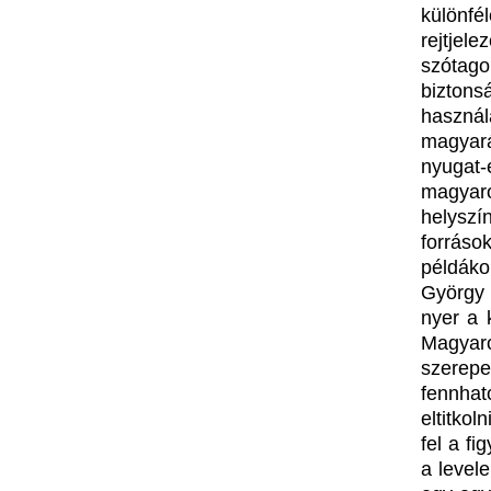
különfé
rejtjele
szótago
bizton
használ
magyará
nyugat
magyaro
helyszí
forráso
példáko
György 
nyer a 
Magyar
szerepe
fennhat
eltitko
fel a f
a levele