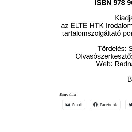
ISBN 978 96
Kiadja
az ELTE HTK Irodalom
tartalomszolgáltató po
Tördelés: 
Olvasószerkesztő
Web: Radna
B
Share this:
Email
Facebook