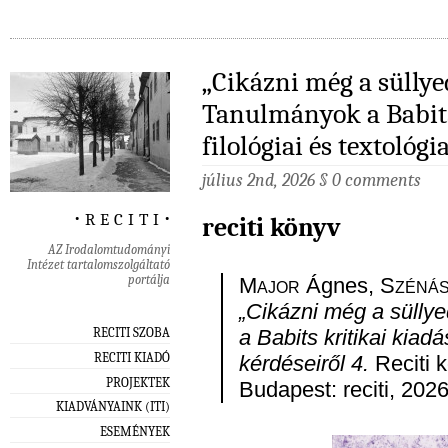
„Cikázni még a süllyed
Tanulmányok a Babits
filológiai és textológi
július 2nd, 2026
§
0 comments
‧ r e c i t i ‧
reciti könyv
AZ Irodalomtudományi
Intézet tartalomszolgáltató
portálja
Major
Ágnes,
Szénás
„Cikázni még a süllye
RECITI SZOBA
a Babits kritikai kiadá
RECITI KIADÓ
kérdéseiről 4.
Reciti k
PROJEKTEK
Budapest: reciti, 2026
KIADVÁNYAINK (ITI)
ESEMÉNYEK