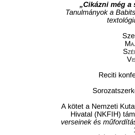
„Cikázni még a s
Tanulmányok a Babits k
textológi
Sze
Ma
Szé
Vi
Reciti konf
Sorozatszerk
A kötet a Nemzeti Kutat
Hivatal (NKFIH) tá
verseinek és műfordítás