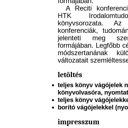
formájában.
A Reciti konferenc
HTK Irodalomtudom
könyvsorozata. Az 
konferenciák, tudomá
jelenteti meg szer
formájában. Legfőbb c
módszertanának kül
változatait szemléltess
letöltés
teljes könyv vágójelek n
könyvolvasóra, nyomtat
teljes könyv vágójelekk
borító vágójelekkel (ny
impresszum