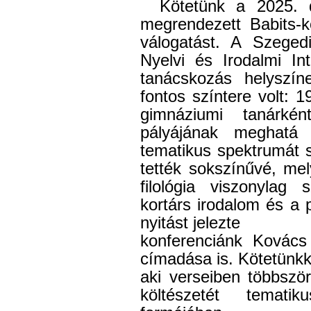
Kötetünk a 2025.
megrendezett Babits-k
válogatást. A Szege
Nyelvi és Irodalmi In
tanácskozás helyszín
fontos színtere volt: 1
gimnáziumi tanárkén
pályájának meghatá
tematikus spektrumát s
tették sokszínűvé, me
filológia viszonylag
kortárs irodalom és a p
nyitást jelezte
konferenciánk Kovács
címadása is. Kötetünkke
aki verseiben többszö
költészetét temati