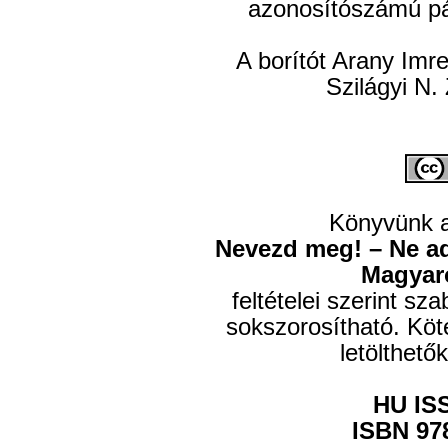
azonosítószámú pá
A borítót Arany Imr
Szilágyi N.
Könyvünk 
Nevezd meg! – Ne add
Magyar
feltételei szerint s
sokszorosítható.
Köte
letölthetők
HU IS
ISBN 978