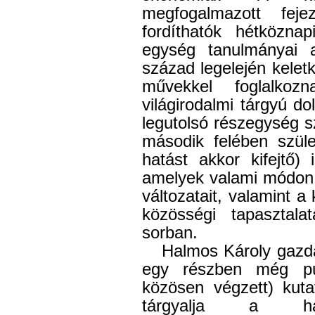
megfogalmazott fej
fordíthatók hétközna
egység tanulmányai
század legelején kelet
művekkel foglalkoz
világirodalmi tárgyú d
legutolsó részegység s
második felében szüle
hatást akkor kifejtő)
amelyek valami módon 
változatait, valamint a
közösségi tapasztalat
sorban.
Halmos Károly gazd
egy részben még pub
közösen végzett) kuta
tárgyalja a had