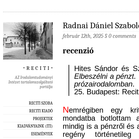
Radnai Dániel Szabolc
február 12th, 2025
§
0 comments
recenzió
‧ r e c i t i ‧
Hites Sándor és S
Elbeszélni a pénzt.
AZ Irodalomtudományi
Intézet tartalomszolgáltató
prózairodalomban
.
portálja
25. Budapest: Recit
RECITI SZOBA
N
emrégiben egy kri
RECITI KIADÓ
mondatba botlottam
PROJEKTEK
mindig is a pénzről és 
KIADVÁNYAINK (ITI)
regény történetile
ESEMÉNYEK