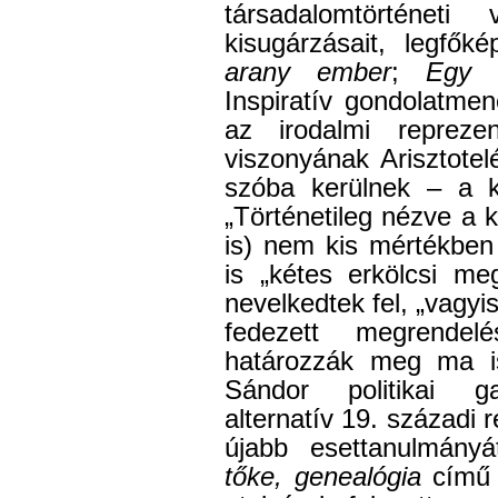
társadalomtörténeti
kisugárzásait, legfők
arany ember
;
Egy 
Inspiratív gondolatme
az irodalmi reprez
viszonyának Arisztotel
szóba kerülnek – a kö
„Történetileg nézve a 
is) nem kis mértékben
is „kétes erkölcsi me
nevelkedtek fel, „vagyi
fedezett megrende
határozzák meg ma is
Sándor politikai ga
alternatív 19. századi 
újabb esettanulmányá
tőke, genealógia
című 