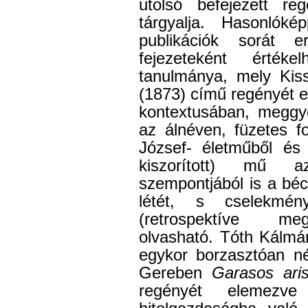
utolsó befejezett re
tárgyalja. Hasonlók
publikációk sorát 
fejezeteként érték
tanulmánya, mely Ki
(1873) című regényét 
kontextusában, meggyő
az álnéven, füzetes f
József- életműből és 
kiszorított) mű az
szempontjából is a bé
létét, s cselekmé
(retrospektíve mega
olvasható. Tóth Kálmá
egykor borzasztóan né
Gereben
Garasos aris
regényét elemezve 