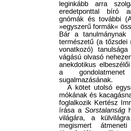
leginkább arra szolg
eredetponttal bíró 
gnómák és további (An
»egyszerű formák« öss
Bár a tanulmánynak 
természetű (a tőzsdei
vonatkozó) tanulsága
vágású olvasó nehezen
anekdotikus elbeszélői
a gondolatmenet l
sugalmazásának.
A kötet utolsó egy
mókának és kacagásnak
foglalkozik Kertész I
írása a
Sorstalanság
h
világára, a külvilá
megismert átmeneti 