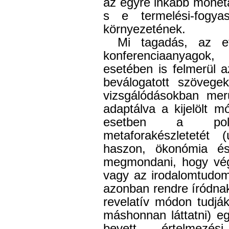
az egyre inkább monet
s e termelési-fogyas
környezetének.
Mi tagadás, az ef
konferenciaanyagok
esetében is felmerül 
beválogatott szövege
vizsgálódásokban mer
adaptálva a kijelölt 
esetben a poli
metaforakészletetét 
haszon, ökonómia és
megmondani, hogy végü
vagy az irodalomtudom
azonban rendre íródna
revelatív módon tudják
máshonnan láttatni) egy
bevett értelmezé