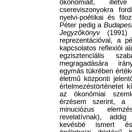
ökonómiáit, illet
csereviszonyokra ford
nyelvi-poétikai és filo
Péter pedig a
Budapest
Jegyzőkönyv
(1991) 
reprezentációval, a p
kapcsolatos reflexiói a
egzisztenciális sz
megragadására irán
egymás tükrében értéke
életmű központi jelen
értelmezéstörténetet k
az ökonómiai szemlé
érzésem szerint, a 
minuciózus elemz
revelatívnak), addig
kevésbé ismert és 