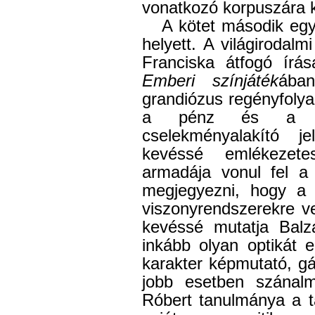
vonatkozó korpuszára ki
A kötet második eg
helyett. A világirodal
Franciska átfogó írá
Emberi színjáték
ába
grandiózus regényfolya
a pénz és a gaz
cselekményalakító j
kevéssé emlékezete
armadája vonul fel a
megjegyezni, hogy a 
viszonyrendszerekre ve
kevéssé mutatja Balza
inkább olyan optikát
karakter képmutató, g
jobb esetben szánal
Róbert tanulmánya a tá