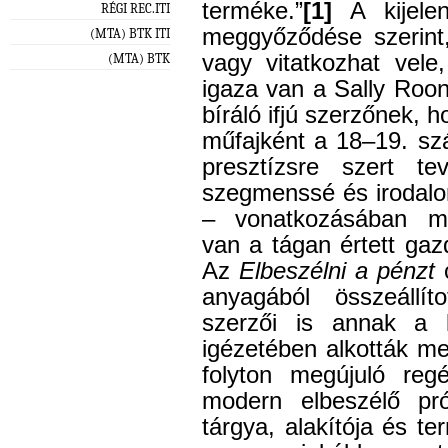
terméke.”
[1]
A kijelen
RÉGI REC.ITI
meggyőződése szerint,
(MTA) BTK ITI
vagy vitatkozhat vel
(MTA) BTK
igaza van a Sally Ro
bíráló ifjú szerzőnek, 
műfajként a 18–19. sz
presztízsre szert t
szegmenssé és irodalo
– vonatkozásában meg
van a tágan értett ga
Az
Elbeszélni a pénzt
c
anyagából összeállíto
szerzői is annak a k
igézetében alkották m
folyton megújuló re
modern elbeszélő pr
tárgya, alakítója és te