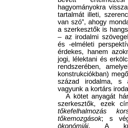
hagyományokra visszat
tartalmát illeti, szere
van szó”, ahogy monda
a szerkesztők is hang
– az irodalmi szövegek
és -elméleti perspek
érdekes, hanem azokna
jogi, lélektani és erkö
rendszerében, amelyek
konstrukciókban) megő
század irodalma, s 
vagyunk a kortárs iroda
A kötet anyagát há
szerkesztők, ezek cí
tőkefelhalmozás kors
tőkemozgások
; s vé
ökonómiái
. A kutat