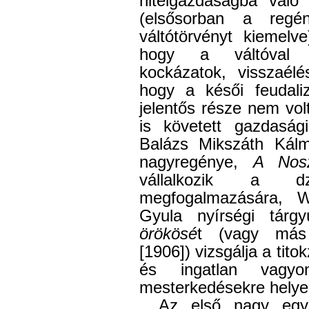
hitelgazdaságba való 
(elsősorban a regén
váltótörvényt kiemelve
hogy a váltóval ö
kockázatok, visszaélé
hogy a késői feudal
jelentős része nem volt
is követett gazdasági
Balázs Mikszáth Kálm
nagyregénye,
A Nos
vállalkozik a dzse
megfogalmazására, 
Gyula nyírségi tár
örökösé
t (vagy más
[1906]) vizsgálja a tit
és ingatlan vagyon
mesterkedésekre helye
Az első nagy egy