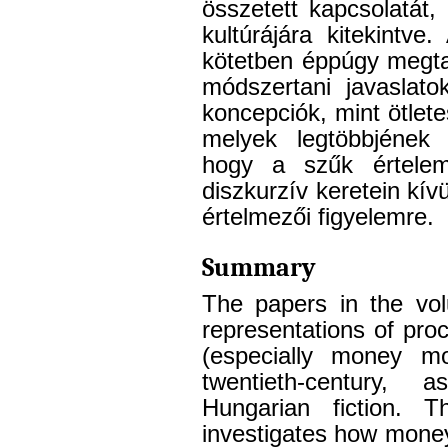
összetett kapcsolatát
kultúrájára kitekintve
kötetben éppúgy megta
módszertani javaslatok
koncepciók, mint ötlet
melyek legtöbbjének
hogy a szűk értelem
diszkurzív keretein kív
értelmezői figyelemre.
Summary
The papers in the vo
representations of pr
(especially money m
twentieth-century,
Hungarian fiction. 
investigates how mone