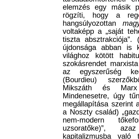
elemzés egy másik p
rögzíti, hogy a reg
hangsúlyozottan
magy
voltaképp a „saját te
tiszta absztrakciója”
újdonsága abban is ki
világhoz kötött habit
szokásrendet marxista
az egyszerűség kedv
(Bourdieu) szerzőkb
Mikszáth és Marx 
Mindenesetre, úgy tűn
megállapítása szerint 
a Noszty család) „gaz
nem-modern tőkef
uzsoratőke)”, az
kapitalizmusba való 