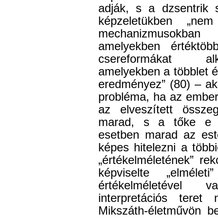
adják, s a dzsentrik 
képzeletükben „nem
mechanizmusokban 
amelyekben értéktöbb
csereformákat alk
amelyekben a többlet é
eredményez” (80) – ak
probléma, ha az ember
az elveszített össze
marad, s a tőke e z
esetben marad az este
képes hitelezni a többi
„értékelméletének” re
képviselte „elmélet
értékelméletével v
interpretációs ter
Mikszáth-életművön b