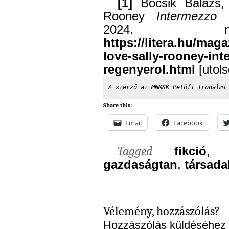
[1]
Bocsik Balázs,
Rooney
Intermezzo
c
2024. no
https://litera.hu/mag
love-sally-rooney-in
regenyerol.html
[utols
A szerző az MNMKK Petőfi Irodalmi
Share this:
Email
Facebook
Tagged
fikció
gazdaságtan
,
társada
Vélemény, hozzászólás?
Hozzászólás küldéséhez