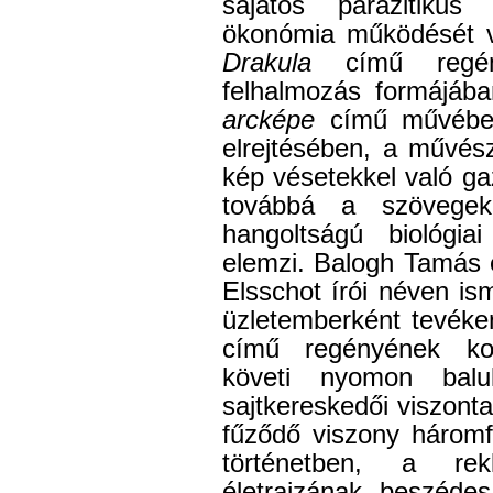
sajátos parazitikus 
ökonómia működését v
Drakula
című regén
felhalmozás formájáb
arcképe
című művében
elrejtésében, a művés
kép vésetekkel való g
továbbá a szövegek
hangoltságú biológia
elemzi. Balogh Tamás 
Elsschot írói néven ism
üzletemberként tevék
című regényének ko
követi nyomon balu
sajtkereskedői viszont
fűződő viszony háromf
történetben, a rek
életrajzának beszédes