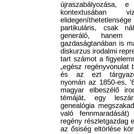
újraszabályozása, e
kontextusában vi
elidegeníthetetlen
partikuláris, csak n
generáló, hanem a 
gazdaságtanában is mar
diskurzus irodalmi rep
tart számot a figyelemr
„egész regényvonulat b
és az ezt tárgyazó
nyomán az 1850-es, ’6
magyar elbeszélő iro
témáját, egy leszá
genealógia megszakad
való fennmaradását) 
regény részletgazdag e
az ősiség eltörlése körü