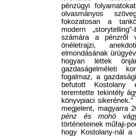
pénzügyi folyamatoka
olvasmányos szöv
fokozatosan a tank
modern „storytelling
számára a pénzről v
önéletrajzi, anekdo
elmondásának ürügyévé
hogyan lettek önjá
gazdaságelméleti ko
fogalmaz, a gazdasági
befutott Kostolany
teremtette tekintély 
könyvpiaci sikerének.”
megjelent, magyarra 2
pénz és mohó vá
történeteinek műfaji-poé
hogy Kostolany-nál a 