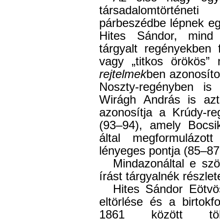
társadalomtörténe
párbeszédbe lépnek eg
Hites Sándor, mind
tárgyalt regényekben f
vagy „titkos örökös”
rejtelmek
ben azonosítot
Noszty-regényben is 
Wirágh András is azt 
azonosítja a Krúdy-re
(93–94), amely Bocsi
által megformulázott 
lényeges pontja (85–87
Mindazonáltal e sz
írást tárgyalnék részle
Hites Sándor Eötvö
eltörlése és a birtok
1861 között töb