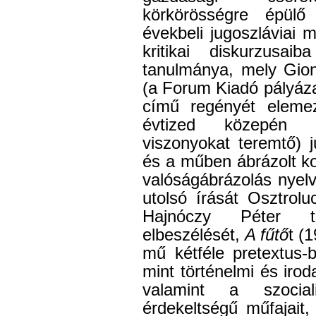
körkörösségre épülő 
évekbeli jugoszláviai 
kritikai diskurzus
tanulmánya, mely Gio
(a Forum Kiadó pályáza
című regényét elemez
évtized közepén bei
viszonyokat teremtő) 
és a műben ábrázolt kor
valóságábrázolás nyelvi
utolsó írását Osztrolu
Hajnóczy Péter ta
elbeszélését,
A fűtő
t (
mű kétféle pretextus-
mint történelmi és irod
valamint a szociali
érdekeltségű műfajait,