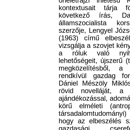
önéletrajzi ihletésű 
kontextusait tárja
következő írás, D
államszocialista ko
szerzője, Lengyel Józ
(1963) című elbeszél
vizsgálja a szovjet ké
a róluk való nyil
lehetőségeit, újszerű (t
megközelítésből, a
rendkívül gazdag for
Dániel Mészöly Mikló
rövid novelláját, 
ajándékozással, adomá
körű elméleti (antropo
társadalomtudományi) h
hogy az elbeszélés s
gazdasági cserefo