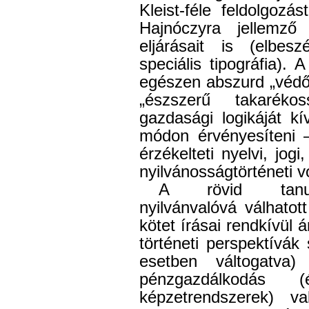
Kleist-féle feldolgozás
Hajnóczyra jellemző 
eljárásait is (elbes
speciális tipográfia). 
egészen abszurd „védő
„észszerű takarékos
gazdasági logikáját kí
módon érvényesíteni 
érzékelteti nyelvi, jogi,
nyilvánosságtörténeti 
A rövid tanulm
nyilvánvalóvá válhato
kötet írásai rendkívül 
történeti perspektívá
esetben váltogatva
pénzgazdálkodá
képzetrendszerek) v