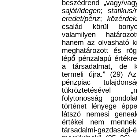
beszédrend „vagy/vagy
saját/idegen
;
statikus/
eredet/pénz
;
közérdek
család körül bony
valamilyen határozot
hanem az olvasható ki
meghatározott és rögz
lépő pénzalapú értékr
a társadalmat, de k
termeli újra.” (29) 
pénzpiac tulajdon
tükröztetésével „
folytonosság gondol
történet lényege ép
látszó nemesi genealó
értékei nem menne
társadalmi-gazdaság