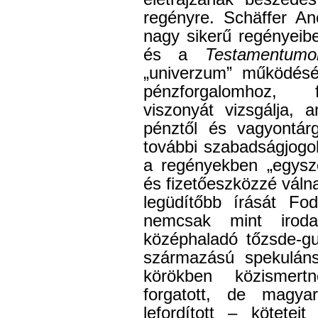
regényre. Schäffer An
nagy sikerű regényeib
és a
Testamentumo
„univerzum” működésé
pénzforgalomhoz, f
viszonyát vizsgálja, 
pénztől és vagyontárg
további szabadságjogok
a regényekben „egysze
és fizetőeszközzé válna
legüdítőbb írását Fod
nemcsak mint iroda
középhaladó tőzsde-g
származású spekuláns
körökben közismert
forgatott, de magy
lefordított – kötetei