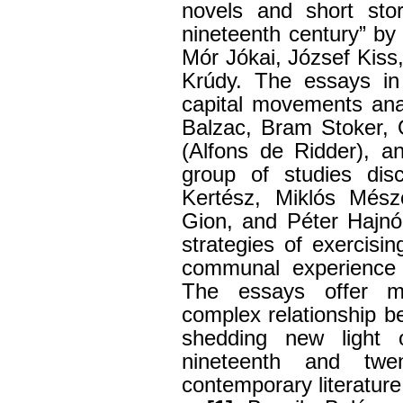
novels and short stor
nineteenth century” b
Mór Jókai, József Kis
Krúdy. The essays in 
capital movements ana
Balzac, Bram Stoker, 
(Alfons de Ridder), a
group of studies dis
Kertész, Miklós Mész
Gion, and Péter Hajnó
strategies of exercisi
communal experience o
The essays offer me
complex relationship b
shedding new light o
nineteenth and twen
contemporary literature