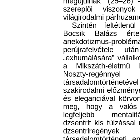
megújulnak” (25–26)
szereplői viszonyo
világirodalmi párhuzamo
Szintén feltétlenü
Bocsik Balázs ért
anekdotizmus-problém
perújrafelvétele u
„exhumálására” vállalk
a Mikszáth-életmű k
Noszty-regénn
társadalomtörténetév
szakirodalmi előzmény
és eleganciával körvon
meg, hogy a valós 
legfeljebb mentalit
dzsentrit kis túlzássa
dzsentriregény
társadalomtörténeti e