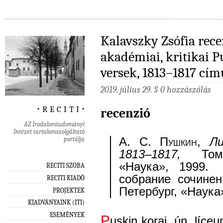
Kalavszky Zsófia rece
akadémiai, kritikai 
versek, 1813–1817 cím
2019. július 29. §
0 hozzászólás
‧ r e c i t i ‧
recenzió
AZ Irodalomtudományi
Intézet tartalomszolgáltató
portálja
А. С.
Пушкин
,
Ли
1813–1817,
Том 1
«Наука», 1999
RECITI SZOBA
собрание сочинен
RECITI KIADÓ
Петербург, «Наука»
PROJEKTEK
KIADVÁNYAINK (ITI)
ESEMÉNYEK
P
uskin korai, ún. líce