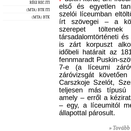
RÉGI REC.ITI
első és egyetlen tan
(MTA) BTK ITI
szelói líceumban eltöl
(MTA) BTK
írt szövegei – a kö
szerepet töltenek 
társadalomtörténeti é
is zárt korpuszt alk
időbeli határait az 18
fennmaradt Puskin-szöv
7-e (a líceumi záróv
záróvizsgát követően
Carszkoje Szelót, Sze
teljesen más típusú
amely – erről a kézir
– egy, a líceumitól me
állapottal párosult.
» Tovább 