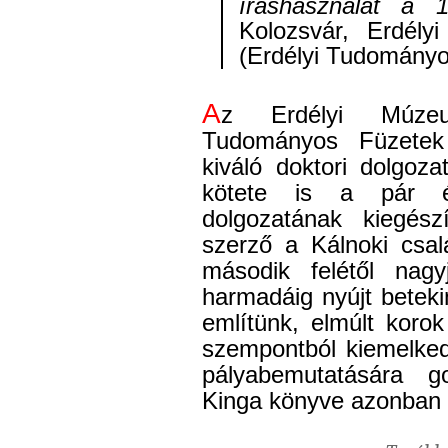
íráshasználat a 
Kolozsvár, Erdél
(Erdélyi Tudományo
A
z Erdélyi Múze
Tudományos Füzetek 
kiváló doktori dolgoz
kötete is a pár é
dolgozatának kiegész
szerző a Kálnoki csal
második felétől nag
harmadáig nyújt beteki
említünk, elmúlt korok 
szempontból kiemelked
pályabemutatására g
Kinga könyve azonban n