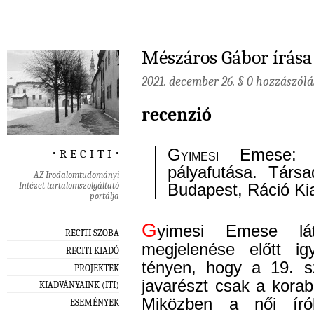
Mészáros Gábor írása
2021. december 26. §
0 hozzászólá
recenzió
‧ r e c i t i ‧
Gyimesi
Emese: Sz
pályafutása. Társa
AZ Irodalomtudományi
Intézet tartalomszolgáltató
Budapest, Ráció Kia
portálja
G
yimesi Emese lát
RECITI SZOBA
megjelenése előtt ig
RECITI KIADÓ
tényen, hogy a 19. s
PROJEKTEK
javarészt csak a korab
KIADVÁNYAINK (ITI)
Miközben a női író
ESEMÉNYEK