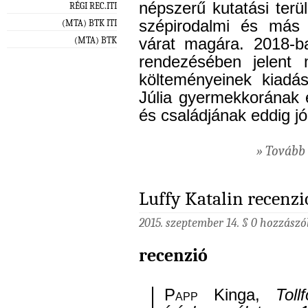
népszerű kutatási terü
RÉGI REC.ITI
szépirodalmi és más 
(MTA) BTK ITI
(MTA) BTK
várat magára. 2018-b
rendezésében jelent
költeményeinek kiadá
Júlia gyermekkorának 
és családjának eddig jór
» Tovább 
Luffy Katalin recenzi
2015. szeptember 14. §
0 hozzászó
recenzió
Papp
Kinga,
Toll