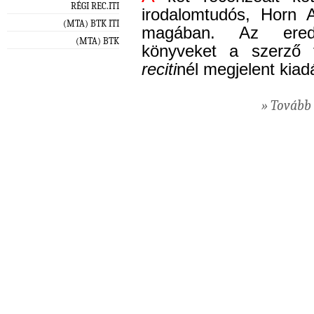
RÉGI REC.ITI
irodalomtudós, Horn 
(MTA) BTK ITI
magában. Az erede
(MTA) BTK
könyveket a szerző f
reciti
nél megjelent kia
» Tovább 