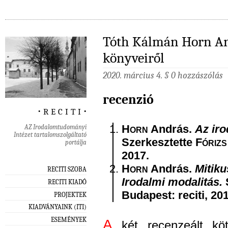
Tóth Kálmán Horn An
könyveiről
2020. március 4. §
0 hozzászólás
recenzió
‧ r e c i t i ‧
H
orn
András.
Az iro
AZ Irodalomtudományi
Intézet tartalomszolgáltató
Szerkesztette F
órizs
portálja
2017.
H
orn
András.
Mitik
RECITI SZOBA
Irodalmi modalitás.
RECITI KIADÓ
Budapest: reciti, 20
PROJEKTEK
KIADVÁNYAINK (ITI)
ESEMÉNYEK
A
két recenzeált kö