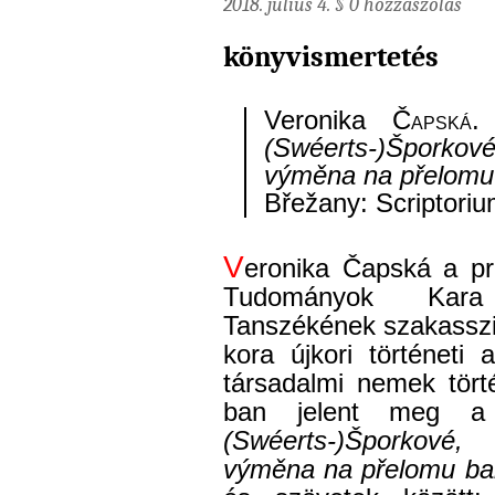
2018. július 4. §
0 hozzászólás
könyvismertetés
Veronika
Čapská.
(Swéerts-)Šporkové
výměna na přelomu 
Břežany: Scriptoriu
V
eronika Čapská a p
Tudományok Kara 
Tanszékének szakasszis
kora újkori történeti 
társadalmi nemek tör
ban jelent meg
(Swéerts-)Šporkové,
výměna na přelomu bar