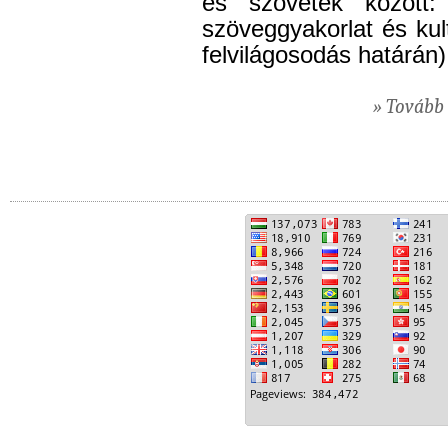
és szövetek között:
szöveggyakorlat és kul
felvilágosodás határán
» Tovább 