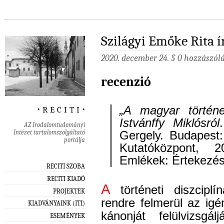
Szilágyi Emőke Rita í
2020. december 24. §
0 hozzászól
recenzió
‧ r e c i t i ‧
„A magyar történe
Istvánffy Miklósról
AZ Irodalomtudományi
Intézet tartalomszolgáltató
Gergely. Budapest
portálja
Kutatóközpont, 
Emlékek: Értekezés
RECITI SZOBA
RECITI KIADÓ
A
történeti diszciplí
PROJEKTEK
rendre felmerül az ig
KIADVÁNYAINK (ITI)
kánonját felülvizsgá
ESEMÉNYEK