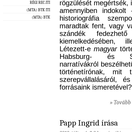
rögzülését megértsék, i
RÉGI REC.ITI
amennyiben indokolt
(MTA) BTK ITI
historiográfia szemp
(MTA) BTK
maradtak fent, vagy va
szándék fedezhető
kiemelkedésében, i
Létezett-e
magyar
tört
Habsburg- és Szapo
narratívákról beszélhet
történetírónak, mit 
szerepvállalásáról, é
forrásaink ismeretével?
» Tovább 
Papp Ingrid írása