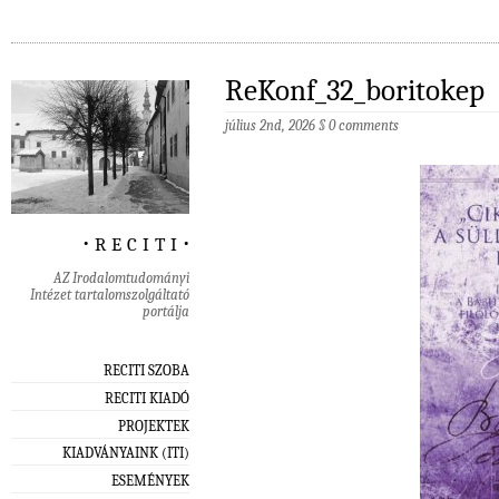
ReKonf_32_boritokep
július 2nd, 2026
§
0 comments
‧ r e c i t i ‧
AZ Irodalomtudományi
Intézet tartalomszolgáltató
portálja
RECITI SZOBA
RECITI KIADÓ
PROJEKTEK
KIADVÁNYAINK (ITI)
ESEMÉNYEK