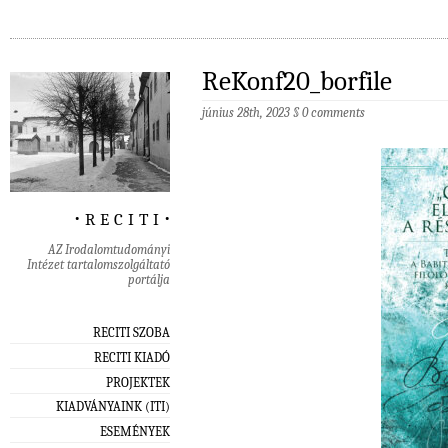
ReKonf20_borfile
június 28th, 2023
§
0 comments
‧ r e c i t i ‧
AZ Irodalomtudományi
Intézet tartalomszolgáltató
portálja
RECITI SZOBA
RECITI KIADÓ
PROJEKTEK
KIADVÁNYAINK (ITI)
ESEMÉNYEK