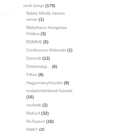
reciti könyv
(179)
Babits Mihály összes
versei
(1)
Bibliotheca Hungariae
Politica
(3)
BSMRÆ
(5)
Conference Materials
(1)
Doromb
(12)
Értelmiségi…
(6)
FiKon
(8)
Hagyományfrissítés
(8)
Irodalomtörténeti füzetek
(16)
recAntik
(2)
ReKonf
(32)
ReTextum
(16)
RMKT
(2)