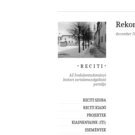
Rekon
december 7
‧ r e c i t i ‧
AZ Irodalomtudományi
Intézet tartalomszolgáltató
portálja
RECITI SZOBA
RECITI KIADÓ
PROJEKTEK
KIADVÁNYAINK (ITI)
ESEMÉNYEK