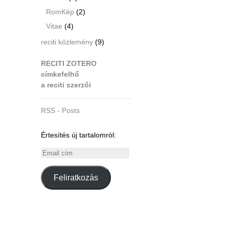
RomKép
(2)
Vitae
(4)
reciti közlemény
(9)
RECITI ZOTERO
címkefelhő
a reciti szerzői
RSS - Posts
Értesítés új tartalomról:
Email
cím
Feliratkozás