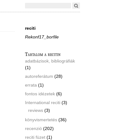
reciti
Rekonf17_borfile
Tartalom a recitin
adatbázisok, bibliográfiák
(1)
autoreferátum
(28)
errata
(1)
fontos idézetek
(6)
International reciti
(3)
reviews
(3)
könyvismertetés
(36)
recenzió
(202)
reciti füzet
(1)