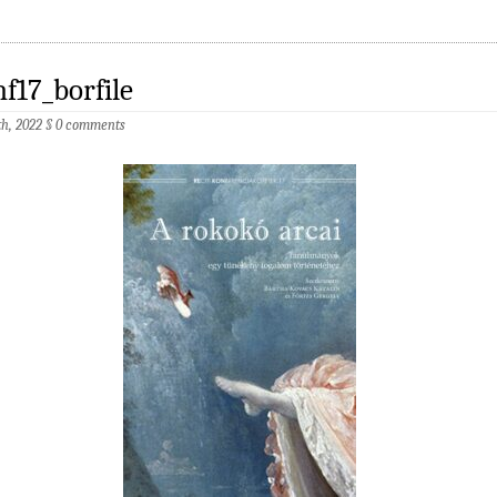
f17_borfile
th, 2022
§
0 comments