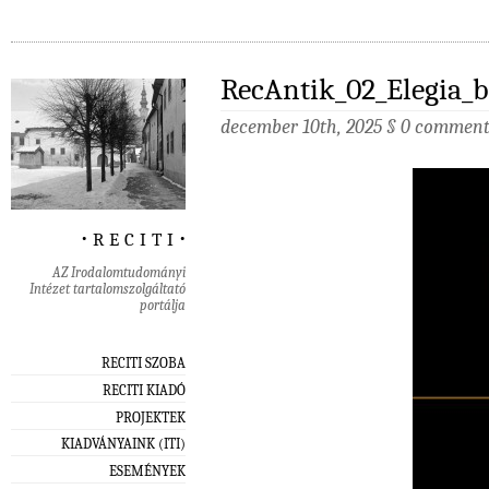
RecAntik_02_Elegia_b
december 10th, 2025
§
0 comment
‧ r e c i t i ‧
AZ Irodalomtudományi
Intézet tartalomszolgáltató
portálja
RECITI SZOBA
RECITI KIADÓ
PROJEKTEK
KIADVÁNYAINK (ITI)
ESEMÉNYEK