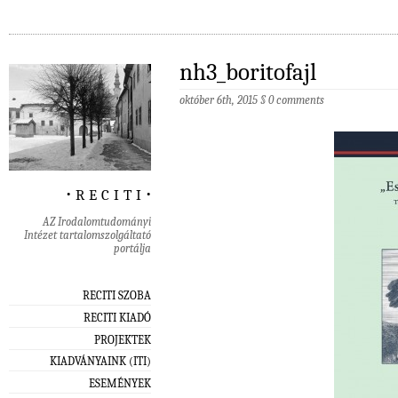
nh3_boritofajl
október 6th, 2015
§
0 comments
‧ r e c i t i ‧
AZ Irodalomtudományi
Intézet tartalomszolgáltató
portálja
RECITI SZOBA
RECITI KIADÓ
PROJEKTEK
KIADVÁNYAINK (ITI)
ESEMÉNYEK