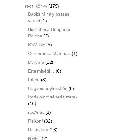
reciti könyv
(179)
Babits Mihály összes
versei
(1)
Bibliotheca Hungariae
Politica
(3)
BSMRÆ
(5)
Conference Materials
(1)
Doromb
(12)
Értelmiségi…
(6)
FiKon
(8)
Hagyományfrissítés
(8)
Irodalomtörténeti füzetek
(16)
recAntik
(2)
ReKonf
(32)
ReTextum
(16)
RMKT
(2)