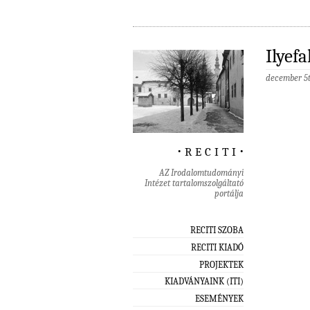
Ilyef
december 5
‧ r e c i t i ‧
AZ Irodalomtudományi
Intézet tartalomszolgáltató
portálja
RECITI SZOBA
RECITI KIADÓ
PROJEKTEK
KIADVÁNYAINK (ITI)
ESEMÉNYEK