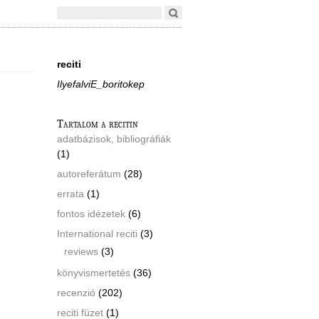
reciti
IlyefalviE_boritokep
Tartalom a recitin
adatbázisok, bibliográfiák
(1)
autoreferátum
(28)
errata
(1)
fontos idézetek
(6)
International reciti
(3)
reviews
(3)
könyvismertetés
(36)
recenzió
(202)
reciti füzet
(1)