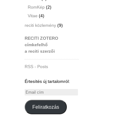
RomKép
(2)
Vitae
(4)
reciti közlemény
(9)
RECITI ZOTERO
címkefelhő
a reciti szerzői
RSS - Posts
Értesítés új tartalomról:
Email
cím
Feliratkozás