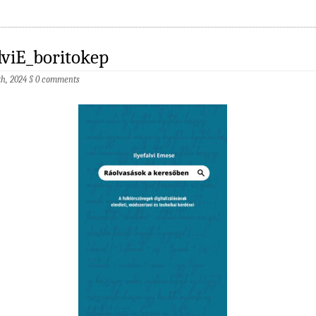
alviE_boritokep
th, 2024
§
0 comments