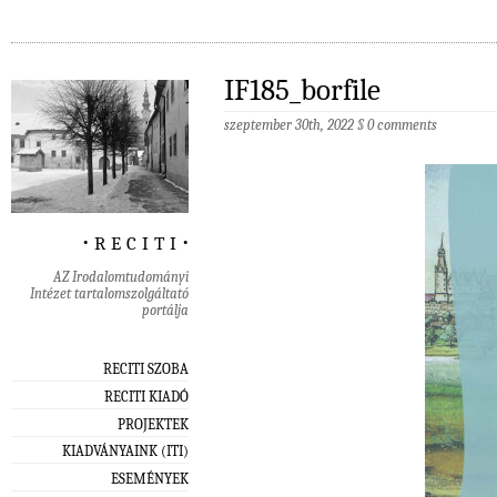
IF185_borfile
szeptember 30th, 2022
§
0 comments
‧ r e c i t i ‧
AZ Irodalomtudományi
Intézet tartalomszolgáltató
portálja
RECITI SZOBA
RECITI KIADÓ
PROJEKTEK
KIADVÁNYAINK (ITI)
ESEMÉNYEK