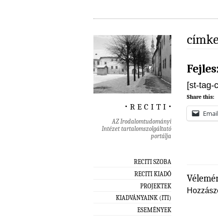
címke
Fejles
[st-tag-
Share this:
‧ r e c i t i ‧
Emai
AZ Irodalomtudományi
Intézet tartalomszolgáltató
portálja
RECITI SZOBA
RECITI KIADÓ
Vélemén
PROJEKTEK
Hozzász
KIADVÁNYAINK (ITI)
ESEMÉNYEK