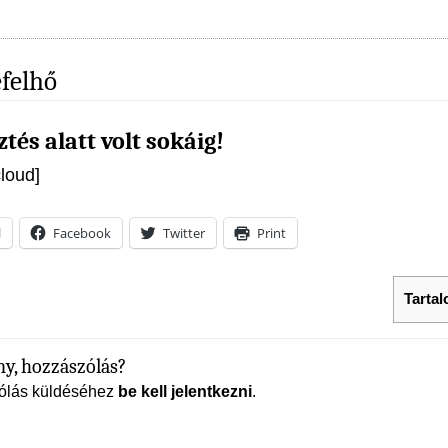
felhő
ztés alatt volt sokáig!
cloud]
l
Facebook
Twitter
Print
Tarta
y, hozzászólás?
ólás küldéséhez
be kell jelentkezni
.