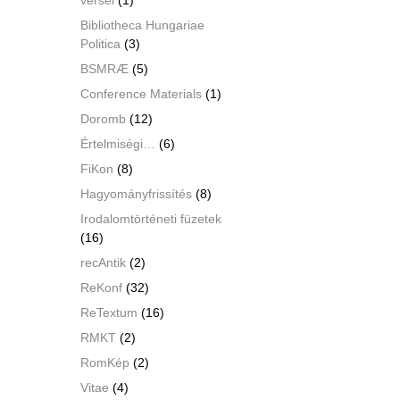
Bibliotheca Hungariae
Politica
(3)
BSMRÆ
(5)
Conference Materials
(1)
Doromb
(12)
Értelmiségi…
(6)
FiKon
(8)
Hagyományfrissítés
(8)
Irodalomtörténeti füzetek
(16)
recAntik
(2)
ReKonf
(32)
ReTextum
(16)
RMKT
(2)
RomKép
(2)
Vitae
(4)