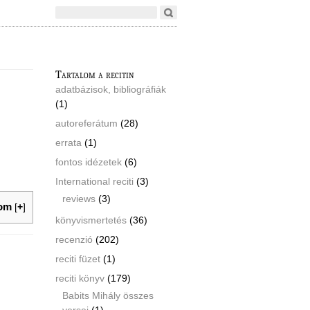
Tartalom a recitin
adatbázisok, bibliográfiák
(1)
autoreferátum
(28)
errata
(1)
fontos idézetek
(6)
International reciti
(3)
reviews
(3)
lom
[
+
]
könyvismertetés
(36)
recenzió
(202)
reciti füzet
(1)
reciti könyv
(179)
Babits Mihály összes
versei
(1)