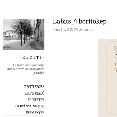
Babits_4 boritokep
július 6th, 2026
§
0 comments
‧ r e c i t i ‧
AZ Irodalomtudományi
Intézet tartalomszolgáltató
portálja
RECITI SZOBA
RECITI KIADÓ
PROJEKTEK
KIADVÁNYAINK (ITI)
ESEMÉNYEK