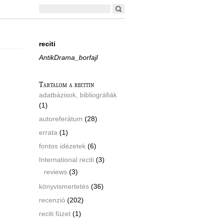
reciti
AntikDrama_borfajl
Tartalom a recitin
adatbázisok, bibliográfiák
(1)
autoreferátum
(28)
errata
(1)
fontos idézetek
(6)
International reciti
(3)
reviews
(3)
könyvismertetés
(36)
recenzió
(202)
reciti füzet
(1)