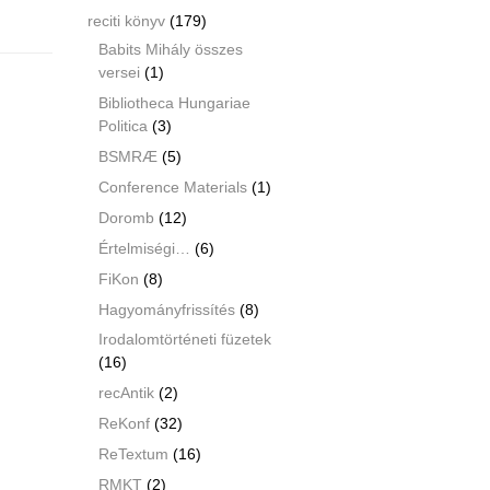
reciti könyv
(179)
Babits Mihály összes
versei
(1)
Bibliotheca Hungariae
Politica
(3)
BSMRÆ
(5)
Conference Materials
(1)
Doromb
(12)
Értelmiségi…
(6)
FiKon
(8)
Hagyományfrissítés
(8)
Irodalomtörténeti füzetek
(16)
recAntik
(2)
ReKonf
(32)
ReTextum
(16)
RMKT
(2)