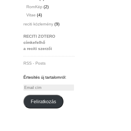
RomKép
(2)
Vitae
(4)
reciti közlemény
(9)
RECITI ZOTERO
címkefelhő
a reciti szerzői
RSS - Posts
Értesítés új tartalomról:
Email
cím
Feliratkozás