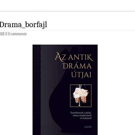
Drama_borfajl
2018
§
0 comments