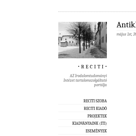
Antik
május 1st, 
‧ r e c i t i ‧
AZ Irodalomtudományi
Intézet tartalomszolgáltató
portálja
RECITI SZOBA
RECITI KIADÓ
PROJEKTEK
KIADVÁNYAINK (ITI)
ESEMÉNYEK