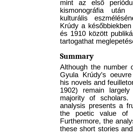
mint az első periód
kismonográfia után n
kulturális eszmélésén
Krúdy a későbbiekben 
és 1910 között publikál
tartogathat meglepetés
Summary
Although the number o
Gyula Krúdy’s oeuvre 
his novels and feuilleto
1902) remain largely 
majority of scholars. 
analysis presents a fr
the poetic value of
Furthermore, the analy
these short stories a