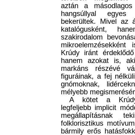
aztán a másodlagos
hangsúllyal egyes 
bekerültek. Mivel az 
katalógusként, ha
szakirodalom bevonásá
mikroelemzésekként 
Krúdy iránt érdeklődő
hanem azokat is, aki
markáns részévé v
figuráinak, a fej nélkü
gnómoknak, lidérce
mélyebb megismerésér
A kötet a Krúdy
legfeljebb implicit mó
megállapításnak te
folklorisztikus motívum
bármily erős hatásfokk