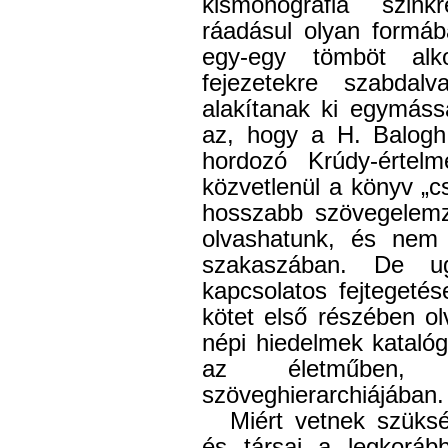
kismonográfia szinkr
ráadásul olyan formá
egy-egy tömböt alk
fejezetekre szabdal
alakítanak ki egymáss
az, hogy a H. Balogh
hordozó Krúdy-értelm
közvetlenül a könyv „c
hosszabb szövegelemz
olvashatunk, és nem 
szakaszában. De 
kapcsolatos fejtegetés
kötet első részében ol
népi hiedelmek kataló
az életműben,
szöveghierarchiájában.
Miért vetnek szüks
és társai a legkoráb