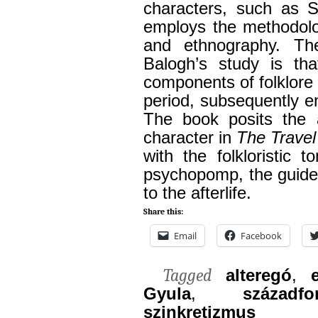
characters, such as S
employs the methodolog
and ethnography. Th
Balogh’s study is tha
components of folklore a
period, subsequently 
The book posits the a
character in
The Trave
with the folkloristic
psychopomp, the guide 
to the afterlife.
Share this:
Email
Facebook
Tagged
alteregó
,
Gyula
,
századfo
szinkretizmus