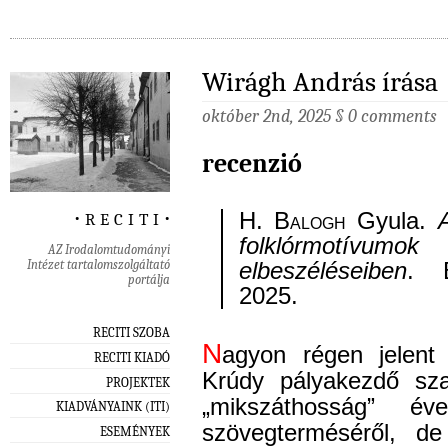
Wirágh András írása
október 2nd, 2025
§
0 comments
recenzió
‧ r e c i t i ‧
H. Balogh
Gyula.
folklórmotívumo
AZ Irodalomtudományi
Intézet tartalomszolgáltató
elbeszéléseiben
. B
portálja
2025.
RECITI SZOBA
N
agyon régen jelent
RECITI KIADÓ
Krúdy pályakezdő sz
PROJEKTEK
„mikszáthosság” év
KIADVÁNYAINK (ITI)
szövegterméséről, d
ESEMÉNYEK