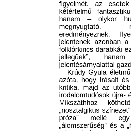
figyelmét, az esete
kétértelmű fantasztik
hanem – olykor hum
megnyugtató, rac
eredményeznek. Ily
jelentenek azonban a
folklórkincs darabkái 
jellegűek”, hanem 
jelentésárnyalattal ga
Krúdy Gyula életmű
azóta, hogy írásait és
kritika, majd az utób
irodalomtudósok újra- 
Mikszáthhoz köthet
„nosztalgikus színezet”
próza” mellé eg
„álomszerűség” és a „h