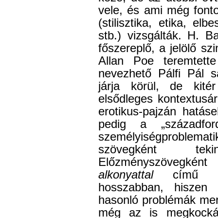
vele, és ami még font
(stilisztika, etika, el
stb.) vizsgálták. H. B
főszereplő, a jelölő s
Allan Poe teremtett
nevezhető Pálfi Pál sá
járja körül, de kit
elsődleges kontextusár
erotikus-pajzán hatás
pedig a „századfor
személyiségproblemat
szövegként tek
Előzményszövegkén
alkonyattal
című 190
hosszabban, hiszen
hasonló problémák mer
még az is megkockáz