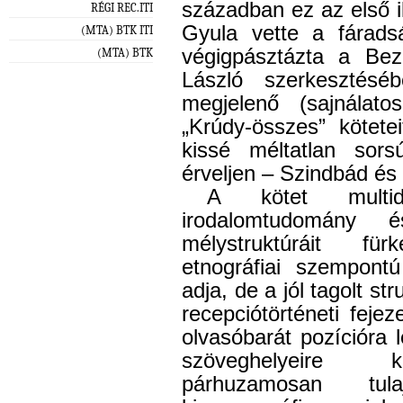
században ez az első i
RÉGI REC.ITI
Gyula vette a fárads
(MTA) BTK ITI
végigpásztázta a Be
(MTA) BTK
László szerkesztés
megjelenő (sajnálat
„Krúdy-összes” kötet
kissé méltatlan sors
érveljen – Szindbád és
A kötet multidis
irodalomtudomány é
mélystruktúráit für
etnográfiai szempontú
adja, de a jól tagolt str
recepciótörténeti feje
olvasóbarát pozícióra l
szöveghelyeire ko
párhuzamosan tu