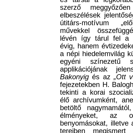
szerző meggyőzőe
elbeszélések jelentős
útitárs-motívum „e
művekkel összefüggé
lévén így tárul fel a
évig, hanem évtizedek
a népi hiedelemvilág 
egyéni színezetű sz
applikációjának jel
Bakonyig
és az
„Ott v
fejezetekben H. Balog
tekinti a korai szocial
élő archívumként, ane
betöltő nagymamától
élményeket, az olv
benyomásokat, illetve 
tereiben megismert f