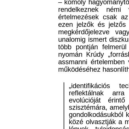
– komoly hagyománytör
rendelkeznek némi 
értelmezések csak az 
ezen jelzők és jelzős
megkérdőjelezve vagy 
unalomig ismert diszku
több pontján felmerü
nyomán Krúdy „forrásk
assmanni értelemben 
működéséhez hasonlítha
„identifikációs t
reflektálnak arr
evolúcióját érint
szisztémára, amel
gondolkodásukból ki
közé olvasztják a m