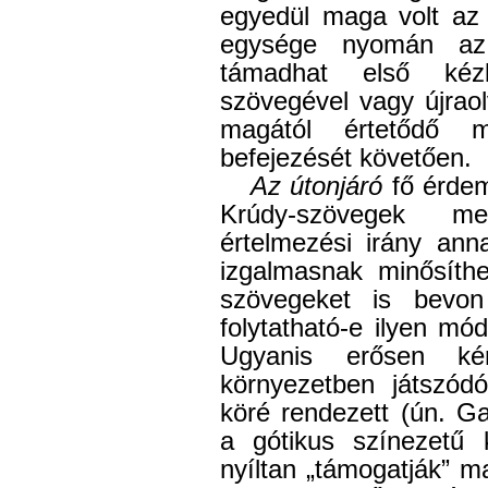
egyedül maga volt az ú
egysége nyomán az 
támadhat első kéz
szövegével vagy újrao
magától értetődő m
befejezését követően.
Az útonjáró
fő érdem
Krúdy-szövegek meg
értelmezési irány ann
izgalmasnak minősíth
szövegeket is bevon
folytatható-e ilyen mó
Ugyanis erősen ké
környezetben játszódó,
köré rendezett (ún. Gaá
a gótikus színezetű k
nyíltan „támogatják” ma