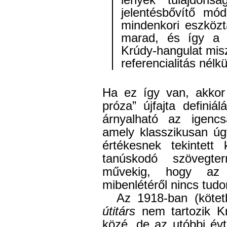
lények tulajdonsá
jelentésbővítő mó
mindenkori eszköz
marad, és így a 
Krúdy-hangulat misz
referencialitás nélkü
Ha ez így van, akkor
próza” újfajta defini
árnyalható az igencsa
amely klasszikusan úg
értékesnek tekintett 
tanúskodó szövegte
művekig, hogy az 
mibenlétéről nincs tud
Az 1918-ban (köte
útitárs
nem tartozik K
közé, de az utóbbi év