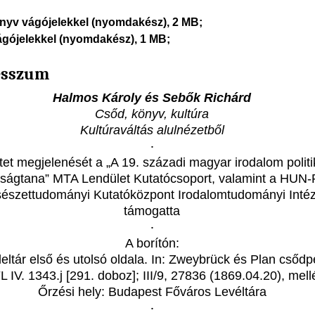
önyv vágójelekkel (nyomdakész), 2 MB;
ágójelekkel (nyomdakész), 1 MB;
esszum
Halmos Károly és Sebők Richárd
Csőd, könyv, kultúra
Kultúraváltás alulnézetből
‧
tet megjelenését a „A 19. századi magyar irodalom politi
ságtana” MTA Lendület Kutatócsoport, valamint a HUN
sészettudományi Kutatóközpont Irodalomtudományi Inté
támogatta
‧
A borítón:
eltár első és utolsó oldala. In: Zweybrück és Plan csődp
 IV. 1343.j [291. doboz]; III/9, 27836 (1869.04.20), mellé
Őrzési hely: Budapest Főváros Levéltára
‧