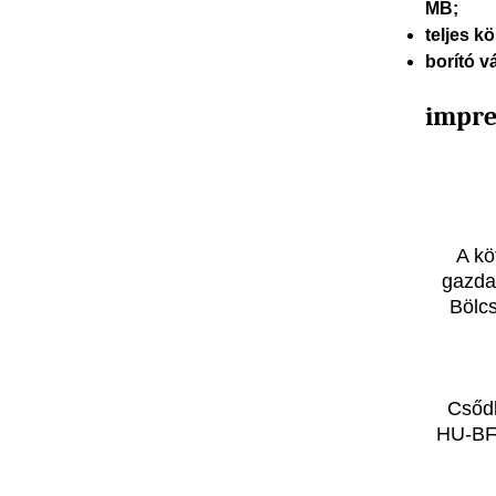
MB;
teljes k
borító v
impr
A kö
gazda
Bölc
Csődl
HU-BFL