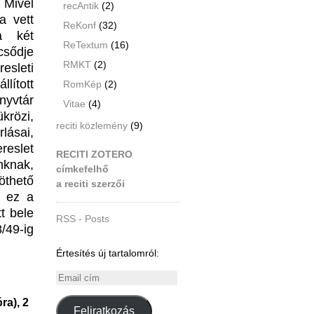
 Mivel
recAntik
(2)
a vett
ReKonf
(32)
a két
ReTextum
(16)
csődje
RMKT
(2)
resleti
lított
RomKép
(2)
nyvtár
Vitae
(4)
krözi,
reciti közlemény
(9)
lásai,
reslet
RECITI ZOTERO
nknak,
címkefelhő
öthető
a reciti szerzői
n ez a
t bele
RSS - Posts
/49-ig
Értesítés új tartalomról:
Email
cím
ra), 2
Feliratkozás