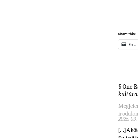
Share this:
Emai
§ One R
kultúra
Megjele
irodalom
2025. 03.
[…] A köt