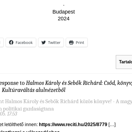
‧
Budapest
2024
l
Facebook
Twitter
Print
Tarta
esponse to
Halmos Károly és Sebők Richárd: Csőd, könyv
. Kultúraváltás alulnézetből
nt Halmos Károly és Sebők Richárd közös könyve! - A mag
 politikai gazdaságtana
 05. 17:53
et letölthető innen:
https://www.reciti.hu/2025/8779
[…]