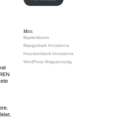
Meta
Bejelentkezés
Bejegyzések hírcsatorna
Hozzászólások hírcsatorna
WordPress Magyarország
kai
-REN
zete
ere.
klet.