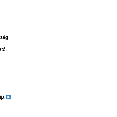
szág
ató.
lja