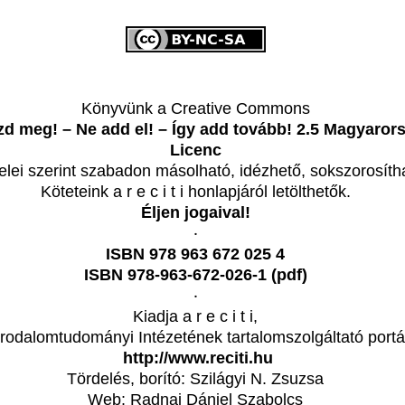
Könyvünk a Creative Commons
d meg! – Ne add el! – Így add tovább! 2.5 Magyaror
Licenc
telei szerint szabadon másolható, idézhető, sokszorosíth
Köteteink a r e c i t i honlapjáról letölthetők.
Éljen jogaival!
‧
ISBN 978 963 672 025 4
ISBN 978-963-672-026-1 (pdf)
‧
Kiadja a r e c i t i,
Irodalomtudományi Intézetének
tartalomszolgáltató portá
http://www.reciti.hu
Tördelés, borító: Szilágyi N. Zsuzsa
Web: Radnai Dániel Szabolcs