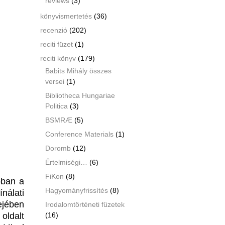
reviews
(3)
könyvismertetés
(36)
recenzió
(202)
reciti füzet
(1)
reciti könyv
(179)
Babits Mihály összes
versei
(1)
Bibliotheca Hungariae
Politica
(3)
BSMRÆ
(5)
Conference Materials
(1)
Doromb
(12)
Értelmiségi…
(6)
FiKon
(8)
bban a
Hagyományfrissítés
(8)
ínálati
ejében
Irodalomtörténeti füzetek
oldalt
(16)