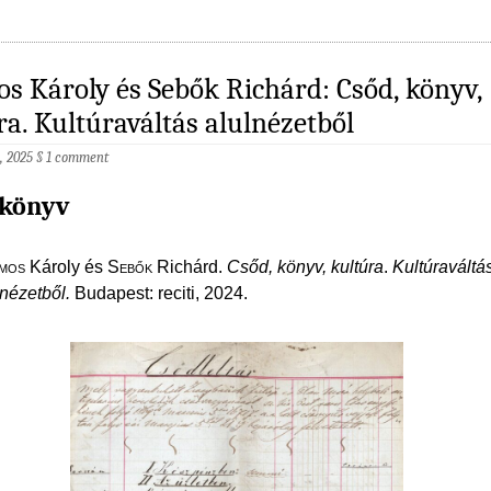
s Károly és Sebők Richárd: Csőd, könyv,
ra. Kultúraváltás alulnézetből
, 2025
§
1 comment
 könyv
mos
Károly és S
ebők
Richárd.
Csőd, könyv, kultúra
.
Kultúraváltá
lnézetből
.
Budapest: reciti, 2024.