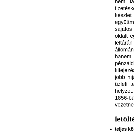
nem lá
fizetés
készle
együtt
sajátos 
oldalt 
leltár
állomán
hanem 
pénzáld
kifejez
jobb hí
üzleti 
helyzet
1856-ba
vezetne
letölt
teljes k