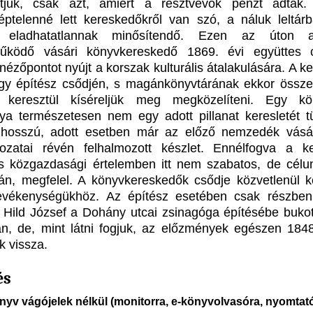
tjuk, csak azt, amiért a résztvevők pénzt adtak.
képtelenné lett kereskedőkről van szó, a náluk leltárb
t eladhatatlannak minősítendő. Ezen az úton 
működő vásári könyvkereskedő 1869. évi együttes 
nézőpontot nyújt a korszak kulturális átalakulására. A ke
egy építész csődjén, s magánkönyvtárának ekkor összeál
án keresztül kíséreljük meg megközelíteni. Egy kö
ya természetesen nem egy adott pillanat keresletét tü
hosszú, adott esetben már az előző nemzedék vásár
ozatai révén felhalmozott készlet. Ennélfogva a ke
és közgazdasági értelemben itt nem szabatos, de célu
ján, megfelel. A könyvkereskedők csődje közvetlenül k
tevékenységükhöz. Az építész esetében csak részbe
. Hild József a Dohány utcai zsinagóga építésébe bukot
n, de, mint látni fogjuk, az előzmények egészen 1848
k vissza.
és
önyv vágójelek nélkül (monitorra, e-könyvolvasóra, nyomtató