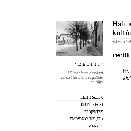
Halmo
kultú
március 3rd
reciti
‧ r e c i t i ‧
Hal
AZ Irodalomtudományi
Intézet tartalomszolgáltató
alu
portálja
RECITI SZOBA
RECITI KIADÓ
PROJEKTEK
KIADVÁNYAINK (ITI)
ESEMÉNYEK