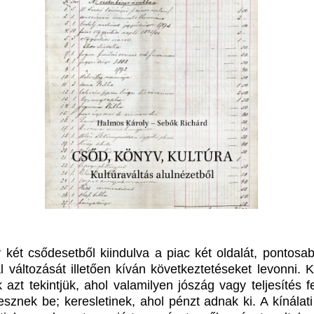
 két csődesetből kiindulva a piac két oldalát, pontosa
l változását illetően kíván következtetéseket levonni. K
 azt tekintjük, ahol valamilyen jószág vagy teljesítés f
sznek be; keresletinek, ahol pénzt adnak ki. A kínálati 