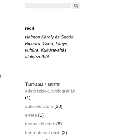
reciti
Halmos Károly és Sebők
Richárd: Csőd, könyv,
kultúra. Kultúraváltás
alulnézetből
s
Tartalom a recitin
adatbázisok, bibliográfiák
(1)
autoreferátum
(28)
errata
(1)
fontos idézetek
(6)
International reciti
(3)