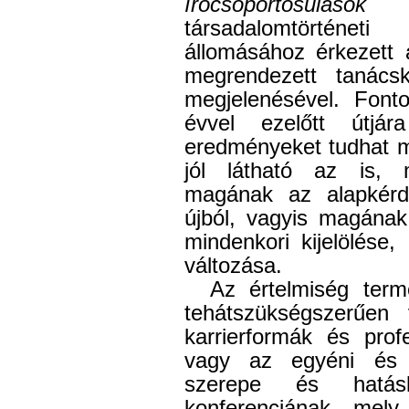
írócsoportosulások
cí
társadalomtörténeti
állomásához érkezett 
megrendezett tanácsko
megjelenésével. Font
évvel ezelőtt útjára
eredményeket tudhat 
jól látható az is, 
magának az alapkérd
újból, vagyis magának
mindenkori kijelölése,
változása.
Az értelmiség term
tehátszükségszerűen
karrierformák és prof
vagy az egyéni és c
szerepe és hatá
konferenciának, mely