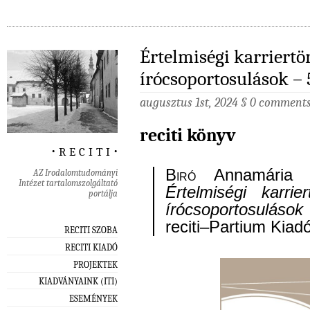
Értelmiségi karriertö
írócsoportosulások – 
augusztus 1st, 2024
§
0 comment
reciti könyv
‧ r e c i t i ‧
Biró
Annamária
AZ Irodalomtudományi
Intézet tartalomszolgáltató
Értelmiségi karrier
portálja
írócsoportosulások
reciti–Partium Kiad
RECITI SZOBA
RECITI KIADÓ
PROJEKTEK
KIADVÁNYAINK (ITI)
ESEMÉNYEK