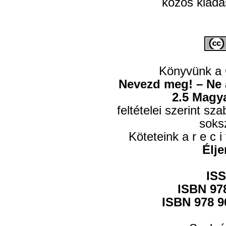
közös kiadá
Könyvünk a
Nevezd meg! – Ne a
2.5 Magy
feltételei szerint s
soks
Köteteink a r e c i 
Élje
ISS
ISBN 978
ISBN 978 96