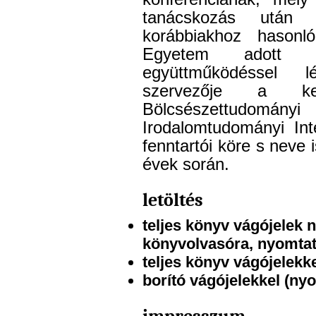
tanácskozás után 
korábbiakhoz hasonl
Egyetem adott o
együttműködéssel l
szervezője a ke
Bölcsészettudo
Irodalomtudományi In
fenntartói köre s neve 
évek során.
letöltés
teljes könyv vágójelek n
könyvolvasóra, nyomtat
teljes könyv vágójelekk
borító vágójelekkel (ny