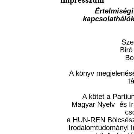
impresszum
Értelmiségi
kapcsolathálók
Sze
Biró
Bo
A könyv megjelenésé
t
A kötet a Parti
Magyar Nyelv- és I
cs
a HUN-REN Bölcsész
Irodalomtudományi I