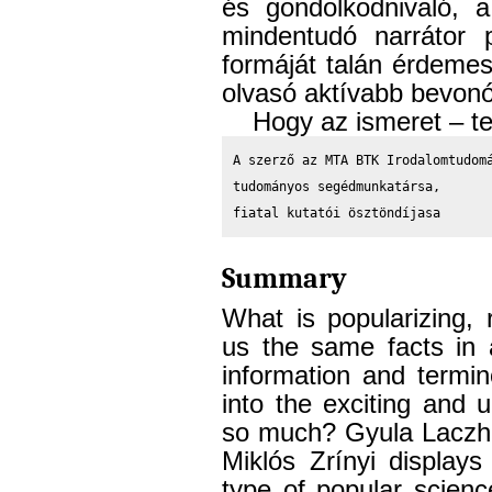
és gondolkodnivaló, 
mindentudó narrátor p
formáját talán érdemes 
olvasó aktívabb bevonó
Hogy az ismeret – te
A szerző az MTA BTK Irodalomtudomá
tudományos segédmunkatársa,

fiatal kutatói ösztöndíjasa
Summary
What is popularizing,
us the same facts in 
information and termi
into the exciting and u
so much? Gyula Laczhá
Miklós Zrínyi displays
type of popular science