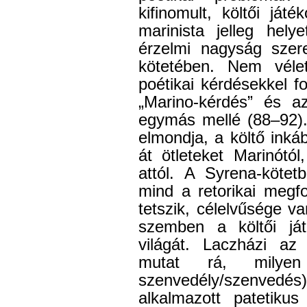
kifinomult, költői já
marinista jelleg hely
érzelmi nagyság szere
kötetében. Nem véle
poétikai kérdésekkel f
„Marino-kérdés” és az
egymás mellé (88–92).
elmondja, a költő ink
át ötleteket Marinótó
attól. A Syrena-köte
mind a retorikai megf
tetszik, célelvűsége va
szemben a költői já
világát. Laczházi az 
mutat rá, milyen
szenvedély/szenved
alkalmazott patetikus