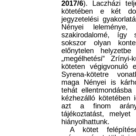
2017/6
). Laczházi tel
kötetében e két dol
jegyzetelési gyakorlat
Nényei leleménye
szakirodalomé, így s
sokszor olyan konte
előnytelen helyzetb
„megélhetési” Zrínyi
köteten végigvonuló er
Syrena-kötetre vona
maga Nényei is kárh
tehát ellentmondásba 
kézhezálló kötetében 
azt a finom arány
tájékoztatást, melyet
hiányolhattunk.
A kötet felépít