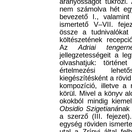
arányosságot tükrözi
nem számolva hét egys
bevezető I., valamint
ismertető V–VII. feje
össze a tudnivalókat
költészetének recepció
Az
Adriai tenger
jellegzetességeit a le
olvashatjuk: történe
értelmezési lehet
kiegészítésként a rövid 
kompozíció, illetve a 
körül. Mivel a könyv a
okokból mindig kiemel
Obsidio Szigetianá
nak 
a szerző (III. fejezet
egység röviden ismerte
utal a Zrínyi által fe