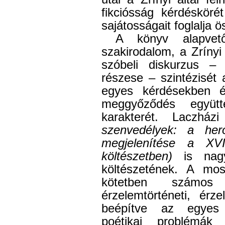
fikciósság kérdésköré
sajátosságait foglalja ö
A könyv alapvet
szakirodalom, a Zrínyi 
szóbeli diskurzus –
részese – szintézisét
egyes kérdésekben ér
meggyőződés együt
karakterét. Laczhá
szenvedélyek: a he
megjelenítése a XV
költészetben)
is nagy 
költészetének. A most
kötetben számos
érzelemtörténeti, érze
beépítve az egyes ir
poétikai problémák