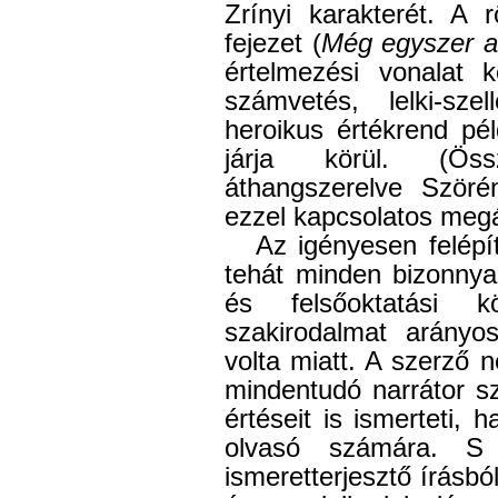
Zrínyi karakterét. A 
fejezet (
Még egyszer a 
értelmezési vonalat 
számvetés, lelki-sze
heroikus értékrend pél
járja körül. (Ös
áthangszerelve Ször
ezzel kapcsolatos megál
Az igényesen felépí
tehát minden bizonnyal
és felsőoktatási k
szakirodalmat arányos
volta miatt. A szerző
mindentudó narrátor s
értéseit is ismerteti, 
olvasó számára. S
ismeretterjesztő írásból