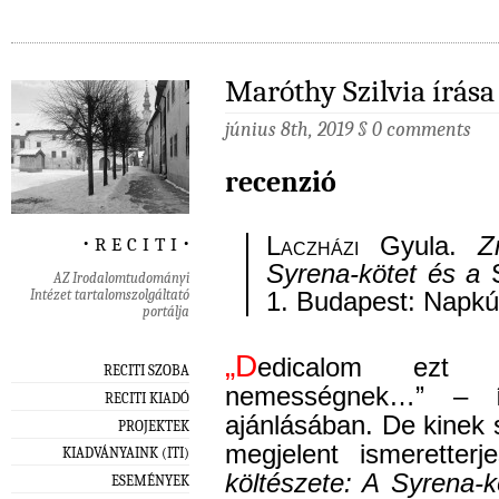
Maróthy Szilvia írása
június 8th, 2019
§
0 comments
recenzió
‧ r e c i t i ‧
L
aczházi
Gyula.
Z
Syrena-kötet és a
AZ Irodalomtudományi
Intézet tartalomszolgáltató
1. Budapest: Napkú
portálja
„D
edicalom ezt 
RECITI SZOBA
nemességnek…” – íg
RECITI KIADÓ
ajánlásában. De kinek
PROJEKTEK
megjelent ismeretter
KIADVÁNYAINK (ITI)
költészete: A Syrena-
ESEMÉNYEK