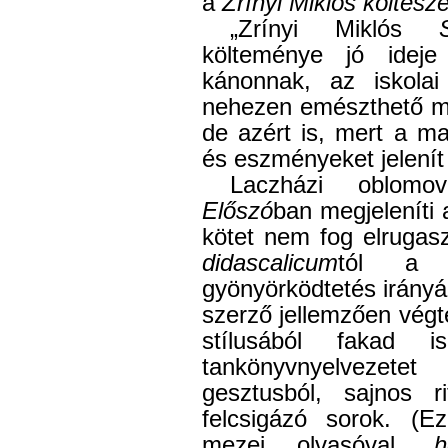
a
Zrínyi Miklós költész
„Zrínyi Miklós
költeménye jó idej
kánonnak, az iskolai
nehezen emészthető mű
de azért is, mert a ma
és eszményeket jelenít
Laczházi oblomo
Előszó
ban megjeleníti 
kötet nem fog elruga
didascalicum
tól a s
gyönyörködtetés irányá
szerző jellemzően végt
stílusából fakad i
tankönyvnyelvezete
gesztusból, sajnos ri
felcsigázó sorok. (E
mezei olvasóval,
h