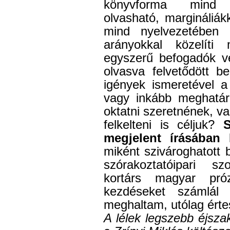
könyvforma mind t
olvasható, margináliákk
mind nyelvezetében 
arányokkal közelíti
egyszerű befogadók vé
olvasva felvetődött 
igények ismeretével a
vagy inkább meghatár
oktatni szeretnének, va
felkelteni is céljuk?
S
megjelent írásában
b
miként szivároghatott
szórakoztatóipari sz
kortárs magyar pró
kezdéseket számlál 
meghaltam, utólag érte
A lélek legszebb éjsza