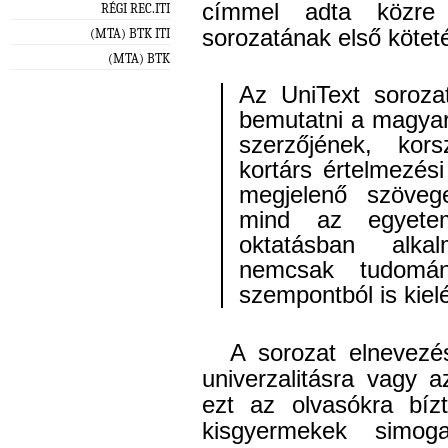
címmel adta közre
RÉGI REC.ITI
sorozatának első kötet
(MTA) BTK ITI
(MTA) BTK
Az UniText sorozat 
bemutatni a magyar
szerzőjének, kor
kortárs értelmezési
megjelenő szövege
mind az egyetem
oktatásban alka
nemcsak tudomány
szempontból is kiel
A sorozat elnevezés
univerzalitásra vagy a
ezt az olvasókra bíz
kisgyermekek simog