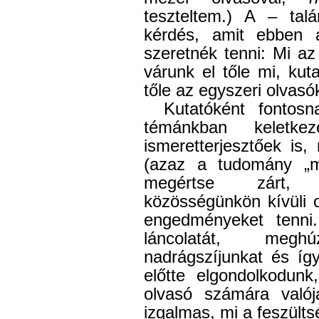
teszteltem.) A – tal
kérdés, amit ebben a
szeretnék tenni: Mi az
várunk el tőle mi, kut
tőle az egyszeri olvasó
Kutatóként fontosn
témánkban keletk
ismeretterjesztőek is
(azaz a tudomány „m
megértse zárt, k
közösségünkön kívüli 
engedményeket tenni.
láncolatát, megh
nadrágszíjunkat és íg
előtte elgondolkodun
olvasó számára valój
izgalmas, mi a feszülts