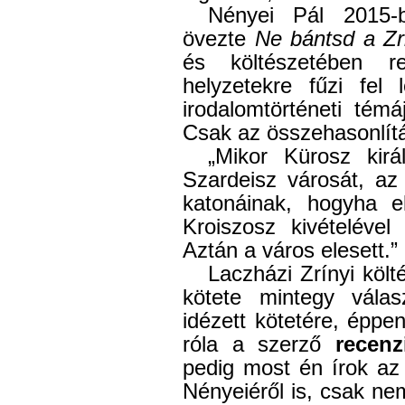
Nényei Pál 2015-b
övezte
Ne bántsd a Zri
és költészetében re
helyzetekre fűzi fel 
irodalomtörténeti témá
Csak az összehasonlítá
„Mikor Kürosz kirá
Szardeisz városát, az
katonáinak, hogyha el
Kroiszosz kivételével
Aztán a város elesett.” 
Laczházi Zrínyi költé
kötete mintegy válas
idézett kötetére, éppe
róla a szerző
recenz
pedig most én írok az 
Nényeiéről is, csak nem