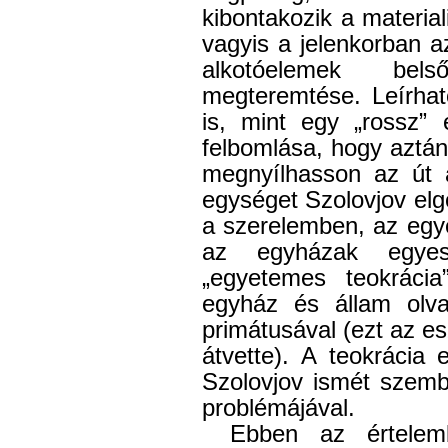
kibontakozik a materia
vagyis a jelenkorban 
alkotóelemek bel
megteremtése. Leírhat
is, mint egy „rossz”
felbomlása, hogy aztán
megnyílhasson az út 
egységet Szolovjov el
a szerelemben, az egy
az egyházak egyesí
„egyetemes teokrácia
egyház és állam olv
primátusával (ezt az es
átvette). A teokrácia
Szolovjov ismét szemb
problémájával.
Ebben az értel