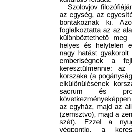
Szolovjov filozófiáj
az egység, az egyesíté
bontakoznak ki. Azo
foglalkoztatta az az a
különböztethető meg
helyes és helytelen e
nagy hatást gyakorolt
emberiségnek a fej
keresztülmennie: az
korszaka (a pogányság
elkülönülésének kors
sacrum és profa
következményeképpen e
az egyház, majd az ál
(zemsztvo), majd a zem
szét). Ezzel a nyuga
végpontig, a keres