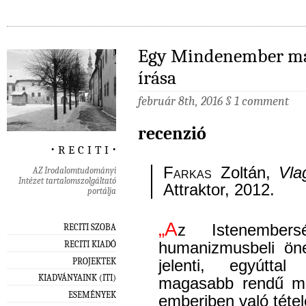
Egy Mindenember mag
írása
február 8th, 2016
§
1 comment
recenzió
‧ r e c i t i ‧
Farkas
Zoltán,
Vla
AZ Irodalomtudományi
Intézet tartalomszolgáltató
Attraktor, 2012.
portálja
„A
z Istenembe
RECITI SZOBA
RECITI KIADÓ
humanizmusbeli ön
PROJEKTEK
jelenti, egyútta
KIADVÁNYAINK (ITI)
magasabb rendű mé
ESEMÉNYEK
emberiben való tétel