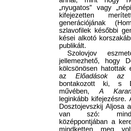
annál, mint hogy n
„nyugatos” vagy „népi
kifejezetten merí
generációjának (Ho
szlavofilek későbbi ge
kései alkotó korszaká
publikált.
Szolovjov eszme
jellemezhető, hogy Do
kölcsönösen hatottak
az
Előadások az I
bontakozott ki, s D
művében,
A Karam
leginkább kifejezésre. 
Dosztojevszkij Aljosa 
van szó: mindket
középpontjában a kere
mindketten meg vol