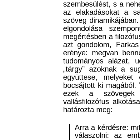
szembesülést, s a nehé
az elakadásokat a s
szöveg dinamikájában. 
elgondolása szempont
megértésben a filozóf
azt gondolom, Farkas
erénye: megvan benne 
tudományos alázat, u
„tárgy” azoknak a su
együttese, melyeket 
bocsájtott ki magából.
ezek a szövegek 
vallásfilozófus alkotása
határozta meg:
Arra a kérdésre: mit
válaszolni: az embe