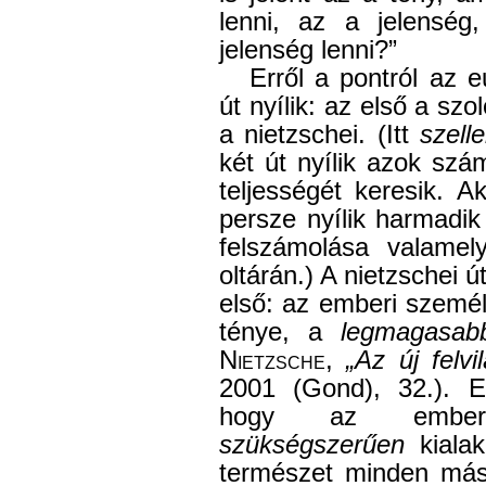
lenni, az a jelensé
jelenség lenni?”
Erről a pontról az e
út nyílik: az első a szo
a nietzschei. (Itt
szell
két út nyílik azok szám
teljességét keresik. A
persze nyílik harmadik
felszámolása valamely
oltárán.) A nietzschei ú
első: az emberi személ
ténye, a
legmagasab
Nietzsche
,
„Az új felv
2001 (Gond), 32.). Ez
hogy az emberi
szükségszerűen
kialak
természet minden más