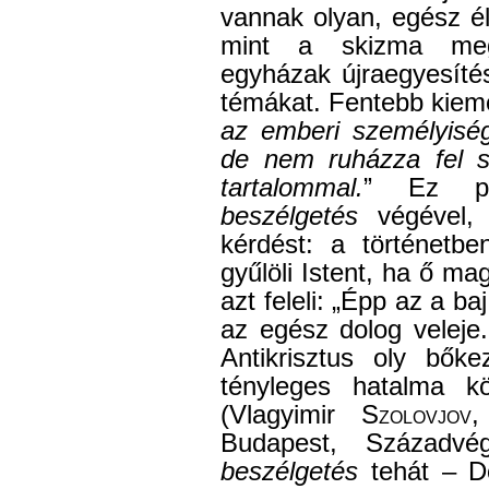
vannak olyan, egész é
mint a skizma megs
egyházak újraegyesítés
témákat. Fentebb kieme
az emberi személyiségn
de nem ruházza fel se
tartalommal.
” Ez pá
beszélgetés
végével, 
kérdést: a történetbe
gyűlöli Istent, ha ő m
azt feleli: „Épp az a ba
az egész dolog veleje
Antikrisztus oly bőke
tényleges hatalma kö
(Vlagyimir
Szolovjov
Budapest, Századv
beszélgetés
tehát – Do