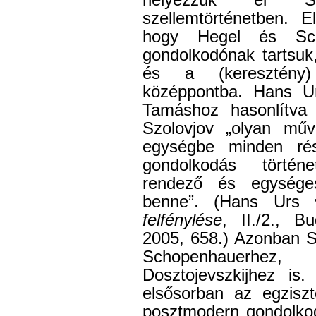
helyezzük el Sz
szellemtörténetben. E
hogy Hegel és Sche
gondolkodónak tartsuk
és a (keresztény) 
középpontba. Hans Ur
Tamáshoz hasonlítva 
Szolovjov „olyan műv
egységbe minden rés
gondolkodás történ
rendező és egységes
benne”. (Hans Urs
felfénylése
, II./2., B
2005, 658.) Azonban S
Schopenhauerhe
Dosztojevszkijhez is.
elsősorban az egzisz
posztmodern gondolko