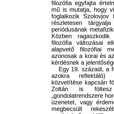
filozófia egyfajta ért
mű is mutatja, hogy v
foglalkozik Szolovjov 
részletesen tárgyalj
periódusának metafizika
Közben ragaszkodik
filozófia változásai 
alapvető filozófiai 
azonosak a korai és a
kérdésnek a jelentőség
Egy 19. századi, a fi
azokra reflektáló)
közvetítése kapcsán f
Zoltán is föltes
„gondolatrendszere hor
üzenetet, vagy érdeme
megbecsült rekeszé