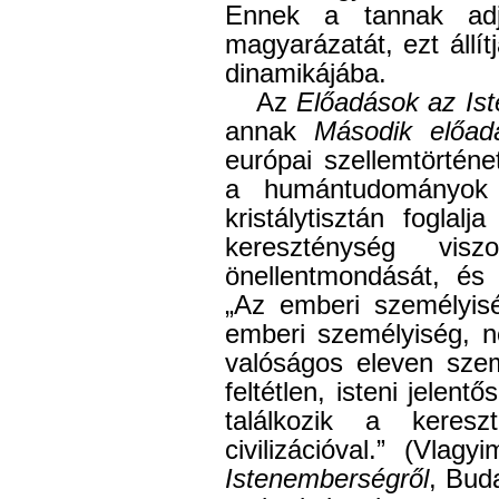
Ennek a tannak adja
magyarázatát, ezt állí
dinamikájába.
Az
Előadások az Is
annak
Második előad
európai szellemtörténe
a humántudományok 
kristálytisztán fogla
kereszténység vis
önellentmondását, és 
„Az emberi személyis
emberi személyiség, 
valóságos eleven sze
feltétlen, isteni jelen
találkozik a keres
civilizációval.” (Vlagy
Istenemberségről
, Buda