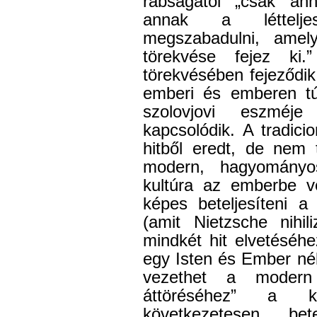
rabságától „csak ann
annak a léttelje
megszabadulni, ame
törekvése fejez k
törekvésében fejeződik k
emberi és emberen túl
szolovjovi eszméje
kapcsolódik. A tradicio
hitből eredt, de nem t
modern, hagyományos
kultúra az emberbe ve
képes beteljesíteni a
(amit Nietzsche nihil
mindkét hit elvetéséh
egy Isten és Ember nélkü
vezethet a modern
áttöréséhez” a kö
következetesen bete