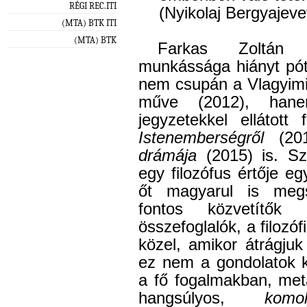
RÉGI REC.ITI
(Nyikolaj Bergyajeve
(MTA) BTK ITI
(MTA) BTK
Farkas Zoltán S
munkássága hiányt pót
nem csupán a Vlagyimir
műve (2012), hane
jegyzetekkel ellátott
Istenemberségről
(20
drámája
(2015) is. Sz
egy filozófus értője egy
őt magyarul is megs
fontos közvetítők 
összefoglalók, a filozó
közel, amikor átrágju
ez nem a gondolatok k
a fő fogalmakban, met
hangsúlyos,
komo