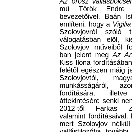
Az orosz vallásbölcsel
mű Török Endre v
bevezetőivel, Baán Is
említeni, hogy a
Vigilia
Szolovjovról szóló
válogatásban elöl, k
Szolovjov műveiből fo
ban jelent meg
Az Ant
Kiss Ilona fordításába
felétől egészen máig j
Szolovjovtól, mag
munkásságáról, az
fordítására, illetv
áttekintésére senki ne
2012-től Farkas Zo
valamint fordításaival.
mert Szolovjov nélkü
vallásfilozófia tovább