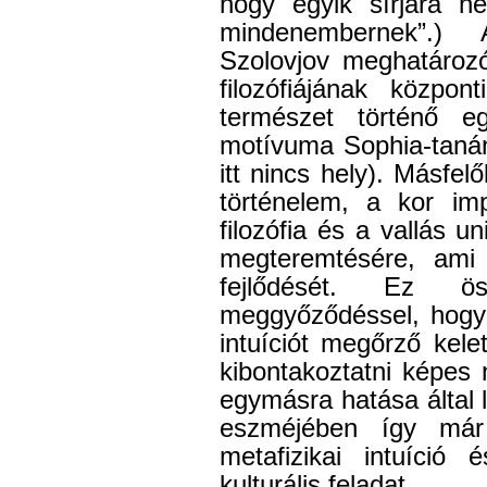
hogy egyik sírjára he
mindenembernek”.) 
Szolovjov meghatározó 
filozófiájának közpo
természet történő e
motívuma Sophia-tanán
itt nincs hely). Másfel
történelem, a kor im
filozófia és a vallás un
megteremtésére, ami 
fejlődését. Ez ös
meggyőződéssel, hogy 
intuíciót megőrző kel
kibontakoztatni képes 
egymásra hatása által
eszméjében így már
metafizikai intuíció 
kulturális feladat.