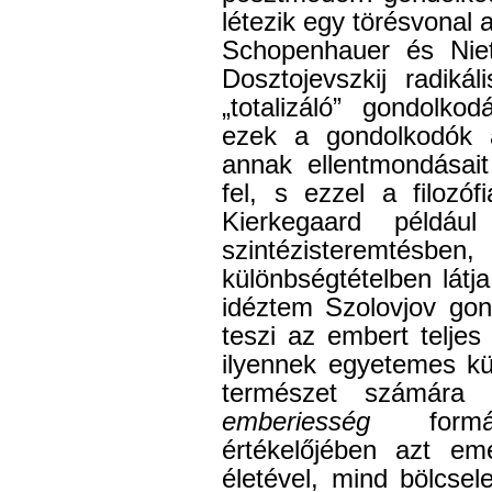
létezik egy törésvonal
Schopenhauer és Nie
Dosztojevszkij radikáli
„totalizáló” gondolko
ezek a gondolkodók 
annak ellentmondásait
fel, s ezzel a filozófi
Kierkegaard példá
szintézisteremté
különbségtételben látja
idéztem Szolovjov gond
teszi az embert telje
ilyennek egyetemes kü
természet számára
emberiesség
formáj
értékelőjében azt em
életével, mind bölcse