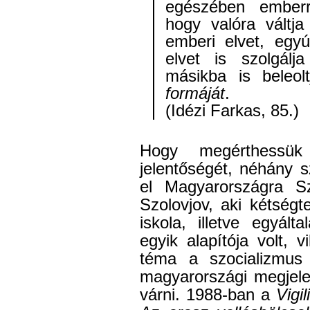
egészében emberré
hogy valóra váltj
emberi elvet, egyút
elvet is szolgálj
másikba is beleol
formáját
.
(Idézi Farkas, 85.)
Hogy megérthess
jelentőségét, néhány s
el Magyarországra Sz
Szolovjov, aki kétségte
iskola, illetve egyált
egyik alapítója volt, 
téma a szocializmus 
magyarországi megjele
várni. 1988-ban a
Vigil