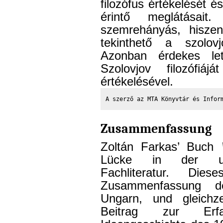
filozófus értékelését 
érintő meglátásai
szemrehányás, hisze
tekinthető a szolovjo
Azonban érdekes let
Szolovjov filozófi
értékelésével.
A szerző az MTA Könyvtár és Infor
Zusammenfassung
Zoltán Farkas’ Buch
Lücke in der unga
Fachliteratur. Di
Zusammenfassung d
Ungarn, und gleichzei
Beitrag zur Erf