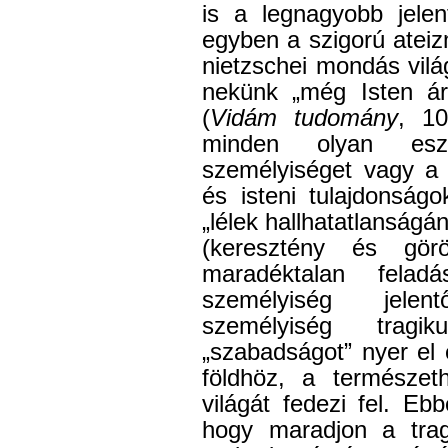
is a legnagyobb jelen
egyben a szigorú ateiz
nietzschei mondás világ
nekünk „még Isten árn
(
Vidám tudomány
, 10
minden olyan es
személyiséget vagy a 
és isteni tulajdonság
„lélek hallhatatlanság
(keresztény és gör
maradéktalan fela
személyiség jelen
személyiség trag
„szabadságot” nyer el 
földhöz, a természet
világát fedezi fel. E
hogy maradjon a tra