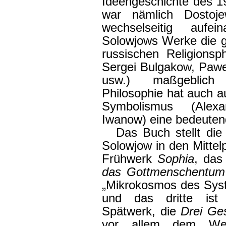
Ideengeschichte des 1
war nämlich Dostoje
wechselseitig aufe
Solowjows Werke die g
russischen Religionsph
Sergei Bulgakow, Pawe
usw.) maßgeblich 
Philosophie hat auch au
Symbolismus (Alexa
Iwanow) eine bedeuten
Das Buch stellt di
Solowjow in den Mittel
Frühwerk
Sophia
, das
das Gottmenschentum
„Mikrokosmos des Syst
und das dritte ist 
Spätwerk, die
Drei Ge
vor allem dem W