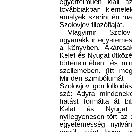
egyértelműen kiáll a
továbbiakban kiemele
amelyek szerint én ma
Szolovjov filozófiáját.
Vlagyimir Szolov
ugyanakkor egyetemes
a könyvben. Akárcsa
Kelet és Nyugat ütközé
történelmében, és min
szellemében. (Itt me
Minden-szimbólum
Szolovjov gondolkodás
szó: Adyra mindenekel
hatást formálta át bib
Kelet és Nyugat 
nyílegyenesen tört az 
egyetemesség nyilván