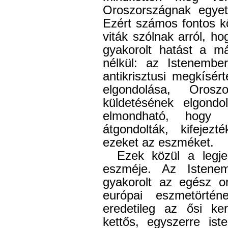
Oroszországnak egye
Ezért számos fontos k
viták szólnak arról, h
gyakorolt hatást a má
nélkül: az Istenemb
antikrisztusi megkísé
elgondolása, Orosz
küldetésének elgondo
elmondható, hogy 
átgondolták, kifejezt
ezeket az eszméket.
Ezek közül a legje
eszméje. Az Istene
gyakorolt az egész or
európai eszmetörtén
eredetileg az ősi ker
kettős, egyszerre ist