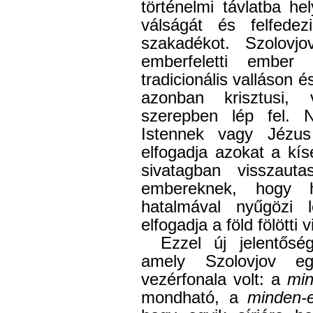
történelmi távlatba h
válságát és felfedez
szakadékot. Szolovj
emberfeletti ember
tradicionális valláson 
azonban krisztusi, 
szerepben lép fel. 
Istennek vagy Jézus
elfogadja azokat a kí
sivatagban visszautas
embereknek, hogy h
hatalmával nyűgözi l
elfogadja a föld fölötti 
Ezzel új jelentősé
amely Szolovjov egé
vezérfonala volt: a
mi
mondható, a
minden-e