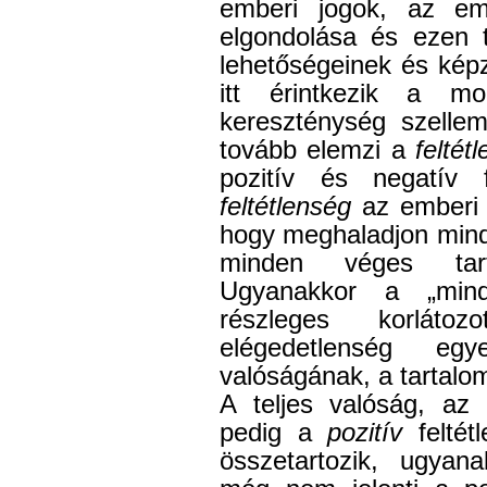
emberi jogok, az em
elgondolása és ezen 
lehetőségeinek és képz
itt érintkezik a mo
kereszténység szellem
tovább elemzi a
feltétl
pozitív és negatív 
feltétlenség
az emberi 
hogy meghaladjon minde
minden véges tart
Ugyanakkor a „mind
részleges korlátoz
elégedetlenség eg
valóságának, a tartalo
A teljes valóság, az
pedig a
pozitív
feltétl
összetartozik, ugyana