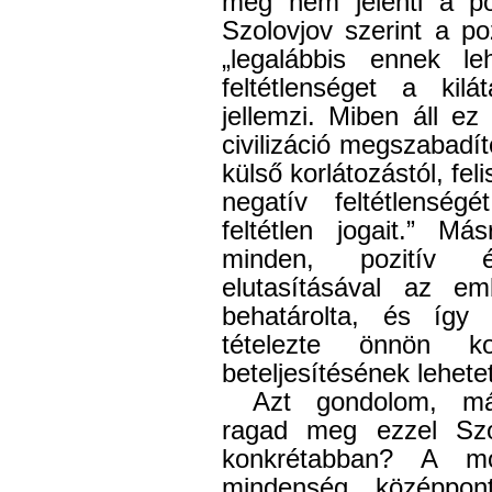
még nem jelenti a pozi
Szolovjov szerint a poz
„legalábbis ennek le
feltétlenséget a kilá
jellemzi. Miben áll e
civilizáció megszabadí
külső korlátozástól, fe
negatív feltétlenségé
feltétlen jogait.” Má
minden, pozitív ér
elutasításával az em
behatárolta, és így 
tételezte önnön kor
beteljesítésének lehete
Azt gondolom, má
ragad meg ezzel Szo
konkrétabban? A m
mindenség középpon