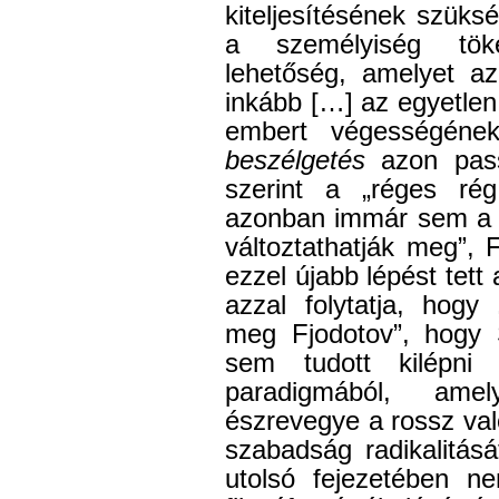
kiteljesítésének szük
a személyiség töké
lehetőség, amelyet az
inkább […] az egyetlen
embert végességének
beszélgetés
azon pass
szerint a „réges ré
azonban immár sem a 
változtathatják meg”, 
ezzel újabb lépést tett
azzal folytatja, hogy
meg Fjodotov”, hogy
sem tudott kilépni
paradigmából, ame
észrevegye a rossz való
szabadság radikalitás
utolsó fejezetében 