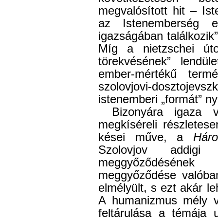
megvalósított hit – Is
az Istenemberség e
igazságában találkozik”
Míg a nietzschei út
törekvésének” lendü
ember-mértékű termés
szolovjovi-dosztojev
istenemberi „formát” ny
Bizonyára igaza 
megkíséreli részletese
kései műve, a
Háro
Szolovjov addigi 
meggyőződésének m
meggyőződése valóba
elmélyült, s ezt akár l
A humanizmus mély v
feltárulása a témája