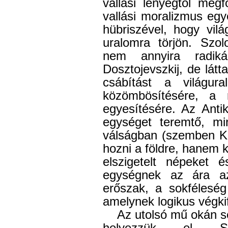
vallási lényegtől megf
vallási moralizmus egy
hübriszével, hogy világ
uralomra törjön. Szol
nem annyira radiká
Dosztojevszkij, de látta
csábítást a világur
közömbösítésére, a 
egyesítésére. Az Anti
egységet teremtő, mi
válságban (szemben Kr
hozni a földre, hanem k
elszigetelt népeket 
egységnek az ára az
erőszak, a sokféleség
amelynek logikus végkifej
Az utolsó mű okán s