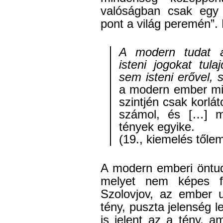
valóságban csak egy v
pont a világ peremén”. 
A modern tudat a
isteni jogokat tul
sem isteni erővel, 
a modern ember min
szintjén csak korlát
számol, és […] m
tények egyike.
(19., kiemelés tőlem
A modern emberi öntud
melyet nem képes fe
Szolovjov, az ember
tény, puszta jelenség le
is jelent az a tény, 