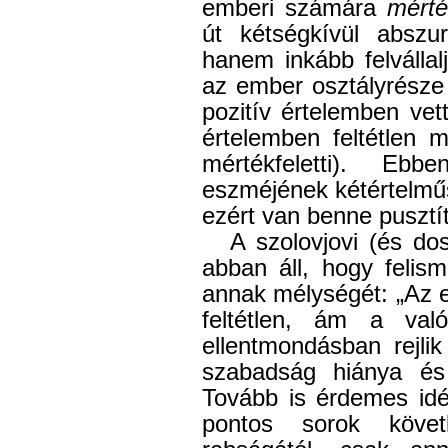
emberi számára
mérté
út kétségkívül absz
hanem inkább felvállal
az ember osztályrésze 
pozitív értelemben vett
értelemben feltétlen 
mértékfeletti). Eb
eszméjének kétértelműs
ezért van benne pusztít
A szolovjovi (és dos
abban áll, hogy felism
annak mélységét: „Az
feltétlen, ám a va
ellentmondásban rejli
szabadság hiánya és
Tovább is érdemes idé
pontos sorok köve