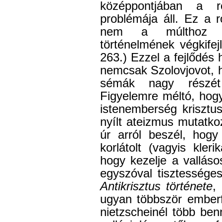
középpontjában a r
problémája áll. Ez a 
nem a múlthoz k
történelmének végkifej
263.) Ezzel a fejlődé
nemcsak Szolovjovot, 
sémák nagy részét 
Figyelemre méltó, ho
istenemberség krisztu
nyílt ateizmus mutatko
úr arról beszél, hog
korlátolt (vagyis klerik
hogy kezelje a vallásos
egyszóval tisztességes 
Antikrisztus története
,
ugyan többször emberf
nietzscheinél több ben