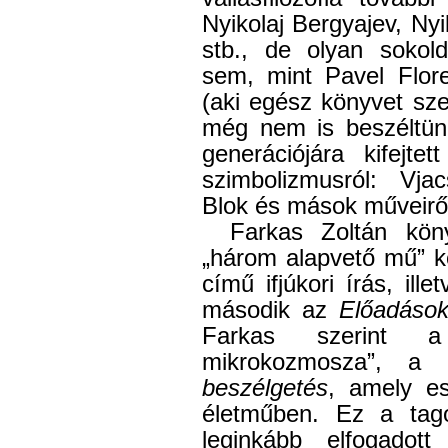
Nyikolaj Bergyajev, Ny
stb., de olyan sokold
sem, mint Pavel Flore
(aki egész könyvet sze
még nem is beszéltün
generációjára kifejte
szimbolizmusról: Vja
Blok és mások műveirő
Farkas Zoltán kön
„három alapvető mű” k
című ifjúkori írás, ill
második az
Előadások
Farkas szerint a 
mikrokozmosza”, a
beszélgetés
, amely es
életműben. Ez a tag
leginkább elfogadot