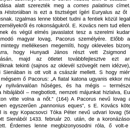
kodása alatt szerezték meg a
comes palatinus
címet.
 a
Histori
á
ban is ezt a tisztséget ígéri Euryalus az őt 
snak. Izgalmas lenne többet tudni a fentiek közül lega
személyekről és rokonságukról. E. Kovács nem tud ellená
snek és végül elmés javaslatot tesz a szerelmi kuda
amodó magyar lovag, Pacorus személyére. Előbb a
 mintegy mellékesen megemlíti, hogy okleveles bizony
 arra, hogy Hunyadi János részt vett Zsigmond 
zásán, majd az ötletet továbbfejlesztve ezt ar
téknak tekinti (sajnos az oklevél szövegét nem idézve)
 Sienában is ott volt a császár mellett. S hogy mié
t mégsem ő Pacorus: „A fiatal katona ugyanis ekkor m
így nyilvánvalóan hűséges, és ha mégis – termész
a hibájából – megbotlott, nemzeti májunkat hizlalva, Eu
zton vitte volna a nőt.” (164) A Pacorus nevű lovag a
ben egyszerűen „pannonius eques”, s E. Kovács köt
l is egy Kopacsovci Tóka Péter nevű udvari lovag (50
ott Sienából 1433. február 20. után, de a koronázás
vett. Érdemes lenne megbizonyosodni róla, ő volt-