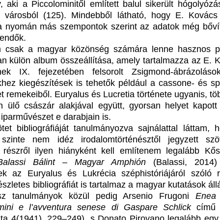
, aki a Piccolominitől említett balul sikerült hógolyózá
a városból (125). Mindebből látható, hogy E. Kovács
 nyomán más szempontok szerint az adatok még bőví
tendők.
 csak a magyar közönség számára lenne hasznos p
an külön album összeállítása, amely tartalmazza az E. 
nek IX. fejezetében felsorolt Zsigmond-ábrázoláso
hez kiegészítések is tehetők például a cassone- és spa
t remekeiből. Euryalus és Lucretia története ugyanis, tö
n ülő császár alakjával együtt, gyorsan helyet kapott
 iparművészet e darabjain is.
tet bibliográfiáját tanulmányozva sajnálattal láttam, 
szinte nem idéz irodalomtörténésztől jegyzett szö
részről ilyen hiányként kell említenem legalább Kő
Balassi Bálint – Magyar Amphión
(Balassi, 2014)
ek az Euryalus és Lukrécia széphistóriájáról szóló r
szletes bibliográfiát is tartalmaz a magyar kutatások áll
sz tanulmányok közül pedig Arsenio Frugoni
Enea 
mini e l’avventura senese di Gaspare Schlick
című c
ita 4(1941), 229–249), s Donato Pirovano legalább egy 