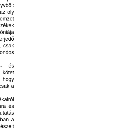
yvből:
 az oly
nemzet
székek
óniája
erjedő
, csak
gondos
e- és
 kötet
, hogy
csak a
kairól
sra és
utatás
rban a
észeit