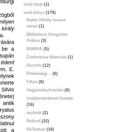
mburgi
reciti füzet
(1)
reciti könyv
(179)
zögből
Babits Mihály összes
milyen
versei
(1)
király
Bibliotheca Hungariae
a.
Politica
(3)
rására
a be a
BSMRÆ
(5)
Csupán
Conference Materials
(1)
 édent
Doromb
(12)
m, E.
Értelmiségi…
(6)
elynek
FiKon
(8)
smerte
Silvio
Hagyományfrissítés
(8)
énete)
Irodalomtörténeti füzetek
antik
(16)
ryalus
recAntik
(2)
sszony
ReKonf
(32)
atinul
ReTextum
(16)
tott a