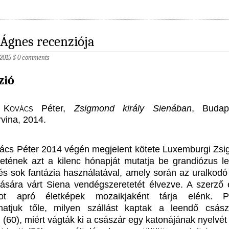
Ágnes recenziója
 2015
§
0 comments
zió
 Kovács
Péter,
Zsigmond király Sienában
, Budap
vina, 2014.
cs Péter 2014 végén megjelent kötete Luxemburgi Zs
életének azt a kilenc hónapját mutatja be grandiózus lev
s sok fantázia használatával, amely során az uralkodó
ására várt Siena vendégszeretetét élvezve. A szerző 
kot apró életképek mozaikjaként tárja elénk. Pé
hatjuk tőle, milyen szállást kaptak a leendő csás
(60), miért vágták ki a császár egy katonájának nyelvét 