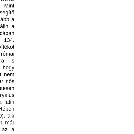
 Mint
segítő
lább a
llni a
rcában
 134.
ítékot
római
ra is
, hogy
rt nem
ár nős
etesen
ryalus
 latin
etében
), aki
on már
e az a