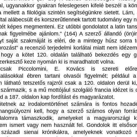
al, ugyanakkor gyakran feleslegesen kifelé beszél a kön
 mellett a filológia szintén segítségünkre sietett. Lám,
ltal alábecsült és korszerűtlennek tartott tudomány egy 
tét képes megmenteni. Ez utóbbi gondolatot a latin tan
nak figyelmébe ajánlom.” (164) A szerző állandó (ön)ir
yt saját szakmáját is eléri, de a mintegy húsz sorra t
orozást” a recenzió terjedelmi korlátai miatt nem idézem
 hogy a kötet 120. oldalán található bekezdés egy 
zerkesztő keze nyomán ki is maradhatott volna.
rcsak Piccolomini, E. Kovács is szereti előr
talásokkal ébren tartani olvasói figyelmét; például a
n látható tetszetős rajzról csak a 120. oldalon derül ki
származik, s a mű mottójául szolgáló francia idézet is 
d a 187. oldalon kap fordítást és magyarázatot.
tetnek az irodalomtörténet számára is fontos hozadé
hangsúlyozni kell, hogy a szerző számos olyan forrá
odalomra támaszkodik, amelyeket a magyarországi k
em ismert vagy nem használt fel. Gondolok itt elsőso
századi sienai krónikákra, amelyeknek vonatkozó r