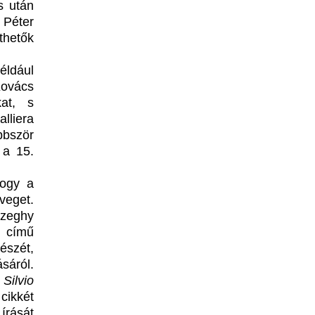
s után
 Péter
thetők
éldául
Kovács
kat, s
lliera
bbször
 a 15.
hogy a
veget.
szeghy
 című
észét,
ásáról.
Silvio
ikkét
írását