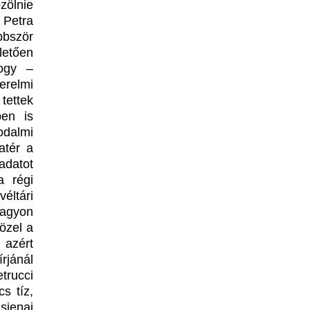
zölnie
 Petra
bbször
letően
ogy –
erelmi
 tettek
ben is
odalmi
atér a
adatot
a régi
éltári
nagyon
özel a
 azért
rjánál
trucci
s tíz,
sienai