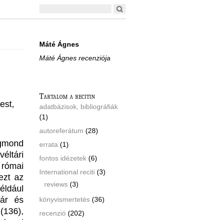
Máté Ágnes
Máté Ágnes recenziója
Tartalom a recitin
est,
adatbázisok, bibliográfiák
(1)
autoreferátum
(28)
igmond
errata
(1)
éltári
fontos idézetek
(6)
 római
International reciti
(3)
ezt az
reviews
(3)
ldául
zár és
könyvismertetés
(36)
(136),
recenzió
(202)