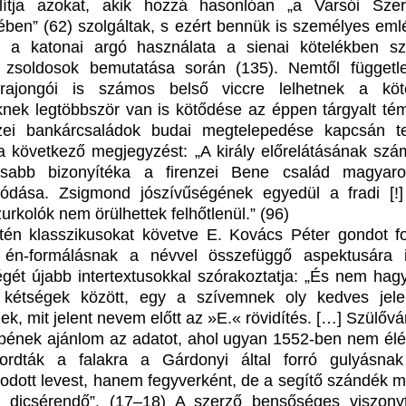
lítja azokat, akik hozzá hasonlóan „a Varsói Sze
ében” (62) szolgáltak, s ezért bennük is személyes eml
l a katonai argó használata a sienai kötelékben sz
 zsoldosok bemutatása során (135). Nemtől függetl
l rajongói is számos belső viccre lelhetnek a köt
nek legtöbbször van is kötődése az éppen tárgyalt té
nzei bankárcsaládok budai megtelepedése kapcsán t
a következő megjegyzést: „A király előrelátásának sz
tosabb bizonyítéka a firenzei Bene család magyaro
ódása. Zsigmond jószívűségének egyedül a fradi [!
zurkolók nem örülhettek felhőtlenül.” (96)
tén klasszikusokat követve E. Kovács Péter gondot fo
i én-formálásnak a névvel összefüggő aspektusára 
gét újabb intertextusokkal szórakoztatja: „És nem hag
 kétségek között, egy a szívemnek oly kedves jele
ek, mit jelent nevem előtt az »E.« rövidítés. […] Szülőv
pének ajánlom az adatot, ahol ugyan 1552-ben nem élé
rdták a falakra a Gárdonyi által forró gulyásnak 
dott levest, hanem fegyverként, de a segítő szándék m
 dicsérendő”. (17–18) A szerző bensőséges viszony