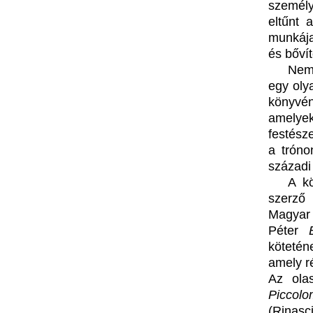
személy
eltűnt 
munkája
és bőví
Nem
egy oly
könyvé
amelyek
festésze
a tróno
századi
A kö
szerző 
Magyar 
Péter
kötetén
amely ré
Az ola
Piccolo
(Rinasc