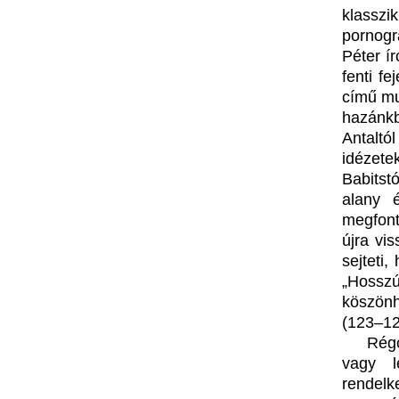
klassz
pornogr
Péter ír
fenti fe
című mu
hazánkb
Antalt
idézet
Babitst
alany é
megfont
újra vis
sejteti
„Hossz
köszönh
(123–12
Régó
vagy l
rendelk