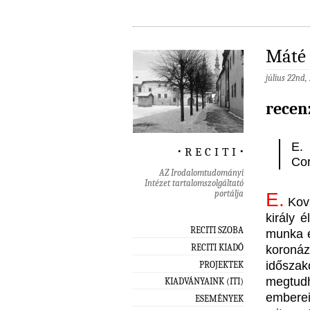
Máté 
július 22nd,
recen
E.
‧ r e c i t i ‧
Cor
AZ Irodalomtudományi
Intézet tartalomszolgáltató
portálja
E.
Ková
király 
RECITI SZOBA
munka é
RECITI KIADÓ
koronáz
idősza
PROJEKTEK
megtud
KIADVÁNYAINK (ITI)
emberei 
ESEMÉNYEK