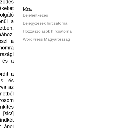
rződés
ékeket
Meta
olgáló
Bejelentkezés
enül a
Bejegyzések hírcsatorna
etben,
Hozzászólások hírcsatorna
mához.
WordPress Magyarország
eszi a
ámomra
rszági
] és a
rdít a
is, és
yva az
netből
árosom
nkítés
[sic!]
indkét
t ápol