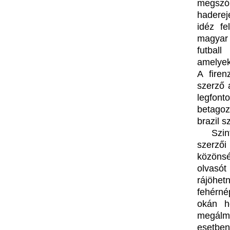
megszó
haderej
idéz fe
magyar
futbal
amelyek
A fire
szerző 
legfon
betagoz
brazil s
Szin
szerző
közönsé
olvasót
rájöhetn
fehérné
okán ho
megálmo
esetben