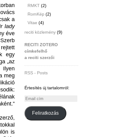
korban
RMKT
(2)
Kovács
RomKép
(2)
 csak a
Vitae
(4)
r lady
reciti közlemény
(9)
ny éve
 Szerb
RECITI ZOTERO
ejtett
címkefelhő
nk egy
a reciti szerzői
ga „az
 Ilyen
RSS - Posts
ra meg
dikáció
Értesítés új tartalomról:
sodik:
élának
Email
ként.”
cím
Feliratkozás
zerző,
okkal
lön is