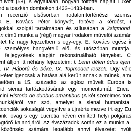
t-ivott (58), s egyáltalán, hogyan töltötte napjait Luxe
nd a toszkán dombokon 1432–1433-ban.
en recenzió elsősorban irodalomtörténészi szems
lja E. Kovács Péter könyvét, feltéve a kérdést, 
gokkal szolgál tartalmában és stílusában a
Zsigmond 
an
című munka a (régi) magyar irodalom művelői számár
tet tíz nagy fejezetben s egy-egy, E. Kovács egész í
ző személyes hangvételű elő- és utószóban mutatj
ti feljegyzések alapján rekonstruálható tényeket. 
ént álljon itt néhány fejezetcím:
I. Lenn délen édes éjen
, IV. Háború és béke, IX. Topmodell leszek.
Úgy véle
Péter igencsak a hatása alá került annak a műnek, am
hetően a 15. századtól az egész művelt Európa i
nd sienai tartózkodásának egy momentumát. Enea 
mini
Historia de duobus amantibus
(A két szerelmes tört
unkájáról van szó, amelyet a sienai humanista 
zcenciák sokaságát vegyítve s újraértelmezve írt egy Eu
ank lovag s egy Lucretia néven említett helyi polgára
gtörő kalandjáról. Az évszázadok során ez a munka a l
 közönség számára legalább annyi élvezetet nyúj