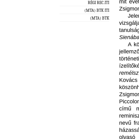
mit evet
RÉGI REC.ITI
Zsigmo
(MTA) BTK ITI
Jel
(MTA) BTK
vizsgá
tanulsá
Sienáb
A kö
jellem
történe
ízelítők
remélsz
Kovács 
köszön
Zsigmo
Piccolo
című m
reminis
nevű fr
házassá
olvasó