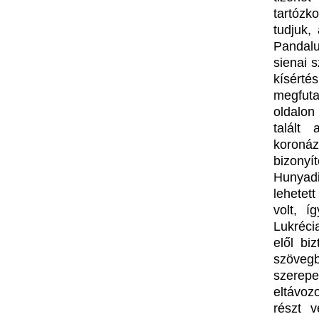
tartóz
tudjuk,
Pandalu
sienai 
kísérté
megfut
oldalon
talált
koroná
bizonyí
Hunyadi
lehetet
volt, 
Lukréci
elől bi
szöveg
szerepe
eltávoz
részt 