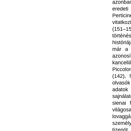
azonban
eredeti
Pertici
vitatko
(151–1
történ
históriá
már a 
azonos
kancell
Piccolo
(142),
olvasók
adatok 
sajnála
sienai 
világos
lovaggá
személy
tizenöt