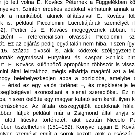
 jó lett volna E. Kovács Péternek a Függelékben kö
 nyelven. Szintén érdekes adatokat várhatunk annak a
nek a munkáiból, akinek állításaival E. Kovács tö
zik is, például Piccolomini Lucretiájának személyét il
52). Pertici és E. Kovács megegyeznek abban, h
észként – referenciálisan olvassák Piccolomini sz
ját. Ez az eljárás pedig egyáltalán nem hiba, hiszen így
15. század olvasói is, akik kódexek széljegyzetei
ították egymással Euryalust és Kaspar Schlick bir
árt. E. Kovács különböző apropókon többször is vissz
mini által leírtakhoz, mégis elhárítja magától azt a fel
 hogy belehelyezkedjen abba a pozícióba, amelybe 
 – értsd ez egy valós történet –, és megkísérelje lev
segítségével azonosítani a sienai szereplőket. Ez 
tos, hiszen őelőtte egy magyar kutató sem került ilyen k
forrásokhoz. Az általa összegyűjtött adatoknak hála
abban látjuk például már a Zsigmond által anyja sí
 ütött fiúcska történetét, akit ezután Niccolò Pe
ében tisztelhetünk (151–152). Könyve lapjain E. Kovác
 olyan személyt említ a sorok között, akik a császár 