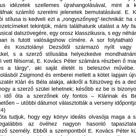
ikus idézetek szellemes újrahangolásával, mint a 
áfnak számító szerelmi jelenetek bemutatásával. E. 
ói stílusa is kedveli ezt a „rongyszőnyeg”-technikát: ha
jezetcímeket tekintjük, máris találhatunk utalást a
My fai
sical dalszövegére, egy orosz klasszikusra, s egy néhá
an is futott valóságshow címére. A sor folytatható
ól és Kosztolányi Dezsőtől származó nyílt vagy r
ekkel, s a szerző stílusába helyezkedve mondhatná
ól vett félsorral, E. Kovács Péter számára részben ő ma
s a tárgy”, aki saját életét is beleszövi művébe.
olásból Zsigmond és emberei mellett a kötet lapjain új
szatér Klári és Béla alakja, akikről a fülszöveg és a de
, hogy a szerző szülei lehetnek; később ez be is bizonyo
ú idő óta a szerzőnek oly fontos – Klárinak és B
etően – utóbbi dátumot választották a verseny időpontja
4)
ta tudjuk, hogy egy könyv ideális olvasója maga a s
egalábbis az övéhez nagyon hasonló tapasztalat
ező személy. Ebből a szempontból E. Kovács Péter kü