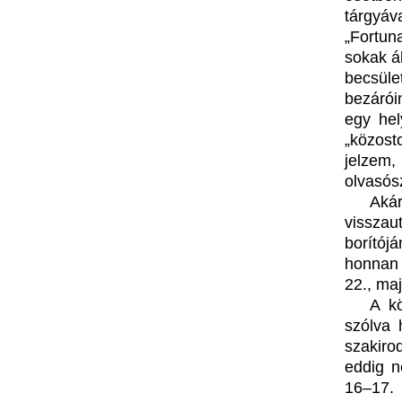
tárgyáv
„Fortuna
sokak á
becsüle
bezárói
egy hel
„közost
jelzem,
olvasós
Aká
visszau
borítójá
honnan 
22., maj
A kö
szólva 
szakir
eddig n
16–17. 