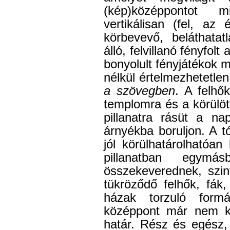
(kép)középpontot m
vertikálisan (fel, az
körbevevő, beláthata
álló, felvillanó fényfolt 
bonyolult fényjátékok me
nélkül értelmezhetetlen
a szövegben
. A felhő
templomra és a körülöt
pillanatra rásüt a na
árnyékba boruljon. A 
jól körülhatárolhatóa
pillanatban egymás
összekeverednek, szin
tükröződő felhők, fák
házak torzuló formá
középpont már nem k
határ. Rész és egész,