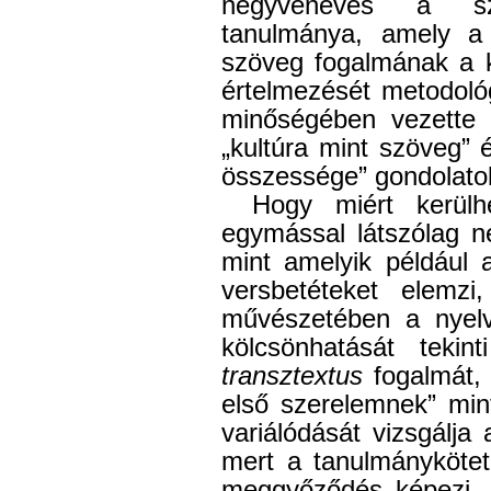
negyvenéves a sz
tanulmánya, amely a 
szöveg fogalmának a k
értelmezését metodoló
minőségében vezette 
„kultúra mint szöveg” 
összessége” gondolato
Hogy miért kerülh
egymással látszólag n
mint amelyik például 
versbetéteket elemz
művészetében a nyelv
kölcsönhatását teki
transztextus
fogalmát, 
első szerelemnek” min
variálódását vizsgálja
mert a tanulmánykötet
meggyőződés képezi, 