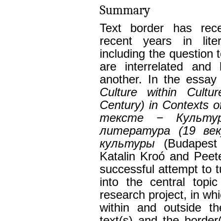
Summary
Text border has rece
recent years in lite
including the question 
are interrelated and
another. In the essay
Culture within Cultur
Century) in Contexts 
тексте − Культур
литература (19
ве
культуры
(Budapest 
Katalin Kroó and Peet
successful attempt to t
into the central topi
research project, in wh
within and outside th
text(s) and the border