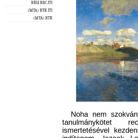
RÉGI REC.ITI
(MTA) BTK ITI
(MTA) BTK
Noha nem szokvány
tanulmánykötet re
ismertetésével kezden