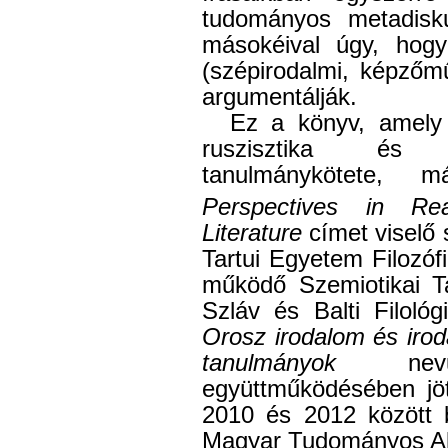
tudományos metadisku
másokéival úgy, hogy 
(szépirodalmi, képzőm
argumentálják.
Ez a könyv, amely 
ruszisztika és 
tanulmánykötete,
Perspectives in Re
Literature
címet viselő
Tartui Egyetem Filozóf
működő Szemiotikai 
Szláv és Balti Filoló
Orosz irodalom és iro
tanulmányok
nevű 
együttműködésében jöt
2010 és 2012 között 
Magyar Tudományos Ak