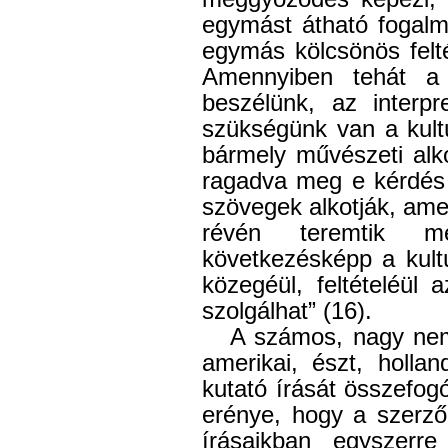
egymást átható fogalma
egymás kölcsönös felté
Amennyiben tehát a
beszélünk, az interpre
szükségünk van a kult
bármely művészeti alk
ragadva meg e kérdés 
szövegek alkotják, ame
révén teremtik m
következésképp a kult
közegéül, feltételéül 
szolgálhat” (16).
A számos, nagy nem
amerikai, észt, holla
kutató írását összefog
erénye, hogy a szerző
írásaikban egyszerre