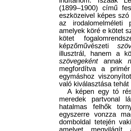
indítanom. Iszaak L
(1899–1900) című fes
eszközeivel képes szó
az irodalomelméleti 
amelyek köré e kötet s
kötet fogalomrends
képzőművészeti
szöv
illusztrál, hanem a k
szövegeként
annak
me
megfordítva a primé
egymáshoz viszonyítot
való kiválasztása tehát
A képen egy tó rés
meredek partvonal lá
hatalmas felhők torn
egyszerre vonzza ma
domboldal tetején vak
amelyet megvilág