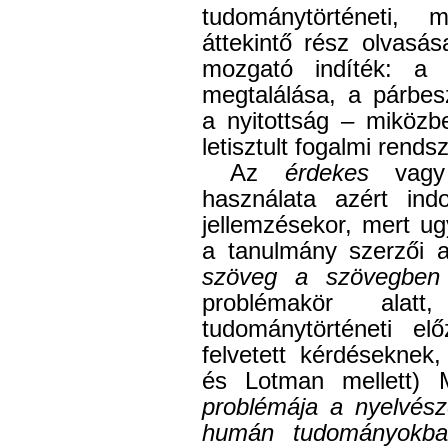
tudománytörténeti, 
áttekintő rész olvasá
mozgató indíték: a 
megtalálása, a párbes
a nyitottság – miközb
letisztult fogalmi rends
Az
érdekes
vagy
használata azért ind
jellemzésekor, mert ug
a tanulmány szerzői a
szöveg a szövegben
problémakör alatt
tudománytörténeti el
felvetett kérdéseknek
és Lotman mellett) 
problémája a nyelvész
humán tudományok