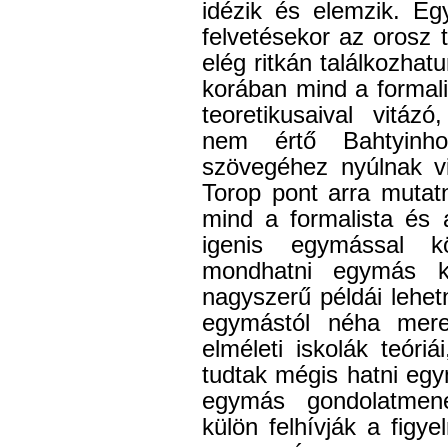
idézik és elemzik. Eg
felvetésekor az orosz
elég ritkán találkozha
korában mind a formali
teoretikusaival vitázó
nem értő Bahtyinh
szövegéhez nyúlnak v
Torop pont arra mutat
mind a formalista és 
igenis egymással kö
mondhatni egymás kon
nagyszerű példái lehe
egymástól néha merev
elméleti iskolák teór
tudtak mégis hatni eg
egymás gondolatmene
külön felhívják a figy