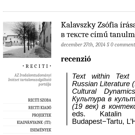
Kalavszky Zsófia írás
в тексте című tanulm
december 27th, 2014
§
0 comment
recenzió
‧ r e c i t i ‧
Text within Tex
AZ Irodalomtudományi
Intézet tartalomszolgáltató
Russian Literature 
portálja
Cultural Dynam
Культура в культ
RECITI SZOBA
(19 век) в конте
RECITI KIADÓ
eds. Katali
PROJEKTEK
Budapest−Tartu, L’
KIADVÁNYAINK (ITI)
ESEMÉNYEK