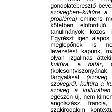
gondolatébresztő bev
szövegben–kultúra a k
probléma)
eminens mód
kötetben előforduló
tanulmányok közös i
Egyrészt igen alapos
meglepőnek is neve
levezetést kapunk, m
olyan izgalmas átte
kultúra,
a
határ
,
(kölcsön)viszonyán
tárgyalását
(szöveg
szövegről, kultúra a ku
szöveg a kultúrában
egészen új, nem kimond
angolszász, francia
szakirodalom kontex