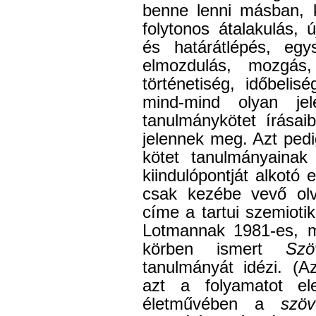
benne lenni másban, 
folytonos átalakulás, 
és határátlépés, egys
elmozdulás, mozgás,
történetiség, időbeli
mind-mind olyan je
tanulmánykötet írásai
jelennek meg. Azt ped
kötet tanulmányainak 
kiindulópontját alkotó 
csak kezébe vevő olv
címe a tartui szemiotik
Lotmannak 1981-es, ma
körben ismert
Sz
tanulmányát idézi. (A
azt a folyamatot e
életművében a
szöv