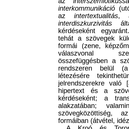
az
interszemiotikus
interkommunikáció
(utó
az
intertextualitás
,
interdiszkurzivitás
álta
kérdéseként egyará
tehát a szövegek kül
formái (zene, képzőmű
válaszvonal szem
összefüggésben a szö
rendszeren belül (a
létezésére tekinth
jelrendszerekre való [
hipertext és a szöv
kérdéseként; a tran
alakzatában; valam
szövegközöttiség, az
formáiban (átvétel, idézé
A Kroó és Torop 