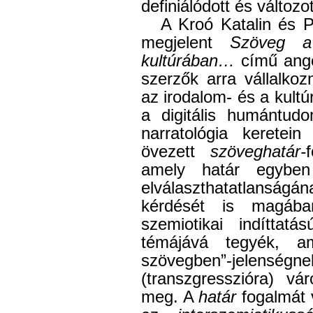
definiálódott és változ
A Kroó Katalin és 
megjelent
Szöveg a
kultúrában…
című ango
szerzők arra vállalko
az irodalom- és a kul
a digitális humántud
narratológia keretein
övezett
szöveghatár-
amely határ egybe
elválaszthatatlanságá
kérdését is magáb
szemiotikai indíttatá
témájává tegyék, 
szövegben”-jelenségne
(transzgresszióra) vá
meg. A
határ
fogalmát v