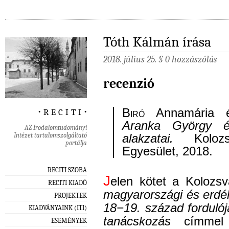
Tóth Kálmán írása
2018. július 25. §
0 hozzászólás
recenzió
‧ r e c i t i ‧
Biró
Annamária
Aranka György 
AZ Irodalomtudományi
Intézet tartalomszolgáltató
alakzatai.
Kolozsv
portálja
Egyesület, 2018.
RECITI SZOBA
J
elen kötet a Kolozs
RECITI KIADÓ
magyarországi és erdé
PROJEKTEK
18−19. század forduló
KIADVÁNYAINK (ITI)
tanácskozás
címmel 
ESEMÉNYEK