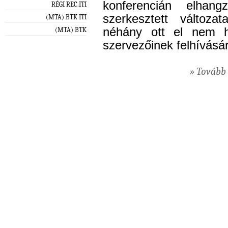
konferencián elhangz
RÉGI REC.ITI
szerkesztett változat
(MTA) BTK ITI
néhány ott el nem h
(MTA) BTK
szervezőinek felhívásár
» Tovább 