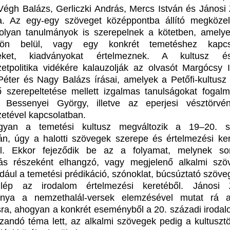
 Végh Balázs, Gerliczki András, Mercs István és Jánosi 
. Az egy-egy szöveget középpontba állító megközel
 olyan tanulmányok is szerepelnek a kötetben, amely
vön belül, vagy egy konkrét temetéshez kapcs
eket, kiadványokat értelmeznek. A kultusz 
etpolitika vidékére kalauzolják az olvasót Margócsy I
éter és Nagy Balázs írásai, amelyek a Petőfi-kultusz 
ő szerepeltetése mellett izgalmas tanulságokat fogal
Bessenyei György, illetve az eperjesi vésztörvé
etével kapcsolatban.
gyan a temetési kultusz megváltozik a 19‒20. s
ján, úgy a halotti szövegek szerepe és értelmezési ker
l. Ekkor fejeződik be az a folyamat, melynek so
tás részeként elhangzó, vagy megjelenő alkalmi szö
ldául a temetési prédikáció, szónoklat, búcsúztató szöve
ilép az irodalom értelmezési keretéből. Jánosi 
ánya a nemzethalál-versek elemzésével mutat rá 
sra, ahogyan a konkrét eseményből a 20. századi iroda
ozandó téma lett, az alkalmi szövegek pedig a kultusztö