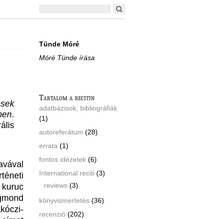
Tünde Móré
Móré Tünde írása
Tartalom a recitin
ések
adatbázisok, bibliográfiák
ben
.
(1)
ális
autoreferátum
(28)
errata
(1)
fontos idézetek
(6)
avával
International reciti
(3)
éneti
reviews
(3)
 kuruc
igmond
könyvismertetés
(36)
kóczi-
recenzió
(202)