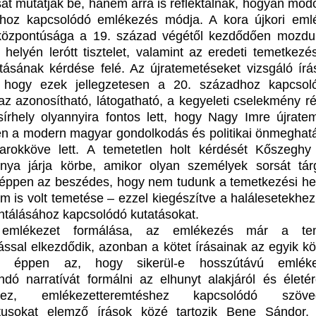
sát mutatják be, hanem arra is reflektálnak, hogyan módo
khoz kapcsolódó emlékezés módja. A kora újkori eml
özpontúsága a 19. század végétől kezdődően mozdul
 helyén lerótt tisztelet, valamint az eredeti temetkezés
tásának kérdése felé. Az újratemetéseket vizsgáló írá
, hogy ezek jellegzetesen a 20. századhoz kapcsol
az azonosítható, látogatható, a kegyeleti cselekmény r
sírhely olyannyira fontos lett, hogy Nagy Imre újrate
n a modern magyar gondolkodás és politikai önmeghat
arokköve lett. A temetetlen holt kérdését Kőszeghy
nya járja körbe, amikor olyan személyek sorsát tárg
 éppen az beszédes, hogy nem tudunk a temetkezési hel
m is volt temetése – ezzel kiegészítve a halálesetekhez
ntálásához kapcsolódó kutatásokat.
emlékezet formálása, az emlékezés már a tem
tással elkezdődik, azonban a kötet írásainak az egyik kö
e éppen az, hogy sikerül-e hosszútávú emlékez
dó narratívát formálni az elhunyt alakjáról és életér
thez, emlékezetteremtéshez kapcsolódó szöveg
xtusokat elemző írások közé tartozik Bene Sándor,