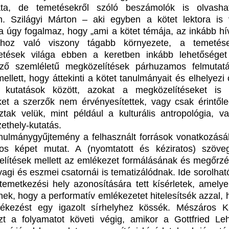
lata, de temetésekről szóló beszámolók is olvash
n. Szilágyi Márton – aki egyben a kötet lektora is 
a úgy fogalmaz, hogy „ami a kötet témája, az inkább hí
lhoz való viszony tágabb környezete, a temetés
etések világa ebben a keretben inkább lehetőséget
ző szemléletű megközelítések párhuzamos felmutatá
ellett, hogy áttekinti a kötet tanulmányait és elhelyezi
 kutatások között, azokat a megközelítéseket is e
et a szerzők nem érvényesítettek, vagy csak érintől
oztak velük, mint például a kulturális antropológia, v
ethely-kutatás.
nulmánygyűjtemény a felhasznált források vonatkozásá
tos képet mutat. A (nyomtatott és kéziratos) szöve
lítések mellett az emlékezet formálásának és megőrz
agi és eszmei csatornái is tematizálódnak. Ide sorolhat
 temetkezési hely azonosítására tett kísérletek, amelye
nek, hogy a performatív emlékezetet hitelesítsék azzal, 
ékezést egy igazolt sírhelyhez kössék. Mészáros 
zt a folyamatot követi végig, amikor a Gottfried L