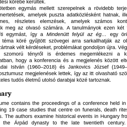
dési körébe kerültek.
tetben egymás mellett szerepelnek a rövidebb terj
smertetések, amelyek puszta adatközlésként hatnak, ill
elmes, részletes elemzések, amelyek számos kont
ak meg az olvasó számára. A tanulmányok ezen két 
íti egymást, így a
Mindenütt felyül az ég…
egy örö
i téma köré gyűjtött szövegei arra sarkallhatják az ol
zártnak vélt kérdéseket, problémákat gondoljon újra. Vég
a szomorú tényről is érdemes megemlékezni a köt
atban, hogy a konferencia és a megjelenés között elte
adai István (1960‒2018) és Jankovics József (1949
posztumusz megjelenések lettek, így az itt olvasható sz
teles tudós életmű utolsó darabjai közé tartoznak.
ary
ume contains the proceedings of a conference held in
ing 19 case studies that centre on funerals, death rite
ls. The authors examine historical events in Hungary fr
f the Árpád dynasty to the late twentieth century