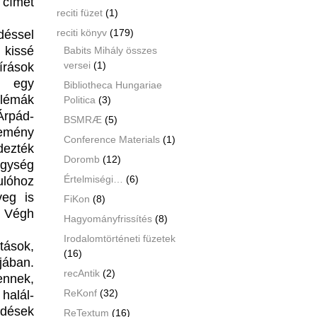
címet
reciti füzet
(1)
reciti könyv
(179)
éssel
 kissé
Babits Mihály összes
versei
(1)
írások
al egy
Bibliotheca Hungariae
blémák
Politica
(3)
Árpád-
BSMRÆ
(5)
temény
Conference Materials
(1)
dezték
Doromb
(12)
egység
Értelmiségi…
(6)
ulóhoz
veg is
FiKon
(8)
s Végh
Hagyományfrissítés
(8)
Irodalomtörténeti füzetek
tások,
(16)
jában.
recAntik
(2)
ennek,
ReKonf
(32)
halál-
rdések
ReTextum
(16)