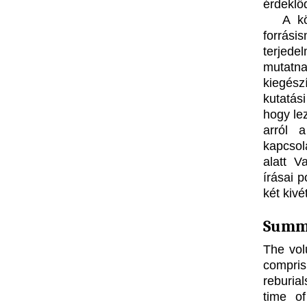
érdeklő
A kö
forrási
terjed
mutatn
kiegész
kutatás
hogy le
arról 
kapcsol
alatt V
írásai 
két kivé
Summ
The vol
compris
reburia
time o