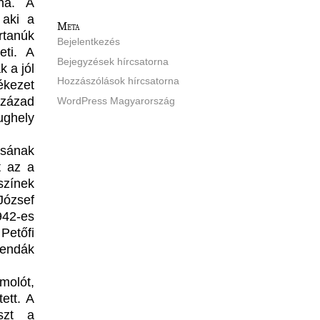
ána. A
 aki a
Meta
rtanúk
Bejelentkezés
eti. A
Bejegyzések hírcsatorna
 a jól
Hozzászólások hírcsatorna
ékezet
század
WordPress Magyarország
ghely
ásának
t az a
színek
József
42-es
Petőfi
gendák
molót,
ett. A
szt a