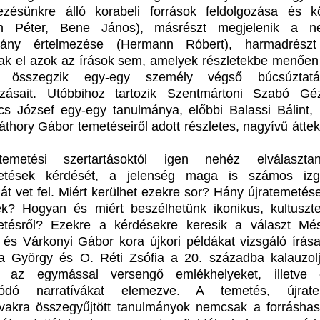
ezésünkre álló korabeli források feldolgozása és k
h Péter, Bene János), másrészt megjelenik a ne
ány értelmezése (Hermann Róbert), harmadrész
k el azok az írások sem, amelyek részletekbe menően 
 összegzik egy-egy személy végső búcsúztatá
ozásait. Utóbbihoz tartozik Szentmártoni Szabó G
cs József egy-egy tanulmánya, előbbi Balassi Bálint, 
thory Gábor temetéseiről adott részletes, nagyívű átteki
emetési szertartásoktól igen nehéz elválaszta
metések kérdését, a jelenség maga is számos izg
át vet fel. Miért kerülhet ezekre sor? Hány újratemetése
ek? Hogyan és miért beszélhetünk ikonikus, kultuszt
etésről? Ezekre a kérdésekre keresik a választ Mé
és Várkonyi Gábor kora újkori példákat vizsgáló írása
a György és O. Réti Zsófia a 20. századba kalauzol
t, az egymással versengő emlékhelyeket, illetve
lódó narratívákat elemezve. A temetés, újrate
vakra összegyűjtött tanulmányok nemcsak a forráshas