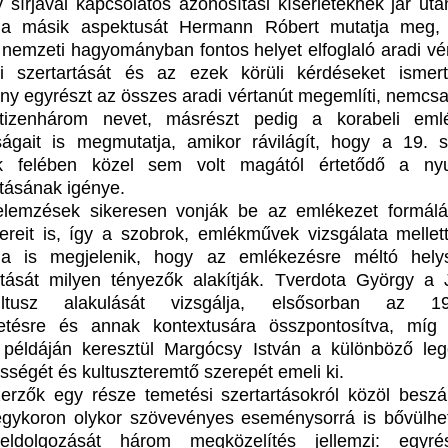
y sírjával kapcsolatos azonosítási kísérleteknek jár ut
ma másik aspektusát Hermann Róbert mutatja meg,
nemzeti hagyományban fontos helyet elfoglaló aradi vé
i szertartását és az ezek körüli kérdéseket ismert
ny egyrészt az összes aradi vértanút megemlíti, nemcsak
 tizenhárom nevet, másrészt pedig a korabeli eml
ságait is megmutatja, amikor rávilágít, hogy a 19. 
k felében közel sem volt magától értetődő a nyu
tásának igénye.
elemzések sikeresen vonják be az emlékezet formál
ereit is, így a szobrok, emlékművek vizsgálata mellet
ma is megjelenik, hogy az emlékezésre méltó hely
ztását milyen tényezők alakítják. Tverdota György a 
-kultusz alakulását vizsgálja, elsősorban az 19
etésre és annak kontextusára összpontosítva, míg 
példáján keresztül Margócsy István a különböző le
sségét és kultuszteremtő szerepét emeli ki.
erzők egy része temetési szertartásokról közöl beszá
gykoron olykor szövevényes eseménysorrá is bővülhet
eldolgozását három megközelítés jellemzi: egyré