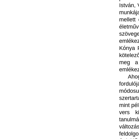
István,
munkája
mellett
életmű
szöveg
emlékez
Kónya P
kötelez
meg a 
emlékez
Aho
forduló
módosu
szertar
mint pé
vers k
tanulm
változá
feldolg