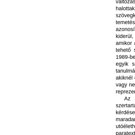
változá
halotta
szövegk
temetés
azonosí
kiderül
amikor 
tehető 
1989-be
egyik s
tanulmá
akiknél
vagy ne
repreze
Az 
szertar
kérdés
maradan
utóéle
parate