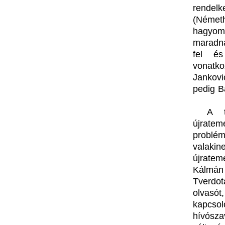
rendelk
(Német
hagyom
maradna
fel és
vonatk
Jankovi
pedig Bá
A t
újrate
problém
valakin
újratem
Kálmán 
Tverdot
olvasó
kapcso
hívósza