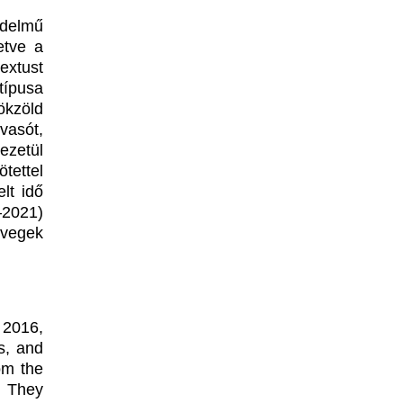
edelmű
etve a
extust
típusa
kzöld
vasót,
ezetül
ettel
lt idő
‒2021)
övegek
 2016,
s, and
om the
. They