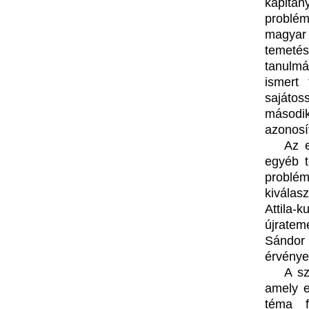
kapitán
problé
magyar 
temetés
tanulmá
ismert
sajátos
másodi
azonosí
Az 
egyéb t
problé
kiválas
Attila
újratem
Sándor 
érvénye
A sz
amely e
téma f