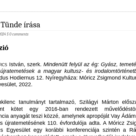
Tünde írása
 2024
§
0 comments
zió
rcs
István, szerk.
Mindenütt felyül az ég: Gyász, temet
újratemetések a magyar kultusz- és irodalomtörténet
us Hodiernus 12. Nyíregyháza: Móricz Zsigmond Kultur
esület, 2022.
kilenc tanulmányt tartalmazó, Szilágyi Márton elősz
ent kötet egy 2016-ban rendezett művelődéstört
ncia anyagát teszi közzé, amelynek apropóját Vay Ádám
is újratemetésének 110. évfordulója adta. A Móricz Zs
lis Egyesület egy korábbi konferenciája szintén a Rá