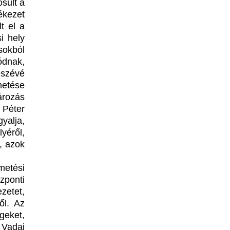
sult a
ékezet
t el a
i hely
sokból
ódnak,
észévé
metése
ározás
 Péter
yalja,
yéről,
, azok
etési
zponti
etet,
ől. Az
eket,
 Vadai