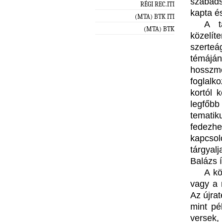
szabads
RÉGI REC.ITI
kapta é
(MTA) BTK ITI
A t
(MTA) BTK
közelí
szerte
témájá
hosszme
foglalk
kortól 
legfőbb
temati
fedezhe
kapcso
tárgyal
Balázs í
A kö
vagy a 
Az újra
mint pé
versek,