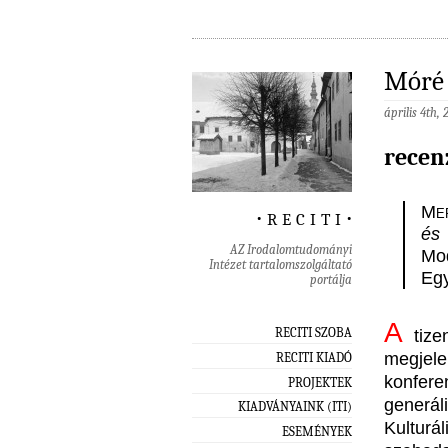
Móré 
április 4th,
recen
Me
‧ r e c i t i ‧
és 
AZ Irodalomtudományi
Mod
Intézet tartalomszolgáltató
Egy
portálja
A
RECITI SZOBA
tizen
megjel
RECITI KIADÓ
konfere
PROJEKTEK
generál
KIADVÁNYAINK (ITI)
Kulturá
ESEMÉNYEK