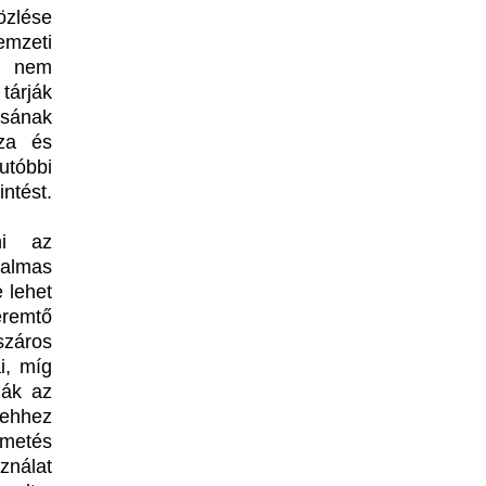
özlése
mzeti
t nem
tárják
sának
éza és
utóbbi
ntést.
ni az
almas
 lehet
eremtő
száros
i, míg
ják az
 ehhez
metés
ználat