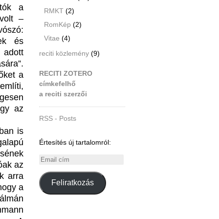
atók a
RMKT
(2)
volt –
RomKép
(2)
vószó:
Vitae
(4)
ek és
 adott
reciti közlemény
(9)
sára”.
RECITI ZOTERO
 őket a
címkefelhő
mlíti,
a reciti szerzői
egesen
agy az
RSS - Posts
ban is
galapú
Értesítés új tartalomról:
ésének
Email
óak az
cím
k arra
Feliratkozás
hogy a
Kálmán
ehmann