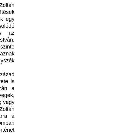
Zoltán
ítések
ek egy
olódó
és az
stván,
szinte
maznak
nyszék
zázad
ete is
rán a
vegek,
g vagy
Zoltán
arra a
lomban
rténet