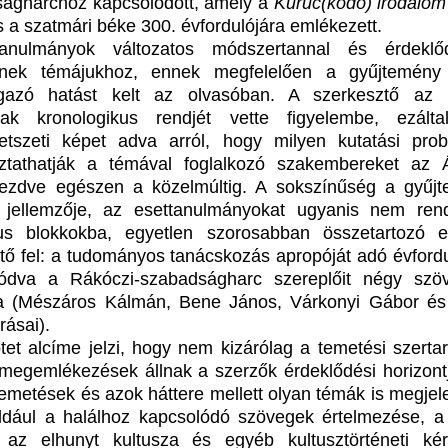
ágharchoz kapcsolódott, amely a
Kuruc(kodó) irodalom
s a szatmári béke 300. évfordulójára emlékezett.
anulmányok változatos módszertannal és érdeklőd
tenek témájukhoz, ennek megfelelően a gyűjtemény
ágazó hatást kelt az olvasóban. A szerkesztő az 
nak kronologikus rendjét vette figyelembe, ezált
tszeti képet adva arról, hogy milyen kutatási pro
oztathatják a témával foglalkozó szakembereket az 
kezdve egészen a közelmúltig. A sokszínűség a gyűj
 jellemzője, az esettanulmányokat ugyanis nem ren
kus blokkokba, egyetlen szorosabban összetartozó 
tő fel: a tudományos tanácskozás apropóját adó évford
lódva a Rákóczi-szabadságharc szereplőit négy szö
ja (Mészáros Kálmán, Bene János, Várkonyi Gábor é
rásai).
tet alcíme jelzi, hogy nem kizárólag a temetési szertar
megemlékezések állnak a szerzők érdeklődési horizont
temetések és azok háttere mellett olyan témák is megjel
ldául a halálhoz kapcsolódó szövegek értelmezése, a 
 az elhunyt kultusza és egyéb kultusztörténeti ké