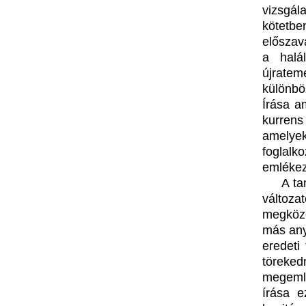
vizsgá
kötetbe
előszav
a halá
újratem
különbö
Írása am
kurrens
amelyek
foglalk
emlékez
A ta
változa
megköze
más any
eredeti
töreked
megeml
írása e