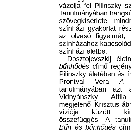
vázolja fel Pilinszky s
Tanulmányában hangsúl
szövegkísérletei mi
színházi gyakorlat rész
az olvasó figyelmét, 
színházához kapcsolódó
színházi életbe.
Dosztojevszkij él
bűnhődés
című regény 
Pilinszky életében és 
Prontvai Vera
A m
tanulmányában azt a
Vidnyánszky Attila
megjelenő Krisztus-áb
víziója között kim
összefüggés. A tanu
Bűn és bűnhődés
című