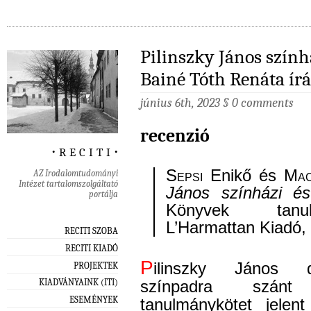
Pilinszky János színhá
Bainé Tóth Renáta ír
június 6th, 2023
§
0 comments
recenzió
‧ r e c i t i ‧
S
epsi
Enikő és M
a
AZ Irodalomtudományi
Intézet tartalomszolgáltató
János színházi és
portálja
Könyvek tanul
L’Harmattan Kiadó,
RECITI SZOBA
RECITI KIADÓ
P
ilinszky János dr
PROJEKTEK
KIADVÁNYAINK (ITI)
színpadra szánt a
ESEMÉNYEK
tanulmánykötet jele