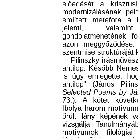
előadását a krisztus
modernizálásának péld
említett metafora a K
jelenti, valami
gondolatmenetének fon
azon meggyőződése, m
szentmise struktúráját 
Pilinszky írásművész
antilop. Később Neme
is úgy emlegette, hog
antilop” (János Pili
Selected Poems by Ján
73.). A kötet követ
Ibolya három motívumn
őrült lány képének vá
vizsgálja. Tanulmányá
motívumok filológiai