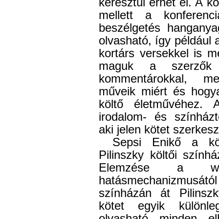
keresztül érhet el. A k
mellett a konferenci
beszélgetés hanganyag
olvasható, így például 
kortárs versekkel is 
maguk a szerzők 
kommentárokkal, me
műveik miért és hogy
költő életművéhez. 
irodalom- és színházt
aki jelen kötet szerkesz
Sepsi Enikő a kö
Pilinszky költői színhá
Elemzése a wils
hatásmechanizmusátó
színházán át Pilinszk
kötet egyik különl
olvasható minden el