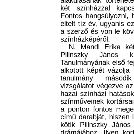
alakulásának történeté
két színházzal kapcso
Fontos hangsúlyozni, 
eltelt tíz év, ugyanis e
a szerző és von le köv
színházképéről.
N. Mandl Erika két
Pilinszky János ka
Tanulmányának első fej
alkotott képét vázolja 
tanulmány második 
vizsgálatot végezve az
hazai színházi hatások 
színműveinek kortársair
a ponton fontos mege
című darabját, hiszen
kötik Pilinszky Jáno
drámájához. Ilyen kor