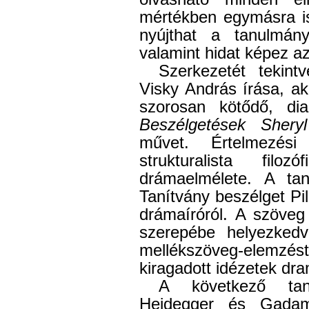
mértékben egymásra is
nyújthat a tanulmán
valamint hidat képez az
Szerkezetét tekint
Visky András írása, ak
szorosan kötődő, di
Beszélgetések Shery
művet. Értelmezés
strukturalista fil
drámaelmélete. A t
Tanítvány beszélget
Pi
drámaíróról. A szöveg
szerepébe helyezkedv
mellékszöveg-elemzést
kiragadott idézetek dra
A következő tan
Heidegger és Gadam