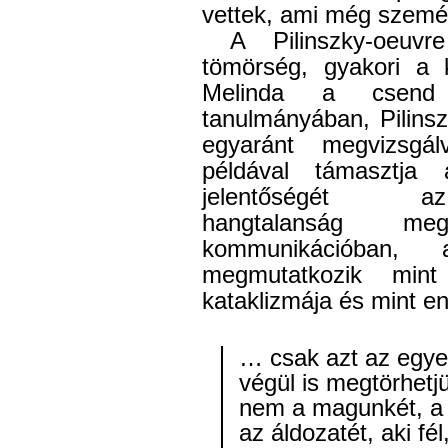
vettek
, ami még személ
A Pilinszky-oeuvr
tömörség, gyakori a 
Melinda a csend e
tanulmányában, Pilinsz
egyaránt megvizsgá
példával támasztja
jelentőségét
hangtalanság
m
e
kommunikációban, 
megmutatkozik min
kataklizmája és mint 
… csak azt az egye
végül is megtörhetj
nem a magunkét, a
az áldozatét, aki fél