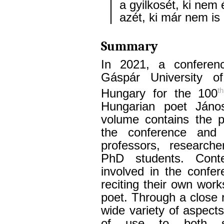
a gyilkosét, ki nem é
azét, ki már nem is
Summary
In 2021, a conferen
Gáspár University 
th
Hungary for the 100
Hungarian poet János
volume contains the p
the conference and 
professors, researche
PhD students. Cont
involved in the confe
reciting their own wor
poet. Through a close r
wide variety of aspect
of use to both st