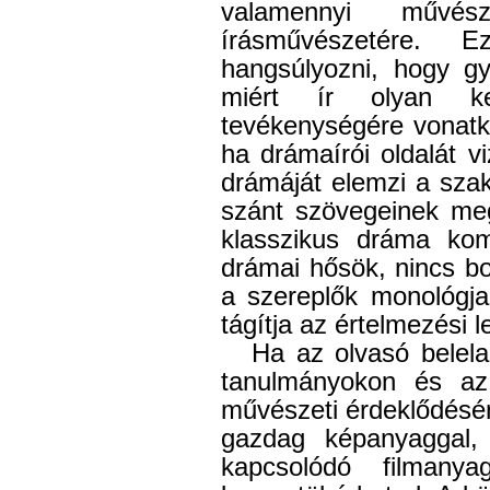
valamennyi művés
írásművészetére.
hangsúlyozni, hogy gy
miért ír olyan ke
tevékenységére vonatk
ha drámaírói oldalát v
drámáját elemzi a szak
szánt szövegeinek meg
klasszikus dráma
kom
drámai hősök, nincs b
a szereplők monológja
tágítja az értelmezési 
H
a az olvasó belel
tanulmányokon és az 
művészeti érdeklődésén
gazdag képanyaggal,
kapcsolódó filmany