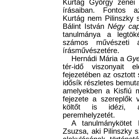
Kurtág György zenei 
írásaiban. Fontos 
Kurtág nem Pilinszky 
Bálint István
Négy cap
tanulmánya a legtök
számos művészeti á
írásművészetére.
Hernádi Mária a
Gye
tér-idő viszonyait 
fejezetében az osztott 
idősík részletes bemutat
amelyekben a Kisfiú 
fejezete a szereplők 
költőt is idézi, a
peremhelyzetét.
A tanulmánykötet 
Zsuzsa, aki Pilinszky 