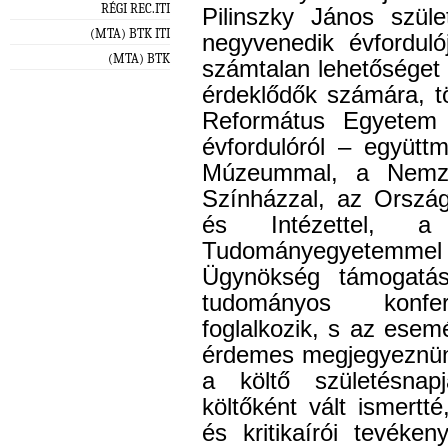
RÉGI REC.ITI
Pilinszky János szüle
(MTA) BTK ITI
negyvenedik évforduló
(MTA) BTK
számtalan lehetőséget n
érdeklődők számára, t
Református Egyetem 
évfordulóról – együtt
Múzeummal, a Nemze
Színházzal, az Orszá
és Intézettel, a 
Tudományegyetemme
Ügynökség támogatás
tudományos konfere
foglalkozik, s az ese
érdemes megjegyeznün
a költő születésnap
költőként vált ismertt
és kritikaírói tevéken