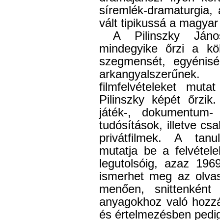
síremlék-dramaturgia,
vált
tipikussá
a magyar
A Pilinszky János
mindegyike őrzi a kö
szegmensét, egyénisé
arkangyalszerűne
filmfelvételeket mut
Pilinszky képét őrzik.
játék-, dokumentum-
tudósítások, illetve csa
privátfilmek. A tan
mutatja be a felvétel
legutolsóig, azaz 196
ismerhet meg az olvas
menően, snittenként
anyagokhoz való hozzá
és értelmezésben pedig