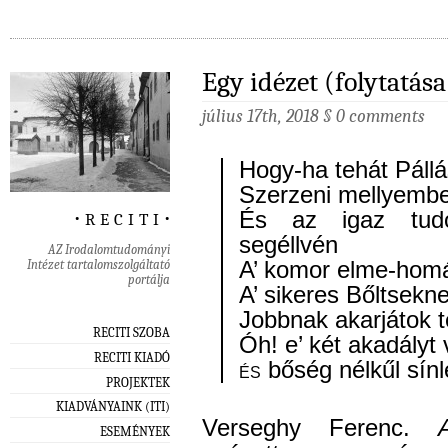
Egy idézet (folytatása
július 17th, 2018
§
0 comments
Hogy-ha tehát Pállá
Szerzeni mellyemb
‧ r e c i t i ‧
És az igaz tud
segéllvén
AZ Irodalomtudományi
Intézet tartalomszolgáltató
A’ komor elme-homál
portálja
A’ sikeres Bőltsekne
Jobbnak akarjátok t
RECITI SZOBA
Óh! e’ két akadályt
RECITI KIADÓ
és
bőség nélkűl sínl
PROJEKTEK
KIADVÁNYAINK (ITI)
Verseghy Ferenc.
ESEMÉNYEK