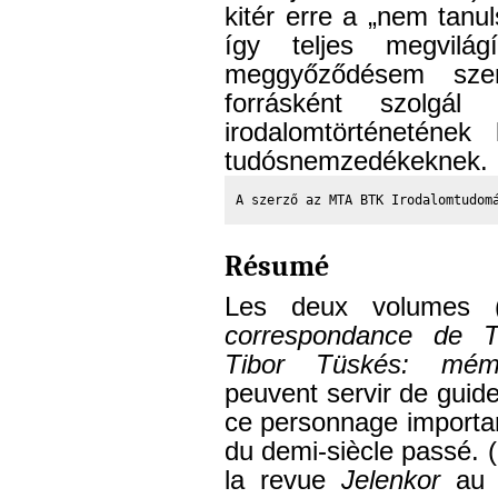
kitér erre a „nem tanu
így teljes megvilá
meggyőződésem szer
forrásként szolgá
irodalomtörténetének 
tudósnemzedékeknek.
A szerző az MTA BTK Irodalomtudom
Résumé
Les deux volumes 
correspondance de T
Tibor Tüskés: mémo
peuvent servir de guide 
ce personnage important
du demi-siècle passé. (I
la revue
Jelenkor
au d