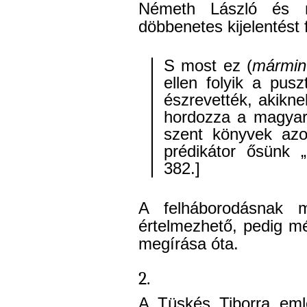
Németh László és 
döbbenetes kijelentést
S most ez (
mármin
ellen folyik a pusz
észrevették, akikne
hordozza a magyar
szent könyvek azo
prédikátor ősünk „
382.]
A felháborodásnak 
értelmezhető, pedig mé
megírása óta.
2.
A Tüskés Tiborra emlé