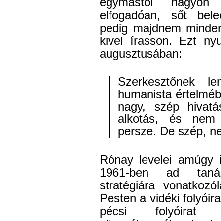
egymástól nagyon e
elfogadóan, sőt bele
pedig majdnem minden 
kivel írasson. Ezt n
augusztusában:
Szerkesztőnek le
humanista értelméb
nagy, szép hivat
alkotás, és nem 
persze. De szép, ne
Rónay levelei amúgy 
1961-ben ad tanác
stratégiára vonatkozó
Pesten a vidéki folyóira
pécsi folyóirat „