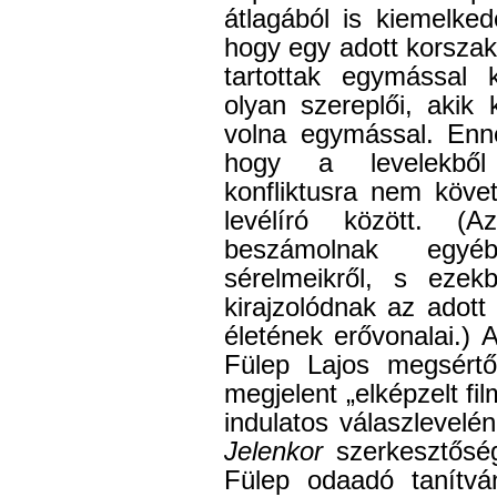
átlagából is kiemelke
hogy egy adott korsza
tartottak egymással k
olyan szereplői, akik 
volna egymással. Enne
hogy a levelekből 
konfliktusra nem köve
levélíró között. (
beszámolnak egyéb
sérelmeikről, s ezek
kirajzolódnak az adott 
életének erővonalai.) 
Fülep Lajos megsért
megjelent „elképzelt fil
indulatos válaszlevelé
Jelenkor
szerkesztőség
Fülep odaadó tanítv