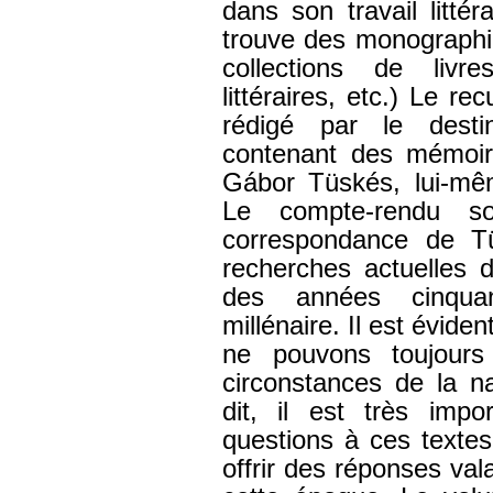
dans son travail litté
trouve des monographie
collections de livr
littéraires, etc.) Le re
rédigé par le destin
contenant des mémoire
Gábor Tüskés, lui-même
Le compte-rendu so
correspondance de T
recherches actuelles d
des années cinquan
millénaire. Il est évide
ne pouvons toujours 
circonstances de la n
dit, il est très imp
questions à ces texte
offrir des réponses va