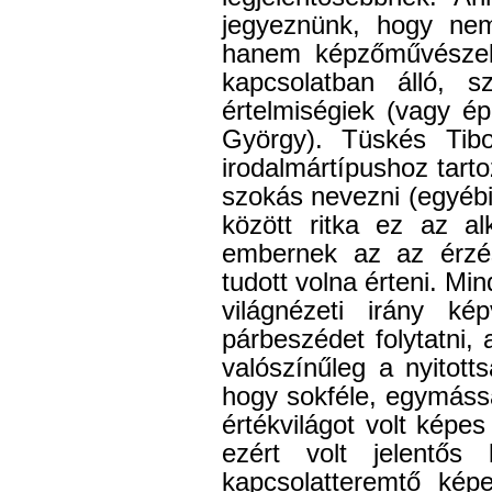
jegyeznünk, hogy nem
hanem képzőművészek,
kapcsolatban álló, 
értelmiségiek (vagy ép
György). Tüskés Tib
irodalmártípushoz tarto
szokás nevezni (egyéb
között ritka ez az al
embernek az az érzés
tudott volna érteni. Mi
világnézeti irány kép
párbeszédet folytatni
valószínűleg a nyitott
hogy sokféle, egymássa
értékvilágot volt képe
ezért volt jelentős
kapcsolatteremtő kép