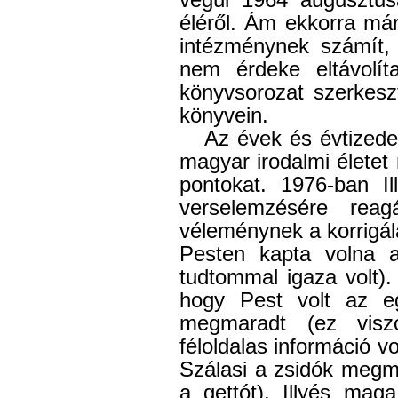
végül 1964 augusztu
éléről. Ám ekkorra má
intézménynek számít, 
nem érdeke eltávolíta
könyvsorozat szerkeszt
könyvein.
Az évek és évtizedek
magyar irodalmi életet
pontokat. 1976-ban I
verselemzésére reag
véleménynek a korrigál
Pesten kapta volna a 
tudtommal igaza volt).
hogy Pest volt az eg
megmaradt (ez vis
féloldalas információ v
Szálasi a zsidók megm
a gettót). Illyés mag