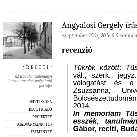
Angyalosi Gergely írá
szeptember 15th, 2016
§
0 comme
recenzió
‧ r e c i t i ‧
Tükrök között
:
Tüs
vál., szerk., jegy
AZ Irodalomtudományi
Intézet tartalomszolgáltató
válogatást és a
portálja
Zsuzsanna, Uni
Bölcsészettudomány
RECITI SZOBA
2014.
RECITI KIADÓ
In memoriam Tüs
PROJEKTEK
esszék, tanulmá
KIADVÁNYAINK (ITI)
Gábor, reciti, Bud
ESEMÉNYEK