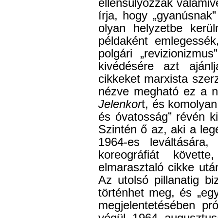
ellensúlyozzák valamive
írja, hogy „gyanúsnak”
olyan helyzetbe kerü
példaként emlegessék
polgári „revizionizmu
kivédésére azt ajánl
cikkeket marxista szerz
nézve megható ez a na
Jelenkor
t, és komolyan
és óvatosság” révén k
Szintén ő az, aki a l
1964-es leváltására
koreográfiát követ
elmarasztaló cikke utá
Az utolsó pillanatig 
történhet meg, és „egy
megjelentetésében pró