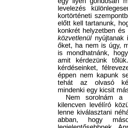
egy ilyen gondosan m
levelezés különleges
kortörténeti szempont
előtt kell tartanunk, h
konkrét helyzetben és
közvetlenül
nyújtanak i
őket, ha nem is úgy, 
is mondhatnánk, hogy 
amit kérdezünk tőlük
kérdéseinket, félreve
éppen nem kapunk sem
tehát az olvasó ké
mindenki egy kicsit más
Nem sorolnám a n
kilencven levélíró kö
lenne kiválasztani néh
abban, hogy más
legjelentősebbnek. A