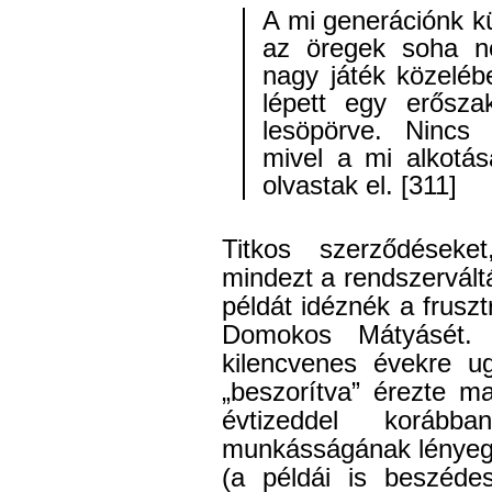
A mi generációnk kü
az öregek soha n
nagy játék közeléb
lépett egy erősza
lesöpörve. Nincs 
mivel a mi alkotás
olvastak el. [311]
Titkos szerződéseke
mindezt a rendszervált
példát idéznék a frusz
Domokos Mátyásét. 
kilencvenes évekre u
„beszorítva” érezte m
évtizeddel korábba
munkásságának lényege
(a példái is beszéde