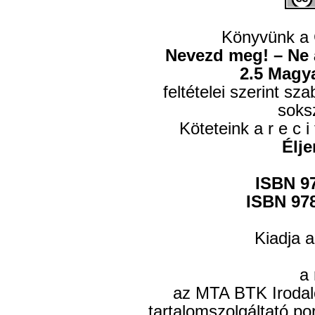
Könyvünk a
Nevezd meg! – Ne a
2.5 Magy
feltételei szerint s
soks
Köteteink a r e c i 
Élje
ISBN 97
ISBN 978
Kiadja 
a 
az MTA BTK Irodal
tartalomszolgáltató po