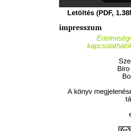
Letöltés (PDF, 1.3
impresszum
Értelmiségi
kapcsolatháló
Sze
Biro
Bo
A könyv megjelenésé
t