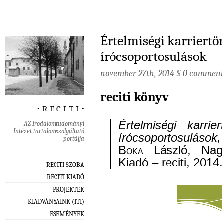
Értelmiségi karriertö
írócsoportosulások
november 27th, 2014
§
0 commen
reciti könyv
‧ r e c i t i ‧
Értelmiségi karrier
AZ Irodalomtudományi
Intézet tartalomszolgáltató
írócsoportosulások,
portálja
Boka
László, Nagy
Kiadó – reciti, 2014
RECITI SZOBA
RECITI KIADÓ
PROJEKTEK
KIADVÁNYAINK (ITI)
ESEMÉNYEK