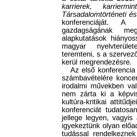
karrierek, karriermi
Társadalomtörténeti és
konferenciáját. A 
gazdagságának meg
alapkutatások hiányoss
magyar nyelvterüle
teremteni, s a szervez
kerül megrendezésre.
Az első konferencia
számbavételére koncent
irodalmi művekben val
nem zárta ki a képvise
kultúra-kritikai attitű
konferenciát tudatosa
jellege legyen, vagyis
igyekeztünk olyan előa
tudással rendelkeznek