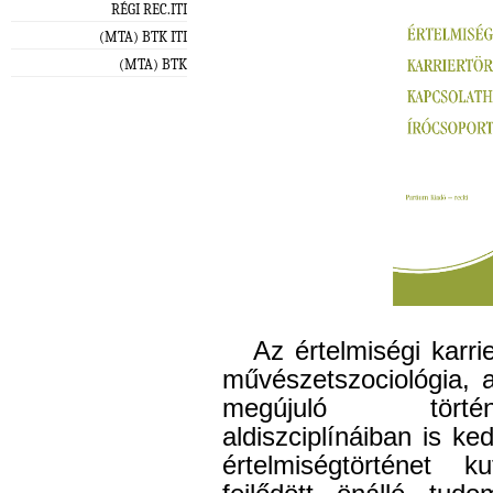
RÉGI REC.ITI
(MTA) BTK ITI
(MTA) BTK
Az értelmiségi karri
művészetszociológia, a
megújuló törté
aldiszciplínáiban is k
értelmiségtörténet 