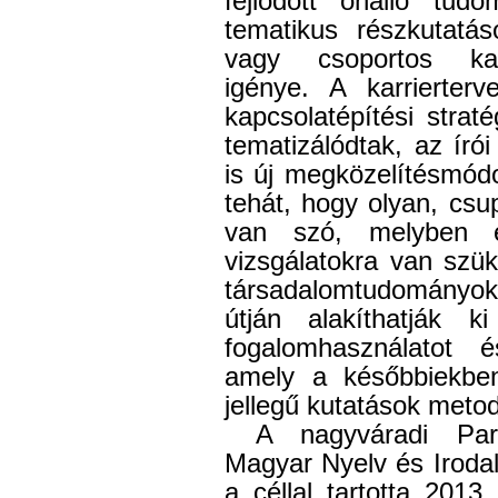
fejlődött önálló tu
tematikus részkutatá
vagy csoportos karr
igénye.
A karrierterve
kapcsolatépítési strat
tematizálódtak, az író
is új megközelítésmód
tehát, hogy olyan, csup
van szó, melyben els
vizsgálatokra van szük
társadalomtudományok
útján alakíthatják k
fogalomhasználatot é
amely a későbbiekbe
jellegű kutatások metod
A nagyváradi Par
Magyar Nyelv és Iroda
a céllal tartotta 2013