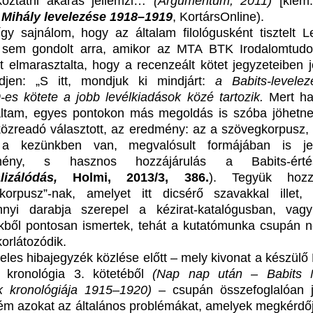
koztatni akarás jellemzi…
(Argumentum, 2011)
[kiem.
 Mihály levelezése 1918–1919
, KortársOnline).
gy sajnálom, hogy az általam filológusként tisztelt L
 sem gondolt arra, amikor az MTA BTK Irodalomtud
ét elmarasztalta, hogy a recenzeált kötet jegyzeteiben 
djen: „S itt, mondjuk ki mindjárt:
a Babits-levelez
-es kötete a jobb levélkiadások közé
tartozik
.
Mert ha
altam, egyes pontokon más megoldás is szóba jöhetne
közreadó választott, az eredmény: az a szövegkorpusz,
a kezünkben van, megvalósult formájában is jel
ítmény, s hasznos hozzájárulás a Babits-értés
lizálódás,
Holmi, 2013/3, 386.
). Tegyük hoz
korpusz”-nak, amelyet itt dicsérő szavakkal illet, 
nnyi darabja szerepel a kézirat-katalógusban, va
kből pontosan ismertek, tehát a kutatómunka csupán 
korlátozódik.
teles hibajegyzék közlése előtt – mely kivonat a készülő
zi kronológia 3. kötetéből
(Nap nap után – Babits 
k kronológiája 1915–1920)
– csupán összefoglalóan j
ém azokat az általános problémákat, amelyek megkérdőj