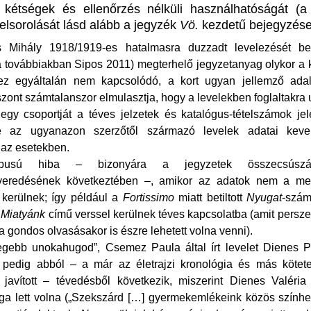
 kétségek és ellenőrzés nélküli használhatóságát (a
felsorolását lásd alább a jegyzék
Vö.
kezdetű bejegyzése
s Mihály 1918/1919-es hatalmasra duzzadt levelezését be
(a továbbiakban Sipos 2011) megterhelő jegyzetanyag olykor a 
ez egyáltalán nem kapcsolódó, a kort ugyan jellemző adal
szont számtalanszor elmulasztja, hogy a levelekben foglaltakra u
egy csoportját a téves jelzetek és katalógus-tételszámok jel
re az ugyanazon szerzőtől származó levelek adatai keve
az esetekben.
pusú hiba – bizonyára a jegyzetek összecsúszás
veredésének következtében –, amikor az adatok nem a meg
 kerülnek; így például a
Fortissimo
miatt betiltott
Nyugat
-szám
a
Miatyánk
című verssel kerülnek téves kapcsolatba (amit persz
a gondos olvasásakor is észre lehetett volna venni).
egebb unokahugod”, Csemez Paula által írt levelet Dienes 
i pedig abból – a már az életrajzi kronológia és más kötete
 javított – tévedésből következik, miszerint Dienes Valéria
a lett volna („Szekszárd […] gyermekemlékeink közös színhe