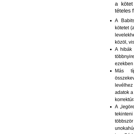
a kötet
tételes 
A Babit
kötetet 
levelekh
közöl, vi
A hibák 
többnyi
ezekben 
Más tí
összeke
levélhez
adatok 
korrektúr
A „legör
tekinten
többször
unokahúg