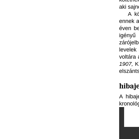
aki sajn
A kö
ennek a 
éven be
igényű
zárójel
levelek
voltára 
1907,
Ka
elszánt
hibaj
A hibaj
kronológ