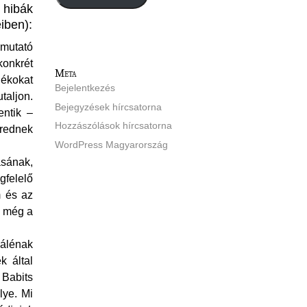
 hibák
iben):
mutató
konkrét
Meta
ékokat
Bejelentkezés
taljon.
Bejegyzések hírcsatorna
entik –
Hozzászólások hírcsatorna
rednek
WordPress Magyarország
ának,
felelő
 és az
e még a
Pálénak
k által
 Babits
lye. Mi