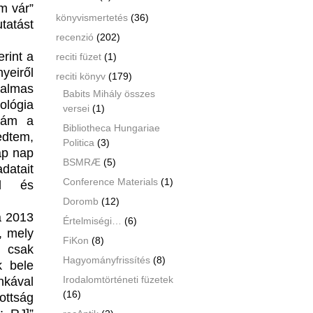
m vár”
könyvismertetés
(36)
utatást
recenzió
(202)
rint a
reciti füzet
(1)
yeiről
reciti könyv
(179)
talmas
Babits Mihály összes
ológia
versei
(1)
, ám a
Bibliotheca Hungariae
edtem,
Politica
(3)
ap nap
BSMRÆ
(5)
datait
Conference Materials
(1)
al és
Doromb
(12)
na 2013
Értelmiségi…
(6)
, mely
FiKon
(8)
csak
Hagyományfrissítés
(8)
k bele
Irodalomtörténeti füzetek
nkával
(16)
ottság