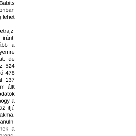
Babits
zonban
 lehet
trajzi
iránti
kább a
nyemre
at, de
az 524
dó 478
al 137
m állt
adatok
hogy a
z ifjú
zakma,
anulni
nnek a
erenc,