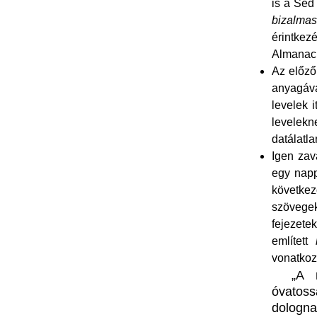
is a Séd
bizalmas
érintkez
Almanach
Az előző
anyagáva
levelek 
levelekn
datálatla
Igen zav
egy napp
következ
szövege
fejezete
említett
vonatkoz
„A m
óvatos
dologna