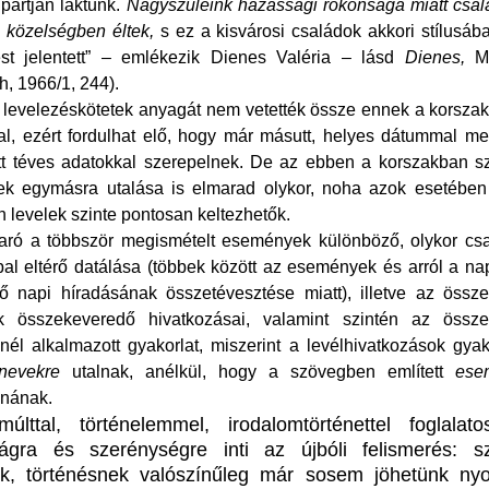
 partján laktunk.
Nagyszüleink házassági rokonsága miatt csal
 közelségben éltek,
s ez a kisvárosi családok akkori stílusáb
ést jelentett” – emlékezik Dienes Valéria – lásd
Dienes,
Ma
, 1966/1, 244).
 levelezéskötetek anyagát nem vetették össze ennek a korsza
l, ezért fordulhat elő, hogy már másutt, helyes dátummal me
itt téves adatokkal szerepelnek. De az ebben a korszakban s
ek egymásra utalása is elmarad olykor, noha azok esetébe
n levelek szinte pontosan keltezhetők.
aró a többször megismételt események különböző, olykor cs
al eltérő datálása (többek között az események és arról a na
ő napi híradásának összetévesztése miatt), illetve az össze
k összekeveredő hivatkozásai, valamint szintén az összef
knél alkalmazott gyakorlat, miszerint a levélhivatkozások gya
nevekre
utalnak, anélkül, hogy a szövegben említett
ese
nának.
últtal, történelemmel, irodalomtörténettel foglalato
ságra és szerénységre inti az újbóli felismerés: 
k, történésnek valószínűleg már sosem jöhetünk ny