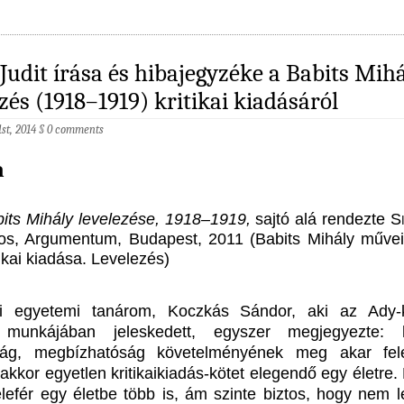
Judit írása és hibajegyzéke a Babits Mihá
ezés (1918–1919) kritikai kiadásáról
st, 2014
§
0 comments
a
its Mihály levelezése, 1918–1919,
sajtó alá rendezte
S
os, Argumentum, Budapest, 2011 (Babits Mihály műve
tikai kiadása. Levelezés)
ri egyetemi tanárom, Koczkás Sándor, aki az Ady-kr
 munkájában jeleskedett, egyszer megjegyezte:
ság, megbízhatóság követelményének meg akar fel
kkor egyetlen kritikaikiadás-kötet elegendő egy életre. 
lefér egy életbe több is, ám szinte biztos, hogy nem l