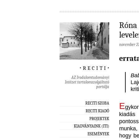
Róna 
level
november 21
errat
‧ r e c i t i ‧
Bab
AZ Irodalomtudományi
Laj
Intézet tartalomszolgáltató
portálja
kri
RECITI SZOBA
E
gyko
RECITI KIADÓ
kiadás
PROJEKTEK
pontos
KIADVÁNYAINK (ITI)
munka, a
ESEMÉNYEK
hogy be