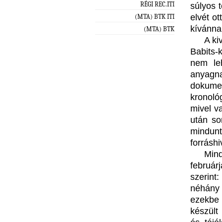
RÉGI REC.ITI
súlyos 
elvét ot
(MTA) BTK ITI
kívánna
(MTA) BTK
A ki
Babits-
nem leh
anyagn
dokume
kronoló
mivel v
után so
mindun
forráshi
Mind
február
szerint
néhány
ezekbe 
készült