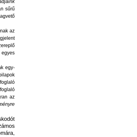
ádjaink
an sűrű
gvető
knak az
gjelent
zereplő
n egyes
ak egy-
pilapok
foglaló
oglaló
kran az
ményre
skodót
számos
omára,