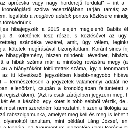
az aprócska vagy nagy horderejű fordulat” – int a 
zi kronológiáról szólva recenziójában Tarján Tamás; a
em, legalább
a meglévő adatok
pontos közlésére mindig
is törekednünk.
ljes hibajegyzék a 2015 elején megjelenő Babits éle
gia 3. kötetének lesz része, s közlésével az ügy 
ezettség szándéka vezérel, amit, úgy vélem, legin
giai kötetek megírásával bizonyítottam. Koránt sincs í
le hibagyűjtemény, hiszen mindenki tévedhet, hibázh
 itt a hibák száma már a minőség rovására megy (
l 46 a hiányzóként föltüntettek száma, így a fennmara
l az itt következő jegyzékben kisebb-nagyobb hibáv
l – természetesen a jegyzetek valamennyi adatát ne
n ellenőrizni, csupán a kronológiában feltüntetett 
eit regisztrálom). (Azt is csak zárójelben jegyzem meg, 
 két és a későbbi egy kötet is több sebből vérzik, de a
at most nem szeretném kárhoztatni, hiszen a filológia s
á rabszolgamunka, amelyet meg kell és meg is lehet t
 olyanoktól tanultam, mint például Láng József, e
k a kiadója, az Argumentum igazgatója vagy Kerényi F