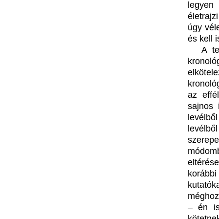
legyen 
életraj
úgy vél
és kell 
A te
kronoló
elkötel
kronoló
az effé
sajnos
levélbő
levélbő
szerepe
módomba
eltérés
korábbi
kutatók
méghozz
– én is
kötetne