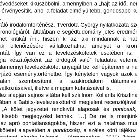
tévedéseket kiküszöbölni, amennyiben a „hajt az idő, ne
t érvényesítik, ahol a feladat elmélyültebb, gondosabb k
.
váló irodalomtörténész, Tverdota György nyilatkozata sze
kronológiáról, általában e segédtudomány jeles eredmén
et kritikát írni, hiszen ki az, aki mindannak a ha
ak ellenőrzésére vállalkozhatna, amelyet a kron
ntál. Így van ez a levelezéskötetek esetében is
gia készítőjeként „az ördögtől való” feladatra vetem
alamennyi levelezéskötet anyagát be kell építenem a n
rjázó eseménytörténetbe. Így kénytelen vagyok azok a
talan szembesíteni a szakirodalom dátumaiv
vatkozásaival, illetve a magam kutatásaival is.
ez alapján sajnos vitába kell szállnom Kollarits Kriszti
jában a Babits-levelezéskötetről megjelent recenziójával
: „A kötet jegyzetei rendkívül alaposak és
pontosak
,
 kisebb megjegyzést tennék. […] De ne is menjün
az apró pontatlanságokba, hiszen ezt a hatalmas mu
 kötetet alapvetően
a gondosság
,
a széles körű tájékoz