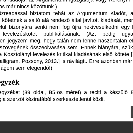
os már nincs közöttünk.)
zreadással biztatom tehát az Argumentum Kiadót, a
kötetnek a sajtó alá rendező által javított kiadását, me
lül bizonyára senki nem fog újra nekiveselkedni egy kr
 levelezéskötet publikálásának. (Azt pedig ugya
ben jegyzem meg, hogy talán nem lenne haszontalan e
 szövegének összeolvasása sem. Ennek hiányára, szü
a Kosztolányi-levelezés kritikai kiadásának első kötete [
lligram, Pozsony, 2013.] is rávilágít. Erre azonban már
ságom sem elegendő!)
egyzék
egyzéket (89 oldal, B5-ös méret) a reciti a készülő B
ia szerzői kéziratából szerkesztetlenül közli.