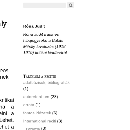
ly-
Róna Judit
Róna Judit írása és
hibajegyzéke a Babits
Mihály-levelezés (1918–
1919) kritikai kiadásáról
ipos
Tartalom a recitin
inek
adatbázisok, bibliográfiák
(1)
autoreferátum
(28)
itikai
errata
(1)
 ha a
elni a
fontos idézetek
(6)
Lehet,
International reciti
(3)
ehet a
reviews
(3)