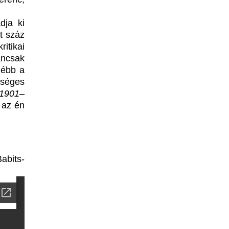
dja ki
rt száz
itikai
ncsak
lébb a
kséges
1901–
 az én
abits-