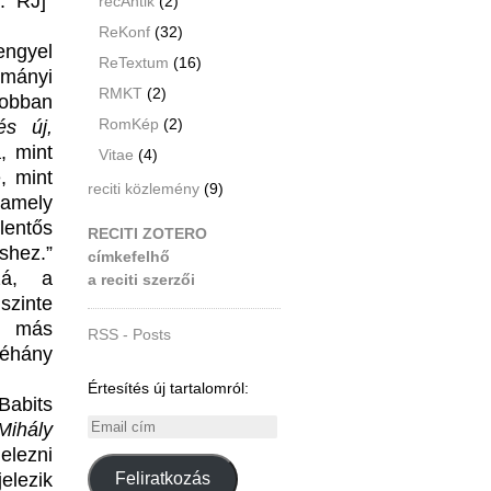
: RJ]”
recAntik
(2)
ReKonf
(32)
engyel
ReTextum
(16)
ományi
RMKT
(2)
jobban
RomKép
(2)
és új,
, mint
Vitae
(4)
, mint
reciti közlemény
(9)
 amely
entős
RECITI ZOTERO
hez.”
címkefelhő
zá, a
a reciti szerzői
szinte
gy más
RSS - Posts
néhány
Értesítés új tartalomról:
 Babits
Email
Mihály
cím
elezni
elezik
Feliratkozás