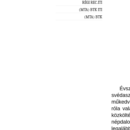
RÉGI REC.ITI
(MTA) BTK ITI
(MTA) BTK
Évsz
svédasz
műkedve
róla va
közköl
népdal
legaláb