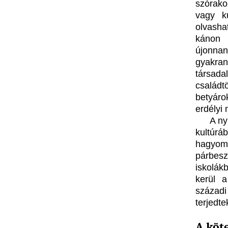
szórako
vagy k
olvasha
kánon 
újonnan
gyakra
társad
családtö
betyáro
erdélyi
A ny
kultúrá
hagyom
párbesz
iskolák
kerül a
századi
terjedte
A köte