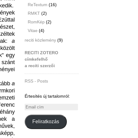
ReTextum
(16)
kedik.
mények
RMKT
(2)
zúttal
RomKép
(2)
észet,
Vitae
(4)
zéltek
reciti közlemény
(9)
tak:
a
özölt
RECITI ZOTERO
k” egy
címkefelhő
 szánt
a reciti szerzői
ményei
RSS - Posts
nkább
a
rmkori
Értesítés új tartalomról:
emzeti
Ferenc
Email
éhány
cím
nek a
Feliratkozás
művek,
képp,