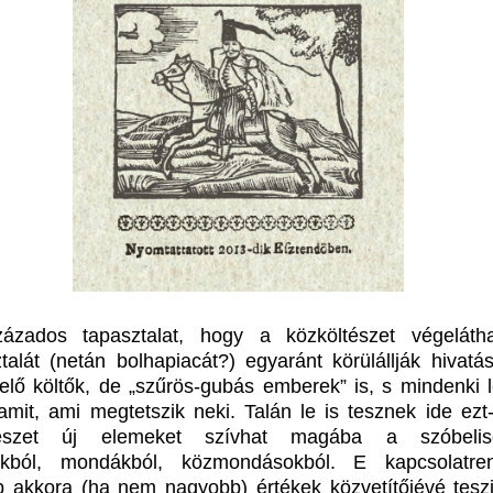
ázados tapasztalat, hogy a közköltészet végelátha
talát (netán bolhapiacát?) egyaránt körülállják hivatá
lő költők, de „szűrös-gubás emberek” is, s mindenki 
lamit, ami megtetszik neki. Talán le is tesznek ide ezt-
tészet új elemeket szívhat magába a szóbelisé
okból, mondákból, közmondásokból. E kapcsolatre
b akkora (ha nem nagyobb) értékek közvetítőjévé teszi