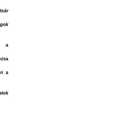
tsár
ágok
i: a
zsa
en a
atok