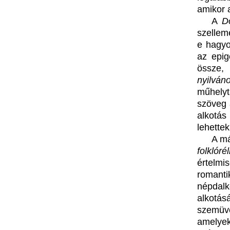
amikor 
A
D
szellemé
e hagyo
az epig
össze,
nyilv
műhelyt
szöveg 
alkotás
lehettek
A má
folklór
értelmi
romant
népdal
alkotá
szemüve
amelye