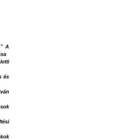
…” A
ása
otti
s és
tván
ások
tési
ékok