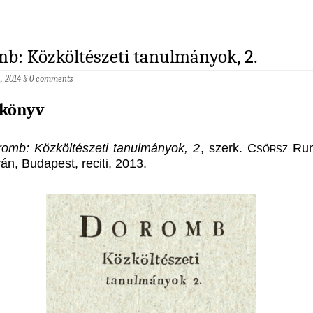
b: Közköltészeti tanulmányok, 2.
h, 2014
§
0 comments
 könyv
romb: Köz­köl­té­szeti ta­nul­má­nyok, 2
, szerk.
Csörsz
Ru­
­ván, Bu­da­pest, re­citi, 2013.