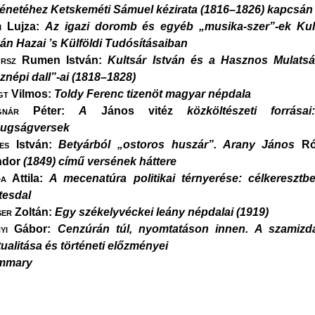
ténetéhez Ketskeméti Sámuel kézirata (1816–1826) kapcsán
i
Lujza:
Az igazi doromb és egyéb „musika-szer”-ek Kul
ván Hazai ’s Külföldi Tudósításaiban
rsz
Rumen István:
Kultsár István és a Hasznos Mulats
znépi dall”-ai (1818–1828)
gt
Vilmos:
Toldy Ferenc tizenöt magyar népdala
nár
Péter:
A
János vitéz
közköltészeti forrása
ugságversek
es
István:
Betyárból „ostoros huszár”. Arany János
Ró
ndor
(1849) című versének háttere
a
Attila:
A mecenatúra politikai térnyerése: célkeresztb
tesdal
er
Zoltán:
Egy székelyvéckei leány népdalai (1919)
yi
Gábor:
Cenzúrán túl, nyomtatáson innen. A szamizd
tualitása és történeti előzményei
mmary