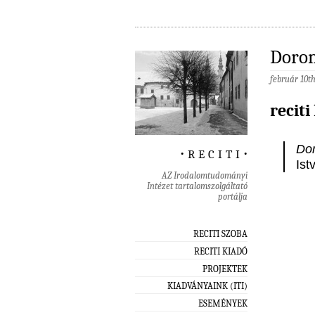
Dorom
február 10t
reciti
Do­
‧ r e c i t i ‧
Ist
AZ Irodalomtudományi
Intézet tartalomszolgáltató
portálja
RECITI SZOBA
RECITI KIADÓ
PROJEKTEK
KIADVÁNYAINK (ITI)
ESEMÉNYEK