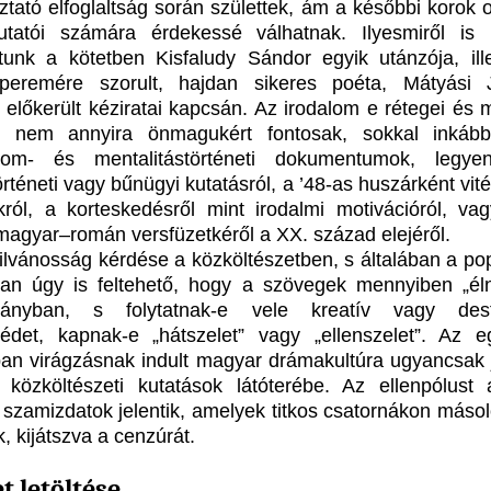
ztató elfoglaltság során születtek, ám a későbbi korok o
utatói számára érdekessé válhatnak. Ilyesmiről is
tunk a kötetben Kisfaludy Sándor egyik utánzója, ill
peremére szorult, hajdan sikeres poéta, Mátyási 
 előkerült kéziratai kapcsán. Az irodalom e rétegei és m
n nem annyira önmagukért fontosak, sokkal inkáb
alom- és mentalitástörténeti dokumentumok, legy
rténeti vagy bűnügyi kutatásról, a ’48-as huszárként vit
król, a korteskedésről mint irodalmi motivációról, va
 magyar–román versfüzetkéről a XX. század elejéről.
ilvánosság kérdése a közköltészetben, s általában a pop
ban úgy is feltehető, hogy a szövegek mennyiben „él
ányban, s folytatnak-e vele kreatív vagy destr
édet, kapnak-e „hátszelet” vagy „ellenszelet”. Az e
ban virágzásnak indult magyar drámakultúra ugyancsak 
 közköltészeti kutatások látóterébe. Az ellenpólust
 szamizdatok jelentik, amelyek titkos csatornákon másol
k, kijátszva a cenzúrát.
t letöltése