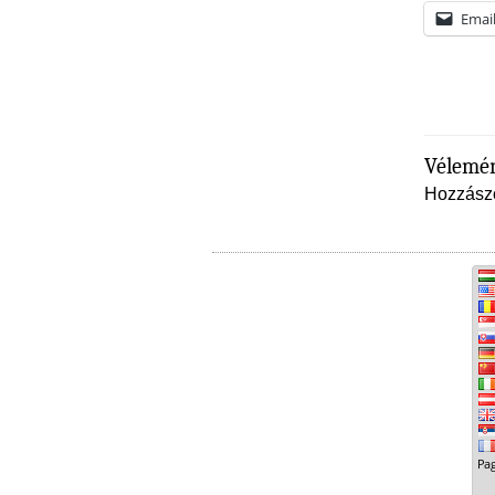
Emai
Vélemén
Hozzász