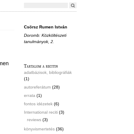
Csörsz Rumen István
Doromb: Közköltészeti
tanulmányok, 2.
men
Tartalom a recitin
adatbázisok, bibliográfiák
(1)
autoreferátum
(28)
errata
(1)
fontos idézetek
(6)
International reciti
(3)
reviews
(3)
könyvismertetés
(36)