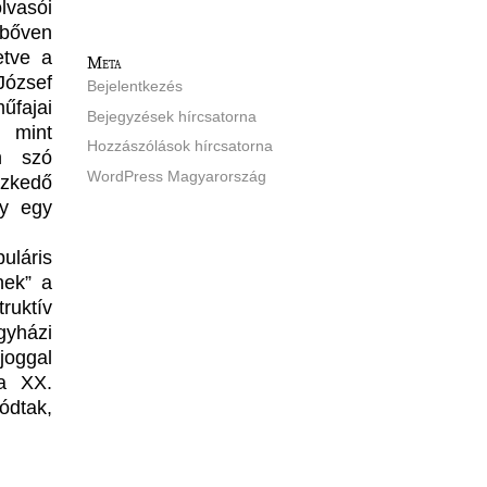
lvasói
 bőven
etve a
Meta
József
Bejelentkezés
űfajai
Bejegyzések hírcsatorna
b mint
Hozzászólások hírcsatorna
en szó
WordPress Magyarország
ézkedő
gy egy
uláris
nek” a
uktív
gyházi
joggal
 a XX.
ódtak,