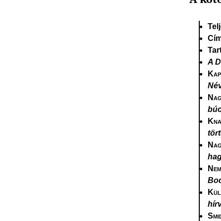
Tel
Cí
Tar
A D
Kap
Név
Nag
búc
Kna
tör
Nag
hag
Nem
Bod
Kül
hír
Smi