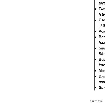
tör
Tar
Ist
Csö
„kö
Voi
Bog
haz
Ser
Sá
Bud
kor
Mós
Dan
tex
Su
Share this: