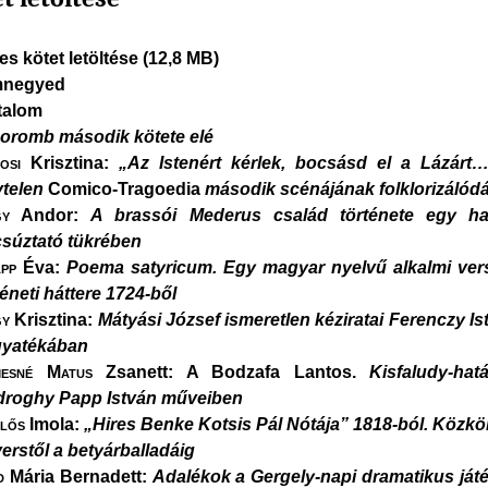
jes kötet letöltése (12,8 MB)
mnegyed
talom
oromb második kötete elé
osi
Krisztina:
„Az Istenért kérlek, bocsásd el a Lázárt
telen
Comico-Tragoedia
második scénájának folklorizálód
y
Andor:
A brassói Mederus család története egy hal
súztató tükrében
pp
Éva:
Poema satyricum. Egy magyar nyelvű alkalmi ver
téneti háttere 1724-ből
y
Krisztina:
Mátyási József ismeretlen kéziratai Ferenczy Is
yatékában
esné Matus
Zsanett: A Bodzafa Lantos.
Kisfaludy-hat
roghy Papp István műveiben
lős
Imola:
„Hires Benke Kotsis Pál Nótája” 1818-ból. Közköl
verstől a betyárballadáig
d
Mária Bernadett:
Adalékok a Gergely-napi dramatikus ját