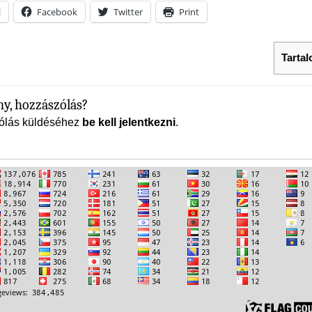
l
Facebook
Twitter
Print
Tarta
y, hozzászólás?
ólás küldéséhez
be kell jelentkezni
.