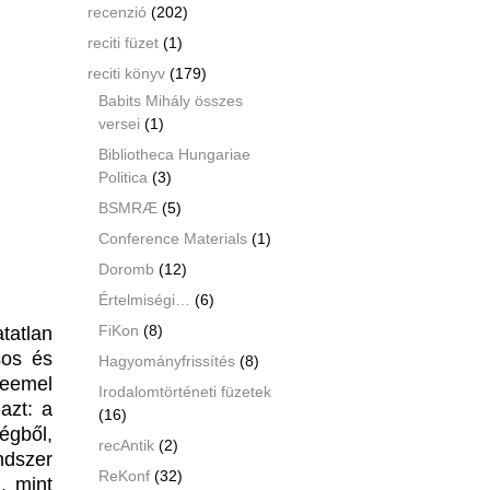
recenzió
(202)
reciti füzet
(1)
reciti könyv
(179)
Babits Mihály összes
versei
(1)
Bibliotheca Hungariae
Politica
(3)
BSMRÆ
(5)
Conference Materials
(1)
Doromb
(12)
Értelmiségi…
(6)
tatlan
FiKon
(8)
sos és
Hagyományfrissítés
(8)
leemel
Irodalomtörténeti füzetek
azt: a
(16)
gből,
recAntik
(2)
ndszer
ReKonf
(32)
, mint