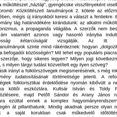
a műköltészet „háztáji”, gyengécske visszfényeként visel
oromb: Közköltészeti tanulmányok
2. kötete az előz
ben, mégis új irányokból keresi a választ a fentiekre. E
mány tág határvidékére kirándulunk: az alkalmi műkölt
onizmus, a propaganda világába.
A szerzők nem bes
 ám valamiért azonos vagy hasonló irányba indul
ánosság kétarcúságát
vizsgálják. Az itt k
anulmányok szinte mind rákérdeznek: hogyan „dolgozi
a befogadói közösségén? Mit tehet egy populáris piacra
 szerzője, hogy sikeres legyen? Milyen jogi következ
, s milyen tárgyi tudást közvetített egy ilyen szöveg?
sik irányt a folklórszövegek megismerésének, s még i
élmény tudatosításának történetisége
jelenti
.
A refo
ségiek folklorisztikai érdeklődése nyomán kibővült a n
ika költői eszköztára. Kultsár István és Toldy 
közléseire, majd Petőfi Sándor és Arany János n
sára ezúttal ennek a komplex hagyományrendszer
gén át pillanthatunk. Mindig akadnak persze olyan 
k a saját korukban csak műkedvelő időtöltés