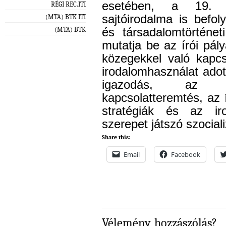
esetében, a 19. 
RÉGI REC.ITI
sajtóirodalma is befo
(MTA) BTK ITI
(MTA) BTK
és társadalomtörténet
mutatja be az írói pál
közegekkel való kapcs
irodalomhasználat adot
igazodás, az ol
kapcsolatteremtés, az 
stratégiák és az ir
szerepet játszó szocial
Share this:
Email
Facebook
Vélemény, hozzászólás?