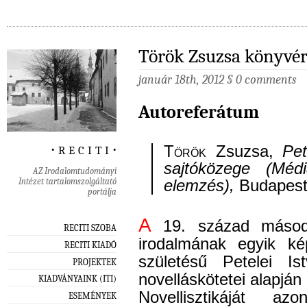
Török Zsuzsa könyvér
január 18th, 2012
§
0 comments
Autoreferátum
‧ r e c i t i ‧
Török
Zsuzsa,
Pet
sajtóközege (Médi
AZ Irodalomtudományi
Intézet tartalomszolgáltató
elemzés),
Budapest,
portálja
A
19. század másodi
RECITI SZOBA
irodalmának egyik kép
RECITI KIADÓ
születésű Petelei Is
PROJEKTEK
novelláskötetei alapjá
KIADVÁNYAINK (ITI)
Novellisztikáját az
ESEMÉNYEK