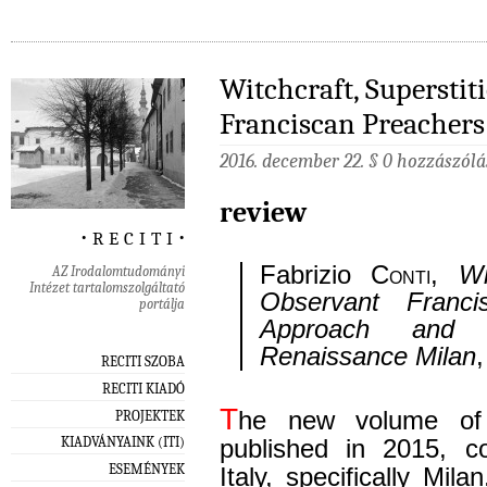
Witchcraft, Superstit
Franciscan Preachers
2016. december 22. §
0 hozzászólá
review
‧ r e c i t i ‧
Fabrizio
Conti
,
Wi
AZ Irodalomtudományi
Intézet tartalomszolgáltató
Observant Franci
portálja
Approach and I
Renaissance Milan
RECITI SZOBA
RECITI KIADÓ
T
he new volume o
PROJEKTEK
KIADVÁNYAINK (ITI)
published in 2015, co
ESEMÉNYEK
Italy, specifically Mi